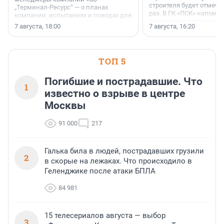
строителя будет отмечат
„Терминал-Ресурс“ — о планах
раз. В ГК «ПСК» напомни
компании, испытаниях и поводах для
появился праздник и к
осторожного оптимизма.
7 августа, 18:00
7 августа, 16:20
поменялась роль строит
ТОП 5
Погибшие и пострадавшие. Что
1
известно о взрыве в центре
Москвы
91 000
217
Галька била в людей, пострадавших грузили
2
в скорые на лежаках. Что происходило в
Геленджике после атаки БПЛА
84 981
15 телесериалов августа — выбор
3