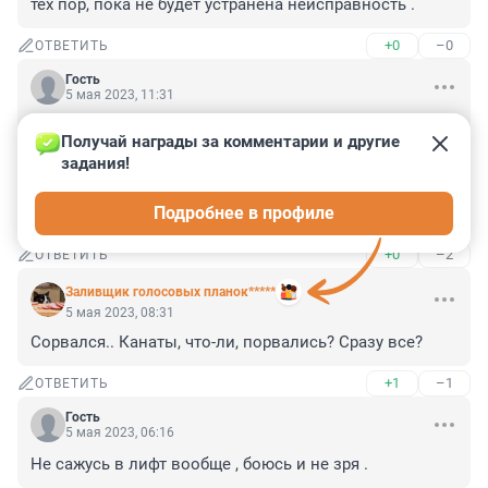
тех пор, пока не будет устранена неисправность .
+0
–0
ОТВЕТИТЬ
Гость
5 мая 2023, 11:31
Председатель правления ТСЖ уже давно отказался 
Получай награды за комментарии и другие 
от обслуживания лифтов. Прокуратуре надо обратить 
задания!
внимание на него и его схемы, которые привели к 
ЧП. Если он опять останется безнаказанным, будут 
Подробнее в профиле
новые жертвы.
+0
–2
ОТВЕТИТЬ
Заливщик голосовых планок*****
5 мая 2023, 08:31
Сорвался.. Канаты, что-ли, порвались? Сразу все?
+1
–1
ОТВЕТИТЬ
Гость
5 мая 2023, 06:16
Не сажусь в лифт вообще , боюсь и не зря .