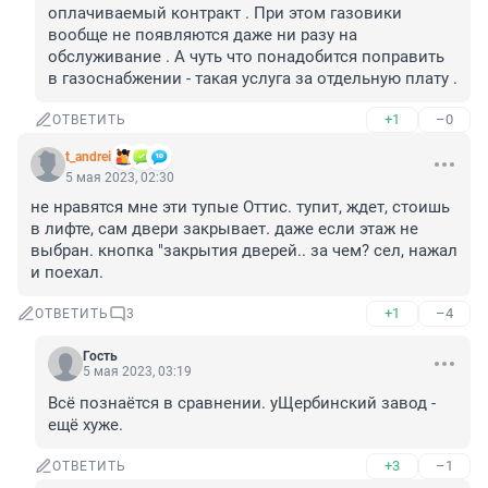
оплачиваемый контракт . При этом газовики 
вообще не появляются даже ни разу на 
обслуживание . А чуть что понадобится поправить 
в газоснабжении - такая услуга за отдельную плату .
+1
–0
ОТВЕТИТЬ
t_andrei
5 мая 2023, 02:30
не нравятся мне эти тупые Оттис. тупит, ждет, стоишь 
в лифте, сам двери закрывает. даже если этаж не 
выбран. кнопка "закрытия дверей.. за чем? сел, нажал 
и поехал.
+1
–4
ОТВЕТИТЬ
3
Гость
5 мая 2023, 03:19
Всё познаётся в сравнении. уЩербинский завод - 
ещё хуже.
+3
–1
ОТВЕТИТЬ