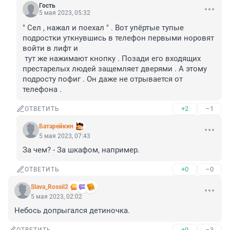
Гость
5 мая 2023, 05:32
" Сел , нажал и поехал " . Вот упёртые тупые 
подростки уткнувшись в телефон первыми норовят 
войти в лифт и 

 тут же нажимают кнопку . Позади его входящих 
престарелых людей защемляет дверями . А этому 
подросту пофиг . Он даже не отрывается от 
телефона .
+2
–1
ОТВЕТИТЬ
Батарейкин
5 мая 2023, 07:43
За чем? - За шкафом, например.
+0
–0
ОТВЕТИТЬ
Slava_Rossii2
5 мая 2023, 02:02
Небось допрыгался детиночка.
+9
–3