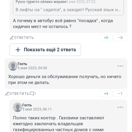
Руссо туристо облико морале
5 мая 2023, 07:22
В лифты на " садятся", а заходят! Русский язык не родной?
А почему в автобус всё равно "посадка" , когда 
сидячих мест не осталось ?
+0
–0
ОТВЕТИТЬ
Показать ещё 2 ответа
Гость
5 мая 2023, 04:50
Хорошо деньги за обслуживание получать, но ничего 
при этом не делать.
+4
–1
ОТВЕТИТЬ
1
Гость
5 мая 2023, 06:11
Полно таких контор . Газовики заставляют 
ежегодно заключать владельцев 
газифицированных частных домов с ними 