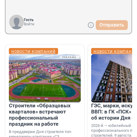
Гость
Войти
Отправить
НОВОСТИ КОМПАНИЙ
НОВОСТИ КОМПАНИ
Строители «Образцовых
ГЭС, марки, искус
кварталов» встречают
ВВП: в ГК «ПСК» р
профессиональный
об истории Дня с
праздник на работе
2026-й — юбилейный го
профессионального пр
В преддверии Дня строителя топ-
строителей. 9 августа 2
менеджеры компании «СЗ