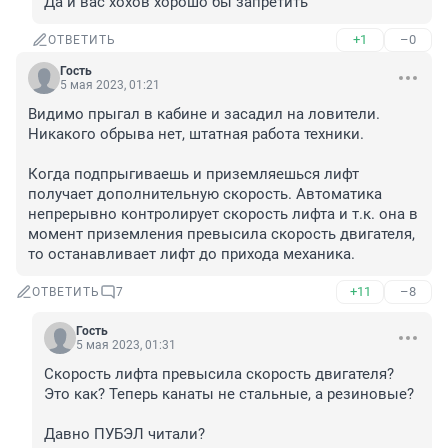
Да и вас хохов хорошо бы запретить
+1
–0
ОТВЕТИТЬ
Гость
5 мая 2023, 01:21
Видимо прыгал в кабине и засадил на ловители. 
Никакого обрыва нет, штатная работа техники.

Когда подпрыгиваешь и приземляешься лифт 
получает дополнительную скорость. Автоматика 
непрерывно контролирует скорость лифта и т.к. она в 
момент приземления превысила скорость двигателя, 
то останавливает лифт до прихода механика.
+11
–8
ОТВЕТИТЬ
7
Гость
5 мая 2023, 01:31
Скорость лифта превысила скорость двигателя? 
Это как? Теперь канаты не стальные, а резиновые?

Давно ПУБЭЛ читали?