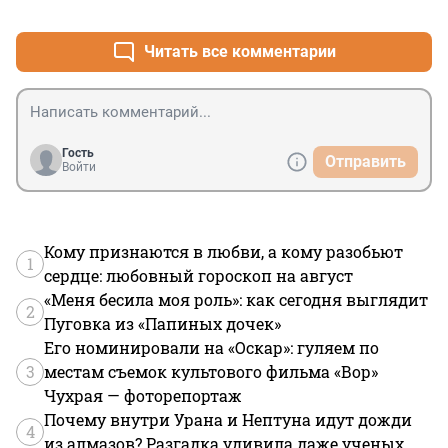
+0
–0
Читать все комментарии
Гость
Отправить
Войти
Кому признаются в любви, а кому разобьют
1
сердце: любовный гороскоп на август
«Меня бесила моя роль»: как сегодня выглядит
2
Пуговка из «Папиных дочек»
Его номинировали на «Оскар»: гуляем по
3
местам съемок культового фильма «Вор»
Чухрая — фоторепортаж
Почему внутри Урана и Нептуна идут дожди
4
из алмазов? Разгадка удивила даже ученых