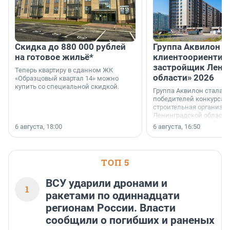
Скидка до 880 000 рублей
Группа Аквилон 
на готовое жильё*
клиентоориентир
застройщик Лени
Теперь квартиру в сданном ЖК
области» 2026
«Образцовый квартал 14» можно
купить со специальной скидкой.
Группа Аквилон стала 
победителей конкурса 
строительная организа
Ленинградской области 
номинации «Самый
6 августа, 18:00
6 августа, 16:50
клиентоориентированн
застройщик Ленинград
области».
ТОП 5
ВСУ ударили дронами и
1
ракетами по одиннадцати
регионам России. Власти
сообщили о погибших и раненых