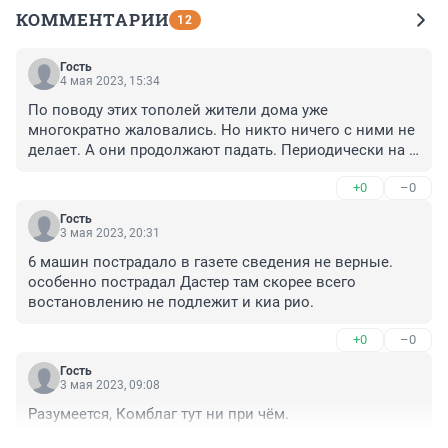
КОММЕНТАРИИ
12
Гость
4 мая 2023, 15:34
По поводу этих тополей жители дома уже 
многократно жаловались. Но никто ничего с ними не 
делает. А они продолжают падать. Периодически на 
машины, иногда обходится без жертв.. деревья 
+0
–0
находятся на балансе у муниципалитета. Они только 
оперативно утром после инцидента пилили дерево и 
Гость
увозили трухлявый ствол. Оставили лишь пень, 
3 мая 2023, 20:31
который выглядит относительно живым.
6 машин пострадало в газете сведения не верные. 
особенно пострадал Дастер там скорее всего 
востановлению не подлежит и киа рио.
+0
–0
Гость
3 мая 2023, 09:08
Разумеется, Комблаг тут ни при чём.