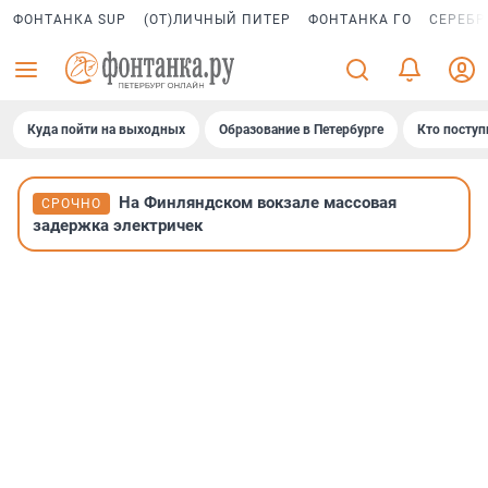
ФОНТАНКА SUP
(ОТ)ЛИЧНЫЙ ПИТЕР
ФОНТАНКА ГО
СЕРЕБР
Куда пойти на выходных
Образование в Петербурге
Кто поступ
На Финляндском вокзале массовая
СРОЧНО
задержка электричек