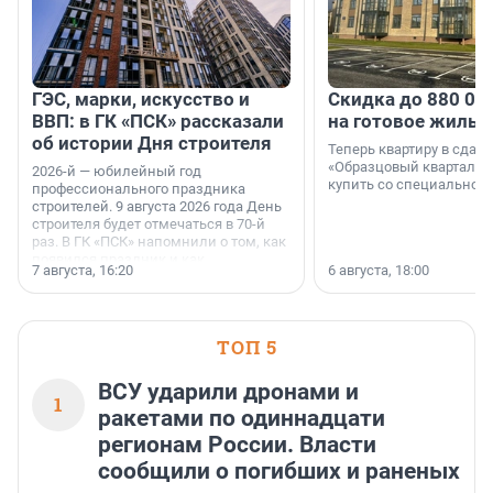
ГЭС, марки, искусство и
Скидка до 880 00
ВВП: в ГК «ПСК» рассказали
на готовое жильё
об истории Дня строителя
Теперь квартиру в сда
«Образцовый квартал 1
2026-й — юбилейный год
купить со специальной 
профессионального праздника
строителей. 9 августа 2026 года День
строителя будет отмечаться в 70-й
раз. В ГК «ПСК» напомнили о том, как
появился праздник и как
7 августа, 16:20
6 августа, 18:00
поменялась роль строительства.
ТОП 5
ВСУ ударили дронами и
1
ракетами по одиннадцати
регионам России. Власти
сообщили о погибших и раненых