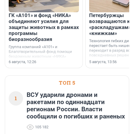
ГК «А101» и фонд «НИКА»
Петербуржцы
объединяют усилия для
возвращаются к
защиты животных в рамках
«раскладушкам» 
программы
«книжкам»
биоразнообразия
Технология гибких дисп
перестает быть нишевы
Группа компаний «А101» и
переходит в разряд вос
Благотворительный фонд помощи
повседневных решений
бездомным животным «НИКА»
заключили соглашение о
6 августа, 12:26
5 августа, 13:56
стратегическом сотрудничестве.
ТОП 5
ВСУ ударили дронами и
1
ракетами по одиннадцати
регионам России. Власти
сообщили о погибших и раненых
105 182