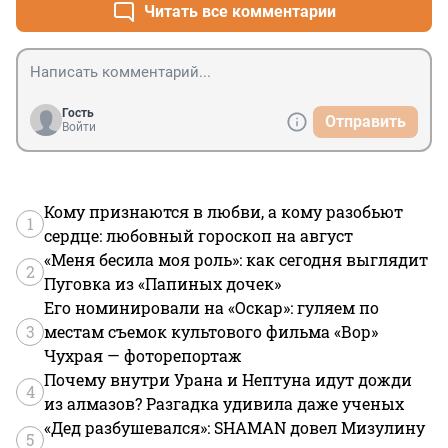
Читать все комментарии
Гость
Отправить
Войти
Кому признаются в любви, а кому разобьют
1
сердце: любовный гороскоп на август
«Меня бесила моя роль»: как сегодня выглядит
2
Пуговка из «Папиных дочек»
Его номинировали на «Оскар»: гуляем по
3
местам съемок культового фильма «Вор»
Чухрая — фоторепортаж
Почему внутри Урана и Нептуна идут дожди
4
из алмазов? Разгадка удивила даже ученых
«Дед разбушевался»: SHAMAN довел Мизулину
5