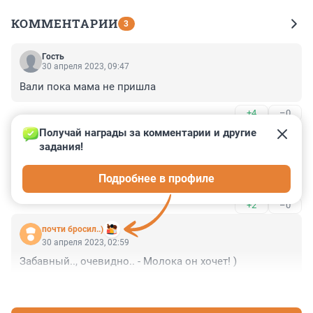
КОММЕНТАРИИ
3
Гость
30 апреля 2023, 09:47
Вали пока мама не пришла
+4
–0
Получай награды за комментарии и другие 
Гость
30 апреля 2023, 09:36
задания!
Не надо лезть в природу, без зоошизы всем лучьше 
Подробнее в профиле
будет
+2
–0
почти бросил..)
30 апреля 2023, 02:59
Забавный.., очевидно.. - Молока он хочет! )
+1
–0