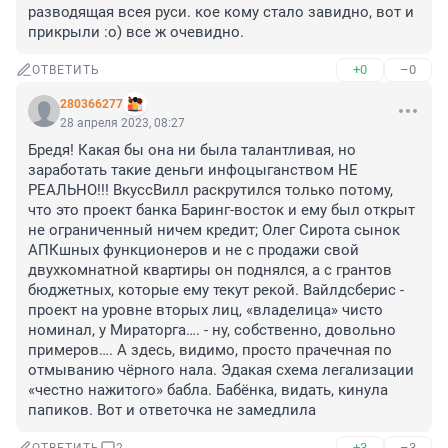
разводящая всея руси. кое кому стало завидно, вот и 
прикрыли :о) все ж очевидно.
+0
–0
ОТВЕТИТЬ
280366277
28 апреля 2023, 08:27
Бредя! Какая бы она ни была талантливая, но 
заработать такие деньги инфоцыганством НЕ 
РЕАЛЬНО!!! ВкуссВилл раскрутился только потому, 
что это проект банка Баринг-восток и ему был открыт 
не ограниченный ничем кредит; Олег Сирота сынок 
АПКшных функционеров и не с продажи свой 
двухкомнатной квартиры он поднялся, а с грантов 
бюджетных, которые ему текут рекой. Вайлдсберис - 
проект на уровне вторых лиц, «владелица» чисто 
номинал, у Мираторга…. - ну, собственно, довольно 
примеров…. А здесь, видимо, просто прачечная по 
отмыванию чёрного нала. Эдакая схема легализации 
«честно нажитого» бабла. Бабёнка, видать, кинула 
папиков. Вот и ответочка не замедлила
+3
–3