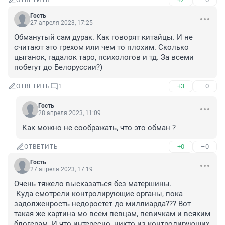
ОТВЕТИТЬ
Гость
27 апреля 2023, 17:25
Обманутый сам дурак. Как говорят китайцы. И не 
считают это грехом или чем то плохим. Сколько 
цыганок, гадалок таро, психологов и тд. За всеми 
побегут до Белоруссии?)
+3
–0
ОТВЕТИТЬ
1
Гость
28 апреля 2023, 11:09
Как можно не соображать, что это обман ?
+0
–0
ОТВЕТИТЬ
Гость
27 апреля 2023, 17:19
Очень тяжело высказаться без матершины.

 Куда смотрели контролирующие органы, пока 
задолженрость недоростет до миллиарда??? Вот 
такая же картина мо всем певцам, певичкам и всяким 
блогерам. И что интересно, никто из контролирующих 