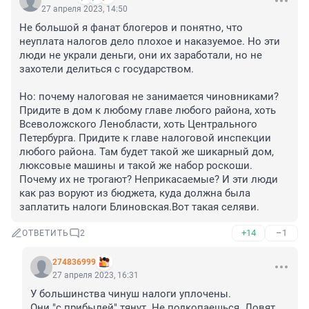
27 апреля 2023, 14:50
Не большой я фанат блогеров и понятно, что 
неуплата налогов дело плохое и наказуемое. Но эти 
люди не украли деньги, они их заработали, но не 
захотели делиться с государством.

Но: почему налоговая не занимается чиновниками? 
Придите в дом к любому главе любого района, хоть 
Всеволожского Ленобласти, хоть Центрального 
Петербурга. Придите к главе налоговой инспекции 
любого района. Там будет такой же шикарный дом, 
люксовые машины и такой же набор роскоши. 
Почему их не трогают? Неприкасаемые? И эти люди 
как раз воруют из бюджета, куда должна была 
заплатить налоги Блиновская.Вот такая селяви.
+14
–1
ОТВЕТИТЬ
2
274836999
27 апреля 2023, 16:31
У большинства чинуш налоги уплочены.

Они "с прибылей" тянут. Не подкопаешься. Ловят 