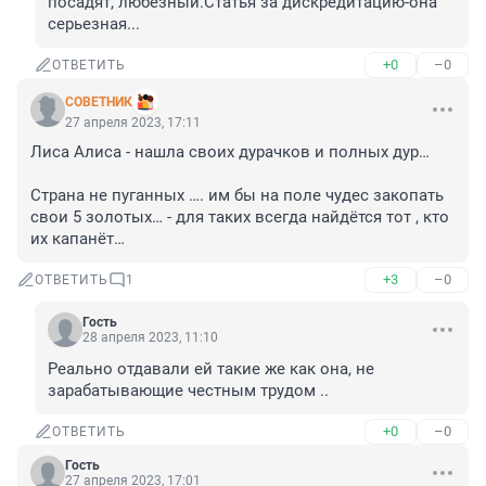
посадят, любезный.Статья за дискредитацию-она 
серьезная...
+0
–0
ОТВЕТИТЬ
СОВЕТНИК
27 апреля 2023, 17:11
Лиса Алиса - нашла своих дурачков и полных дур…

Страна не пуганных …. им бы на поле чудес закопать 
свои 5 золотых… - для таких всегда найдётся тот , кто 
их капанёт…
+3
–0
ОТВЕТИТЬ
1
Гость
28 апреля 2023, 11:10
Реально отдавали ей такие же как она, не 
зарабатывающие честным трудом ..
+0
–0
ОТВЕТИТЬ
Гость
27 апреля 2023, 17:01