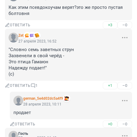
Как этим псевдокоучам верят?это же просто пустая 
болтовня
+3
–0
ОТВЕТИТЬ
Zet
27 апреля 2023, 16:52
"Словно семь заветных струн

Зазвенели в свой черёд -

Это птица Гамаюн

Надежду подает!"

(с)
+1
–0
ОТВЕТИТЬ
1
german_5e4d02dc5a4f9
28 апреля 2023, 10:11
продает
+0
–0
ОТВЕТИТЬ
Гость