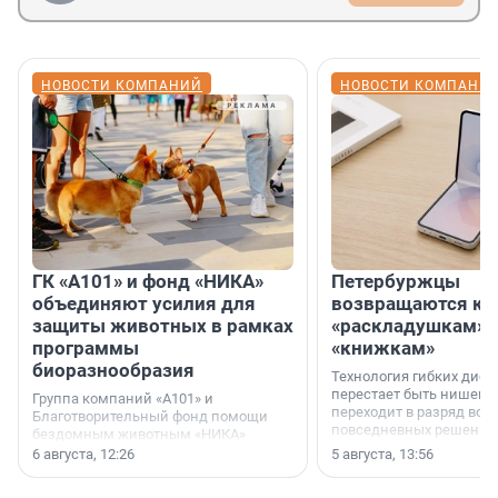
НОВОСТИ КОМПАНИЙ
НОВОСТИ КОМПАНИ
ГК «А101» и фонд «НИКА»
Петербуржцы
объединяют усилия для
возвращаются к
защиты животных в рамках
«раскладушкам» 
программы
«книжкам»
биоразнообразия
Технология гибких дисп
перестает быть нишевы
Группа компаний «А101» и
переходит в разряд вос
Благотворительный фонд помощи
повседневных решений
бездомным животным «НИКА»
заключили соглашение о
6 августа, 12:26
5 августа, 13:56
стратегическом сотрудничестве.