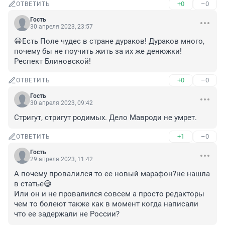
+0
–0
ОТВЕТИТЬ
Гость
30 апреля 2023, 23:57
😀Есть Поле чудес в стране дураков! Дураков много, 
почему бы не поучить жить за их же денюжки! 
Респект Блиновской!
+0
–0
ОТВЕТИТЬ
Гость
30 апреля 2023, 09:42
Стригут, стригут родимых. Дело Мавроди не умрет.
+1
–0
ОТВЕТИТЬ
Гость
29 апреля 2023, 11:42
А почему провалился то ее новый марафон?не нашла 
в статье😄

Или он и не провалился совсем а просто редакторы 
чем то болеют также как в момент когда написали 
что ее задержали не России?