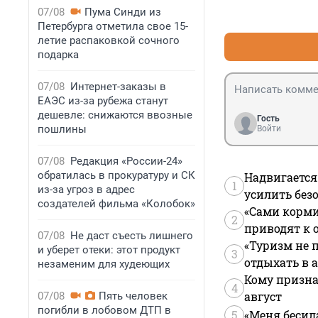
записывают.
07/08
Пума Синди из
Петербурга отметила свое 15-
летие распаковкой сочного
подарка
07/08
Интернет-заказы в
ЕАЭС из-за рубежа станут
дешевле: снижаются ввозные
Гость
пошлины
Войти
07/08
Редакция «России-24»
обратилась в прокуратуру и СК
Надвигается
1
из-за угроз в адрес
усилить без
создателей фильма «Колобок»
«Сами корми
2
приводят к 
07/08
Не даст съесть лишнего
«Туризм не 
и уберет отеки: этот продукт
3
отдыхать в а
незаменим для худеющих
Кому призна
4
август
07/08
Пять человек
погибли в лобовом ДТП в
5
«Меня бесил