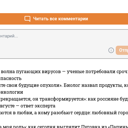
Читать все комментарии
Отп
 волна пугающих вирусов — ученые потребовали сроч
опасность
те свои будущие опухоли». Биолог назвал продукты, 
онкологии
прекращается, он трансформируется»: как россияне буд
вгусте — ответ эксперта
ются в любви, а кому разобьют сердце: любовный гор
а моя роль»: как сегодня выглядит Пуговка из «Папин