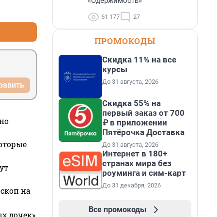
«Одержимость»
+0
–0
61 177
27
ПРОМОКОДЫ
Скидка 11% на все
курсы
До 31 августа, 2026
равить
Скидка 55% на
первый заказ от 700
но
₽ в приложении
Пятёрочка Доставка
которые
До 31 августа, 2026
Интернет в 180+
странах мира без
ут
роуминга и сим-карт
До 31 декабря, 2026
оскоп на
Все промокоды
ых дочек»