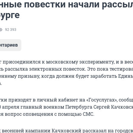
нные повестки начали рассы
урге
92 393
нтариев
г присоединился к московскому эксперименту, и в ве
ь рассылка электронных повесток. Это пока тестиров
сеннему призыву, когда должен будет заработать Един
.
тки приходят в личный кабинет на «Госуслугах», сооб
 апреля главный военком Петербурга Сергей Качковс
я вопрос оповещения с помощью СМС.
х весенней кампании Качковский рассказал на городс