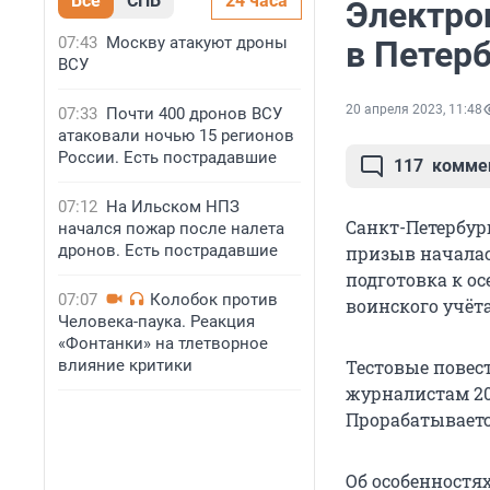
Все
СПБ
24 часа
Электро
07:43
Москву атакуют дроны
в Петерб
ВСУ
20 апреля 2023, 11:48
07:33
Почти 400 дронов ВСУ
атаковали ночью 15 регионов
России. Есть пострадавшие
117
комме
07:12
На Ильском НПЗ
Санкт-Петербур
начался пожар после налета
дронов. Есть пострадавшие
призыв началас
подготовка к о
07:07
Колобок против
воинского учёта
Человека-паука. Реакция
«Фонтанки» на тлетворное
влияние критики
Тестовые повес
журналистам 20
Прорабатываетс
Об особенностя