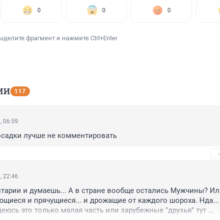
0
0
0
ыделите фрагмент и нажмите Ctrl+Enter
ИИ
117
, 06:59
осадки лучше не комментировать
, 22:46
арии и думаешь... А в стране вообще остались Мужчины? Или
ющиеся и прячущиеся... и дрожащие от каждого шороха. Нда... 
еюсь это только малая часть или зарубежные "друзья" тут 