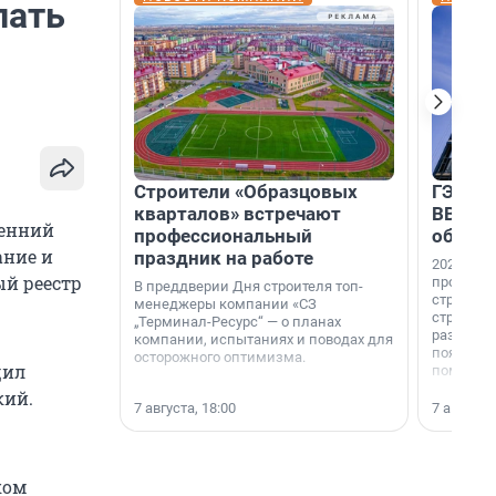
лать
Строители «Образцовых
ГЭС, м
кварталов» встречают
ВВП: в
сенний
профессиональный
об ист
ание и
праздник на работе
2026-й —
ый реестр
професси
В преддверии Дня строителя топ-
строителе
менеджеры компании «СЗ
строителя
„Терминал-Ресурс“ — о планах
раз. В ГК
компании, испытаниях и поводах для
появился
осторожного оптимизма.
щил
поменяла
кий.
7 августа, 18:00
7 августа,
ком