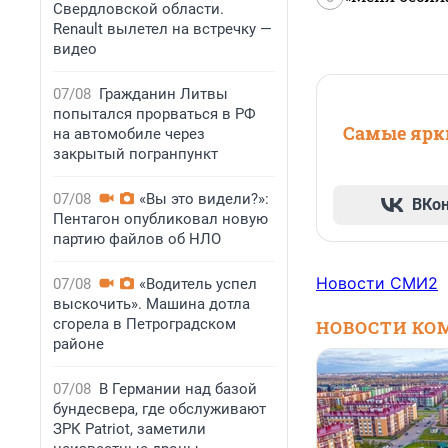
Свердловской области.
Renault вылетел на встречку —
видео
07/08
Гражданин Литвы
попытался прорваться в РФ
Самые ярки
на автомобиле через
закрытый погранпункт
07/08
«Вы это видели?»:
ВКо
Пентагон опубликовал новую
партию файлов об НЛО
Новости СМИ2
07/08
«Водитель успел
выскочить». Машина дотла
сгорела в Петроградском
НОВОСТИ КО
районе
07/08
В Германии над базой
бундесвера, где обслуживают
ЗРК Patriot, заметили