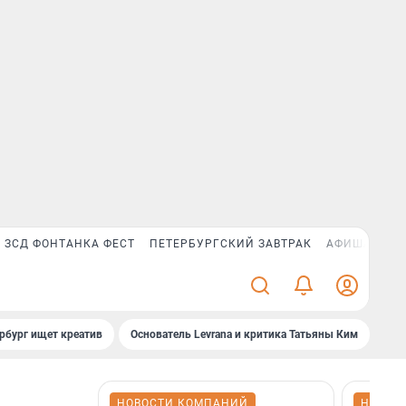
ЗСД ФОНТАНКА ФЕСТ
ПЕТЕРБУРГСКИЙ ЗАВТРАК
АФИША PLUS
рбург ищет креатив
Основатель Levrana и критика Татьяны Ким
Зач
НОВОСТИ КОМПАНИЙ
НОВОС