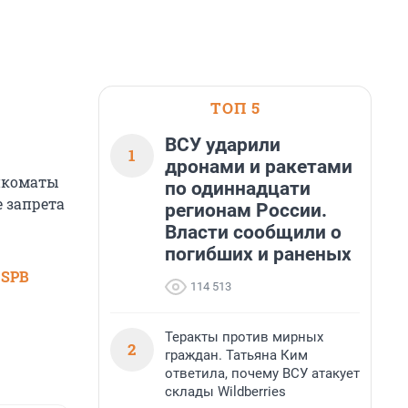
ТОП 5
ВСУ ударили
1
дронами и ракетами
енкоматы
по одиннадцати
 запрета
регионам России.
Власти сообщили о
погибших и раненых
 SPB
114 513
Теракты против мирных
2
граждан. Татьяна Ким
ответила, почему ВСУ атакует
склады Wildberries