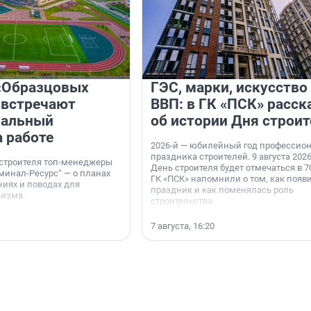
«Образцовых
ГЭС, марки, искусство
 встречают
ВВП: в ГК «ПСК» расск
нальный
об истории Дня строит
а работе
2026-й — юбилейный год профессио
праздника строителей. 9 августа 2026
 строителя топ-менеджеры
День строителя будет отмечаться в 70
минал-Ресурс“ — о планах
ГК «ПСК» напомнили о том, как появ
иях и поводах для
праздник и как поменялась роль
мизма.
строительства.
7 августа, 16:20