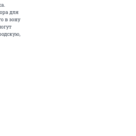
а.
бора для
о в зону
могут
родскую,