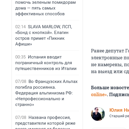
помочь зеленым помидорам
дома — пять самых
эффективных способов
02:14
SLAVA MARLOW, ЛСП,
«Бонд с кнопкой». Елагин
остров примет «Пикник
Афиши»
Ранее депутат 
00:35
Испания вводит
электронные п
пограничный контроль для
не намерены, по
путешественников из Италии
на выезд или с
07/08
Во Французских Альпах
Больше новост
погибла россиянка.
Федерация альпинизма РФ:
online»
. Подпис
«Непрофессионально и
странно»
Юлия Н
Старший ре
07/08
Названа профессия,
представители которой реже