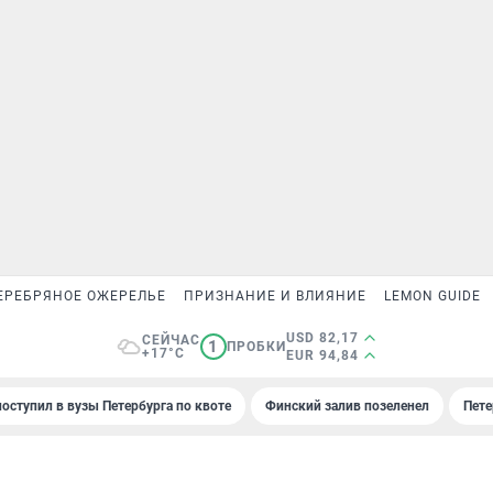
ЕРЕБРЯНОЕ ОЖЕРЕЛЬЕ
ПРИЗНАНИЕ И ВЛИЯНИЕ
LEMON GUIDE
USD 82,17
СЕЙЧАС
1
ПРОБКИ
+17°C
EUR 94,84
поступил в вузы Петербурга по квоте
Финский залив позеленел
Пете