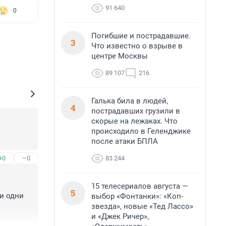
91 640
0
Погибшие и пострадавшие.
3
Что известно о взрыве в
центре Москвы
89 107
216
Галька била в людей,
4
пострадавших грузили в
скорые на лежаках. Что
происходило в Геленджике
после атаки БПЛА
83 244
+0
–0
15 телесериалов августа —
5
 одни 
выбор «Фонтанки»: «Коп-
звезда», новые «Тед Лассо»
и «Джек Ричер»,