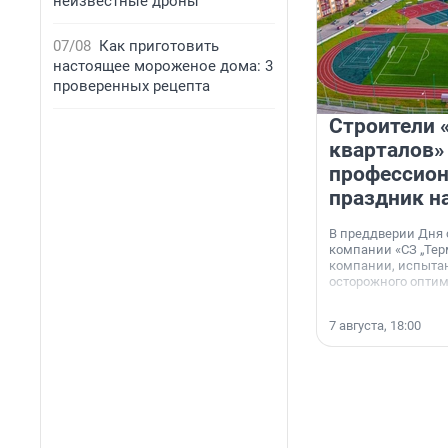
неизвестные дроны
07/08
Как приготовить
настоящее мороженое дома: 3
проверенных рецепта
Строители 
кварталов»
профессио
праздник н
В преддверии Дня
компании «СЗ „Тер
компании, испытан
осторожного опти
7 августа, 18:00