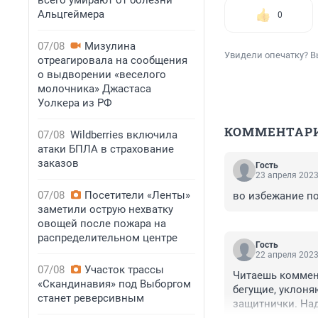
всего умирают от болезни
Альцгеймера
0
07/08
Мизулина
Увидели опечатку? В
отреагировала на сообщения
о выдворении «веселого
молочника» Джастаса
Уолкера из РФ
КОММЕНТАР
07/08
Wildberries включила
атаки БПЛА в страхование
заказов
Гость
23 апреля 2023
07/08
Посетители «Ленты»
во избежание п
заметили острую нехватку
овощей после пожара на
распределительном центре
Гость
22 апреля 2023
07/08
Участок трассы
Читаешь коммент
«Скандинавия» под Выборгом
бегущие, уклоня
станет реверсивным
защитнички. Над