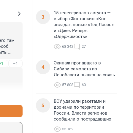
15 телесериалов августа —
3
выбор «Фонтанки»: «Коп-
звезда», новые «Тед Лассо»
и «Джек Ричер»,
«Одержимость»
го там 
соб 
68 342
27
ть 
Экипаж пропавшего в
+1
–1
 но 
4
Сибири самолета из
ет 
Ленобласти вышел на связь
57 808
60
+1
–0
ВСУ ударили ракетами и
5
дронами по территории
России. Власти регионов
сообщили о пострадавших
55 162