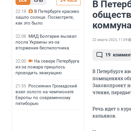
Все
СПБ
24 часа
В Петер
22:18
В Петербурге красиво
обществ
зашло солнце. Посмотрите,
коммуна
как это было
22:08
МИД Болгарии вызвал
22 марта 2023, 11:09
посла Украины из-за
вторжения беспилотника
19
коммен
22:00
На севере Петербурга
из-за пожара пришлось
В Петербурге в
проводить эвакуацию
помещениях общ
Законопроект н
21:55
Россиянин Громадский
взял золото на чемпионате
чтение, переда
Европы по современному
пятиборью
Речь идет о ку
кальянов.