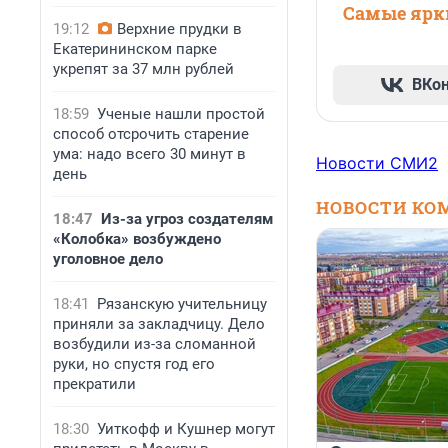
Самые ярки
19:12
Верхние прудки в
Екатерининском парке
укрепят за 37 млн рублей
ВКо
18:59
Ученые нашли простой
способ отсрочить старение
ума: надо всего 30 минут в
Новости СМИ2
день
НОВОСТИ КО
18:47
Из-за угроз создателям
«Колобка» возбуждено
уголовное дело
18:41
Рязанскую учительницу
приняли за закладчицу. Дело
возбудили из-за сломанной
руки, но спустя год его
прекратили
18:30
Уиткофф и Кушнер могут