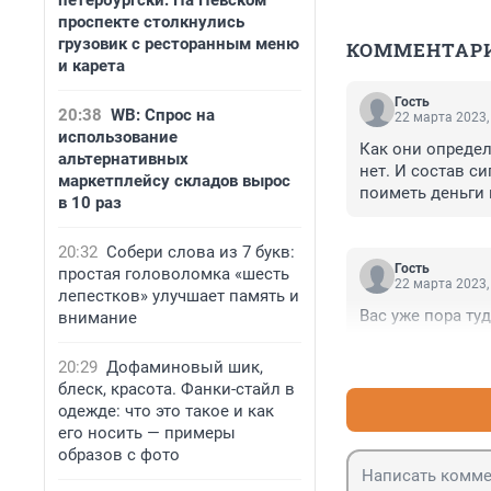
петербургски. На Невском
проспекте столкнулись
грузовик с ресторанным меню
КОММЕНТАР
и карета
Гость
20:38
WB: Спрос на
22 марта 2023,
использование
Как они определя
альтернативных
нет. И состав си
маркетплейсу складов вырос
поиметь деньги 
в 10 раз
умным, чтобы ды
транспорте, не 
20:32
Собери слова из 7 букв:
бороться за своё
Гость
простая головоломка «шесть
отменного здоро
22 марта 2023,
лепестков» улучшает память и
Вас уже пора туд
внимание
20:29
Дофаминовый шик,
блеск, красота. Фанки-стайл в
одежде: что это такое и как
его носить — примеры
образов с фото