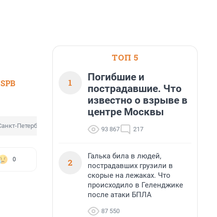
ТОП 5
Погибшие и
1
 SPB
пострадавшие. Что
известно о взрыве в
центре Москвы
анкт-Петербурга
Закон
93 867
217
Галька била в людей,
0
2
пострадавших грузили в
скорые на лежаках. Что
происходило в Геленджике
после атаки БПЛА
87 550