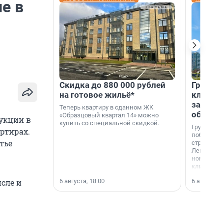
е в
Скидка до 880 000 рублей
Группа
на готовое жильё*
клиен
застро
Теперь квартиру в сданном ЖК
област
«Образцовый квартал 14» можно
укции в
купить со специальной скидкой.
Группа А
ртирах.
победите
тье
строител
Ленингра
номинац
клиенто
застройщ
6 августа, 18:00
6 августа,
сле и
области»