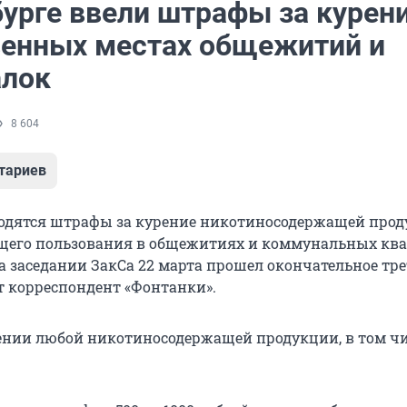
бурге ввели штрафы за курени
енных местах общежитий и
лок
8 604
тариев
водятся штрафы за курение никотиносодержащей прод
его пользования в общежитиях и коммунальных ква
а заседании ЗакСа 22 марта прошел окончательное тре
ет корреспондент «Фонтанки».
рении любой никотиносодержащей продукции, в том чи