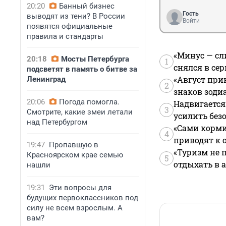
20:20
Банный бизнес
Гость
выводят из тени? В России
Войти
появятся официальные
правила и стандарты
«Минус — сл
20:18
Мосты Петербурга
1
снялся в се
подсветят в память о битве за
«Август при
Ленинград
2
знаков зоди
20:06
Погода помогла.
Надвигается
3
Смотрите, какие змеи летали
усилить без
над Петербургом
«Сами корми
4
приводят к 
19:47
Пропавшую в
«Туризм не 
Красноярском крае семью
5
отдыхать в а
нашли
19:31
Эти вопросы для
будущих первоклассников под
силу не всем взрослым. А
вам?