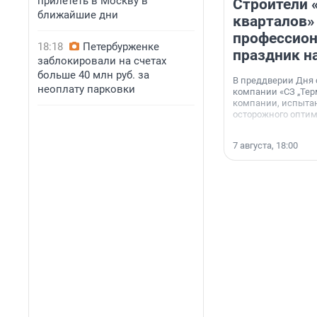
прилететь в Москву в
Строители 
ближайшие дни
кварталов»
профессио
18:18
Петербурженке
праздник н
заблокировали на счетах
больше 40 млн руб. за
В преддверии Дня
неоплату парковки
компании «СЗ „Тер
компании, испытан
осторожного опти
7 августа, 18:00