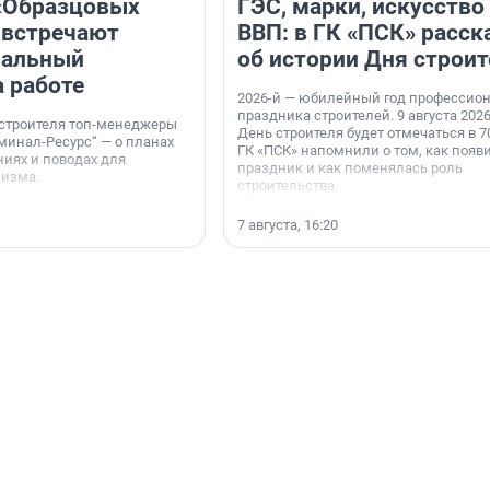
«Образцовых
ГЭС, марки, искусство
 встречают
ВВП: в ГК «ПСК» расск
нальный
об истории Дня строит
а работе
2026-й — юбилейный год профессио
праздника строителей. 9 августа 2026
 строителя топ-менеджеры
День строителя будет отмечаться в 70
минал-Ресурс“ — о планах
ГК «ПСК» напомнили о том, как появ
иях и поводах для
праздник и как поменялась роль
мизма.
строительства.
7 августа, 16:20