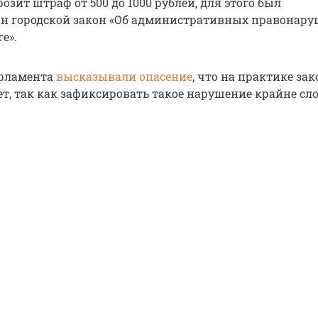
зит штраф от 500 до 1000 рублей, для этого был
н городской закон «Об административных правонару
е».
арламента
высказывали опасение
, что на практике зак
ет, так как зафиксировать такое нарушение крайне сл