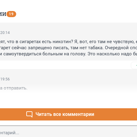
ИИ
19
 20:14
т, что в сигаретах есть никотин? Я, вот, его там не чувствую, е
гарет сейчас запрещено писать, там нет табака. Очередной спо
и самоутвердиться больным на голову. Это насколько надо бы
шать круглосуточно выхлопными газами, пылью, ездить на 
высыпаться, есть дешёвую еду с примесями пальмового масла,
 здоровье с теми, кто курит!))) Могу пожелать тем, кто так жив
вья!)))
 19:56
а отправить.
Читать все комментарии