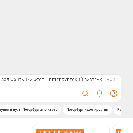
ЗСД ФОНТАНКА ФЕСТ
ПЕТЕРБУРГСКИЙ ЗАВТРАК
АФИША PLUS
тупил в вузы Петербурга по квоте
Петербург ищет креатив
Рейтинги
НОВОСТИ КОМПАНИЙ
НОВОС