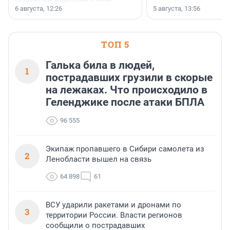
заключили соглашение о
6 августа, 12:26
5 августа, 13:56
стратегическом сотрудничестве.
ТОП 5
Галька била в людей,
1
пострадавших грузили в скорые
на лежаках. Что происходило в
Геленджике после атаки БПЛА
96 555
Экипаж пропавшего в Сибири самолета из
2
Ленобласти вышел на связь
64 898
61
ВСУ ударили ракетами и дронами по
3
территории России. Власти регионов
сообщили о пострадавших