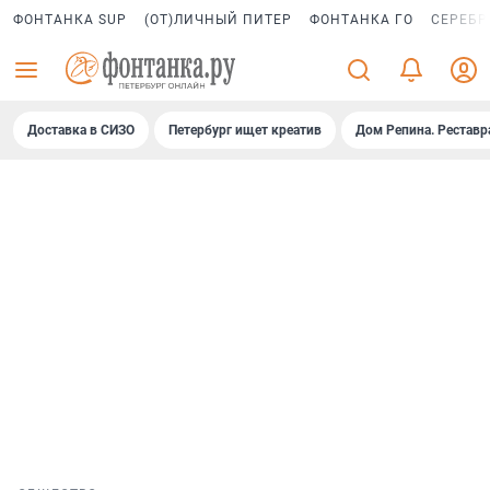
ФОНТАНКА SUP
(ОТ)ЛИЧНЫЙ ПИТЕР
ФОНТАНКА ГО
СЕРЕБР
Доставка в СИЗО
Петербург ищет креатив
Дом Репина. Реставр