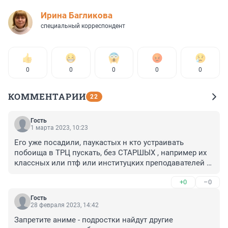
Ирина Багликова
специальный корреспондент
0
0
0
0
0
КОММЕНТАРИИ
22
Гость
1 марта 2023, 10:23
Его уже посадили, паукастых н кто устраивать 
побоища в ТРЦ пускать, без СТАРШЫХ , например их 
классных или птф или институцких преподавателей 
пускать не будет. А побоища, как в одном кишлаке, 
+0
–0
это задержанный сможет опять устраивать и без 
Питера и без Галереи !!!
Гость
28 февраля 2023, 14:42
Запретите аниме - подростки найдут другие 