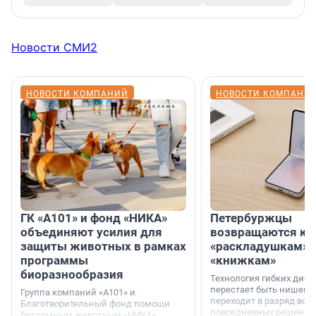
Новости СМИ2
НОВОСТИ КОМПАНИЙ
НОВОСТИ КОМПАНИ
ГК «А101» и фонд «НИКА»
Петербуржцы
объединяют усилия для
возвращаются к
защиты животных в рамках
«раскладушкам» 
программы
«книжкам»
биоразнообразия
Технология гибких дисп
перестает быть нишевы
Группа компаний «А101» и
переходит в разряд вос
Благотворительный фонд помощи
повседневных решений
бездомным животным «НИКА»