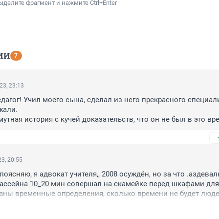
ыделите фрагмент и нажмите Ctrl+Enter
ИИ
7
23, 23:13
агог! Учил моего сына, сделал из него прекрасного специалис
али. 

мутная история с кучей доказательств, что он не был в это вре
верждению этих "мальчиков" он что-то там с ними делал.

-то
3, 20:55
оясняю, я адвокат учителя,, 2008 осуждён, но за что .аздевалк
ассейна 10_20 мин совершал на скамейке перед шкафами для 
ны временные определения, сколько времени не будет людей
ольше 1 мин

стала заморачиваться, чтобы остаться на свободе пошли на 