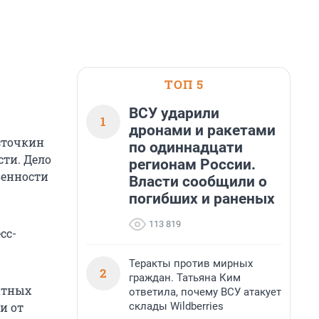
ТОП 5
ВСУ ударили
1
дронами и ракетами
сточкин
по одиннадцати
сти. Дело
регионам России.
венности
Власти сообщили о
погибших и раненых
113 819
сс-
Теракты против мирных
2
граждан. Татьяна Ким
ратных
ответила, почему ВСУ атакует
склады Wildberries
и от