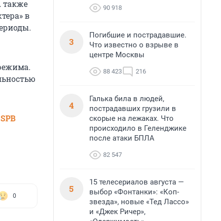
А также
90 918
тера» в
периоды.
Погибшие и пострадавшие.
3
Что известно о взрыве в
центре Москвы
режима.
88 423
216
ельностью
Галька била в людей,
4
пострадавших грузили в
 SPB
скорые на лежаках. Что
происходило в Геленджике
после атаки БПЛА
82 547
15 телесериалов августа —
5
выбор «Фонтанки»: «Коп-
0
звезда», новые «Тед Лассо»
и «Джек Ричер»,