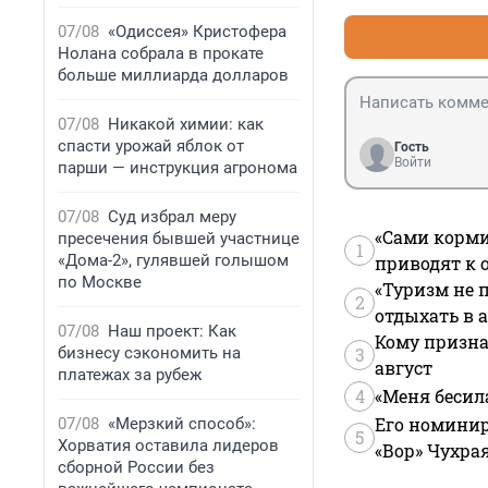
соглашение, вин
прениях, выступ
07/08
«Одиссея» Кристофера
стороны защиты
Нолана собрала в прокате
учителя, что он 
больше миллиарда долларов
совершенного пр
свидетели по ли
07/08
Никакой химии: как
пояснил что пре
спасти урожай яблок от
Гость
решила в части п
Войти
парши — инструкция агронома
Нахождения все
07/08
Суд избрал меру
«Сами корми
пресечения бывшей участнице
1
«Дома-2», гулявшей голышом
приводят к 
по Москве
«Туризм не 
2
отдыхать в а
07/08
Наш проект: Как
Кому призна
бизнесу сэкономить на
3
август
платежах за рубеж
4
«Меня бесил
Его номинир
07/08
«Мерзкий способ»:
5
Хорватия оставила лидеров
«Вор» Чухра
сборной России без