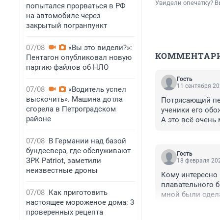
Увидели опечатку? В
попытался прорваться в РФ
на автомобиле через
закрытый погранпункт
07/08
«Вы это видели?»:
КОММЕНТАР
Пентагон опубликовал новую
партию файлов об НЛО
Гость
11 сентября 20
07/08
«Водитель успел
выскочить». Машина дотла
Потрясающий пед
сгорела в Петроградском
ученики его обож
районе
А это всё очень 
месте, где по ут
Беспредел какой
07/08
В Германии над базой
бундесвера, где обслуживают
Гость
ЗРК Patriot, заметили
18 февраля 202
неизвестные дроны
Кому интересно п
плавательного б
07/08
Как приготовить
мной были сдела
настоящее мороженое дома: 3
раздевалке, не б
проверенных рецепта
Прокуратура не 