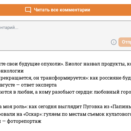
у признали, получили условно. По настоящему делу прокурор 
ил, что вина доказана показаниями потерпевших, свидетели с
Читать все комментарии
 ученики, ппреподователи иректор школы, подтверждающих а
не мог в это время находиться в месте совершения якобы 
еступления, прокуратура считает, что они могут выступать как
чности, а не по алиби. Потерпевшие привязывали Н/с, которы
ступления в отношении его не было, следствие вменило, прок
Отп
рекратить. Есть свидетели не виновности, есть распечатки те
х, подтверждающие не винововность. Пойдем д
те свои будущие опухоли». Биолог назвал продукты, 
онкологии
прекращается, он трансформируется»: как россияне буд
вгусте — ответ эксперта
ются в любви, а кому разобьют сердце: любовный гор
а моя роль»: как сегодня выглядит Пуговка из «Папин
овали на «Оскар»: гуляем по местам съемок культово
я — фоторепортаж