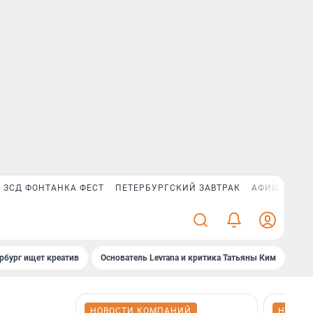
ЗСД ФОНТАНКА ФЕСТ
ПЕТЕРБУРГСКИЙ ЗАВТРАК
АФИША PLUS
рбург ищет креатив
Основатель Levrana и критика Татьяны Ким
Зач
НОВОСТИ КОМПАНИЙ
НОВОС