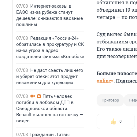
обвинения в по
07/08
Интернет-заказы в
объединил 19 э
ЕАЭС из-за рубежа станут
четыре — по по
дешевле: снижаются ввозные
пошлины
Суд вынес бывш
07/08
Редакция «России-24»
отбыванием сро
обратилась в прокуратуру и СК
Его также лиши
из-за угроз в адрес
для несовершен
создателей фильма «Колобок»
07/08
Не даст съесть лишнего
Больше новост
и уберет отеки: этот продукт
online»
. Подпис
незаменим для худеющих
07/08
Пять человек
Приговор
Пед
погибли в лобовом ДТП в
Свердловской области.
Renault вылетел на встречку —
видео
0
07/08
Гражданин Литвы