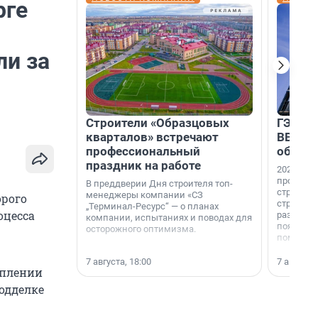
рге
ли за
Строители «Образцовых
ГЭС, м
кварталов» встречают
ВВП: в
профессиональный
об ист
праздник на работе
2026-й —
професси
В преддверии Дня строителя топ-
строителе
менеджеры компании «СЗ
орого
строителя
„Терминал-Ресурс“ — о планах
оцесса
раз. В ГК
компании, испытаниях и поводах для
появился
осторожного оптимизма.
поменяла
7 августа, 18:00
7 августа,
уплении
подделке