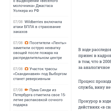
о выдворении «веселого
молочника» Джастаса
Уолкера из РФ
07/08
Wildberries включила
атаки БПЛА в страхование
заказов
07/08
Посетители «Ленты»
заметили острую нехватку
В ходе расслед
овощей после пожара на
принес в кадро
распределительном центре
в том, что в 20
за аналогичное
07/08
Участок трассы
«Скандинавия» под Выборгом
станет реверсивным
Процесс проход
служба, вину не
07/08
Пума Синди из
Петербурга отметила свое 15-
летие распаковкой сочного
Прокурор в ходе
подарка
действиях «в св