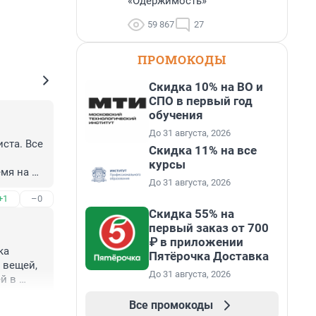
«Одержимость»
59 867
27
ПРОМОКОДЫ
Скидка 10% на ВО и
СПО в первый год
обучения
До 31 августа, 2026
та. Все 
Скидка 11% на все
курсы
мя на 
До 31 августа, 2026
+1
–0
Скидка 55% на
первый заказ от 700
₽ в приложении
а 
Пятёрочка Доставка
вещей, 
До 31 августа, 2026
 в 
Все промокоды
+0
–0