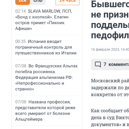
Все
СПБ
24 часа
Бывшего
02:14
SLAVA MARLOW, ЛСП,
не приз
«Бонд с кнопкой». Елагин
поддель
остров примет «Пикник
Афиши»
педофи
00:35
Испания вводит
пограничный контроль для
16 февраля 2023, 14:4
путешественников из Италии
7
коммент
07/08
Во Французских Альпах
погибла россиянка.
Федерация альпинизма РФ:
Московский рай
«Непрофессионально и
задержали по де
странно»
конкретно от эт
07/08
Названа профессия,
представители которой реже
Как сообщает о
всего умирают от болезни
дела в суд Викт
Альцгеймера
документов» и 