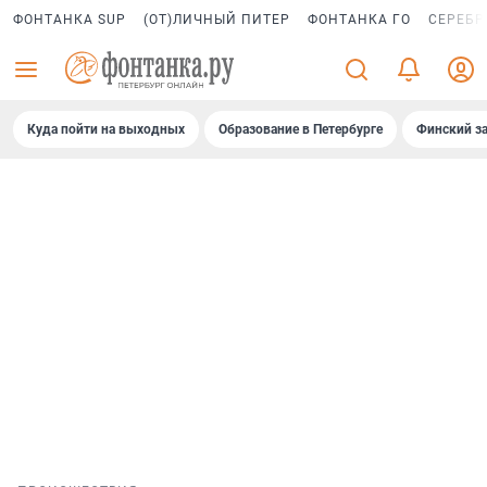
ФОНТАНКА SUP
(ОТ)ЛИЧНЫЙ ПИТЕР
ФОНТАНКА ГО
СЕРЕБР
Куда пойти на выходных
Образование в Петербурге
Финский за