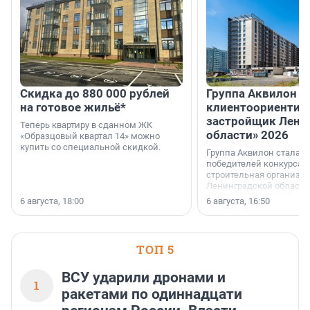
Скидка до 880 000 рублей
Группа Аквилон 
на готовое жильё*
клиентоориентир
застройщик Лени
Теперь квартиру в сданном ЖК
области» 2026
«Образцовый квартал 14» можно
купить со специальной скидкой.
Группа Аквилон стала 
победителей конкурса 
строительная организа
Ленинградской области 
номинации «Самый
6 августа, 18:00
6 августа, 16:50
клиентоориентированн
застройщик Ленинград
области».
ТОП 5
ВСУ ударили дронами и
1
ракетами по одиннадцати