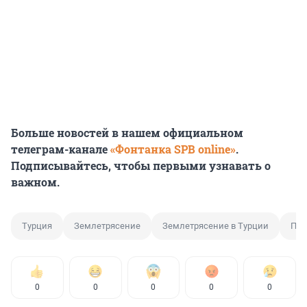
Больше новостей в нашем официальном
телеграм-канале
«Фонтанка SPB online»
.
Подписывайтесь, чтобы первыми узнавать о
важном.
Турция
Землетрясение
Землетрясение в Турции
Пог
0
0
0
0
0