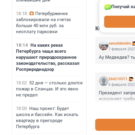
ближайшие дни
Получай на
18:18
Петербурженке
заблокировали на счетах
больше 40 млн руб. за
КОММЕНТАР
неоплату парковки
savushkindim
18:14
На каких реках
7 февраля 2023
Петербурга чаще всего
нарушают природоохранное
Ау Медведев? ты
законодательство, рассказал
Росприроднадзор
266210571
18:02
52 дня — столько длится
6 февраля 2023
пожар в Сланцах. И это явно
Президент запре
не предел
исполняет требо
18:00
Наш проект: Будет
школа и бассейн. Как искать
квартиру в пригороде
Петербурга