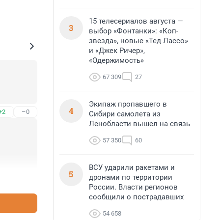
15 телесериалов августа —
3
выбор «Фонтанки»: «Коп-
звезда», новые «Тед Лассо»
и «Джек Ричер»,
«Одержимость»
67 309
27
Экипаж пропавшего в
4
+2
–0
Сибири самолета из
Ленобласти вышел на связь
57 350
60
ВСУ ударили ракетами и
5
дронами по территории
+4
–0
России. Власти регионов
сообщили о пострадавших
54 658