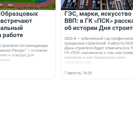
«Образцовых
ГЭС, марки, искусство
 встречают
ВВП: в ГК «ПСК» расск
нальный
об истории Дня строит
а работе
2026-й — юбилейный год профессио
праздника строителей. 9 августа 2026
 строителя топ-менеджеры
День строителя будет отмечаться в 70
минал-Ресурс“ — о планах
ГК «ПСК» напомнили о том, как появ
иях и поводах для
праздник и как поменялась роль
мизма.
строительства.
7 августа, 16:20