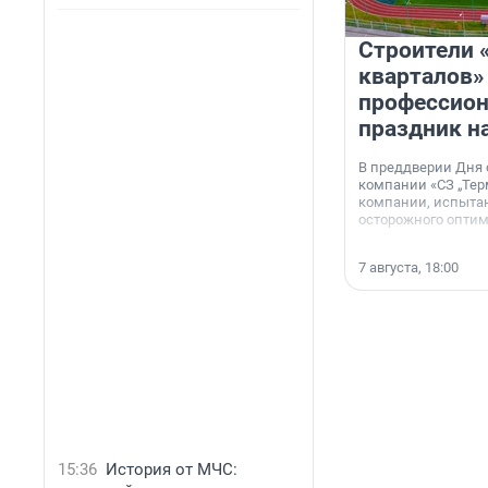
Строители 
кварталов»
профессио
праздник н
В преддверии Дня
компании «СЗ „Тер
компании, испытан
осторожного опти
7 августа, 18:00
15:36
История от МЧС: