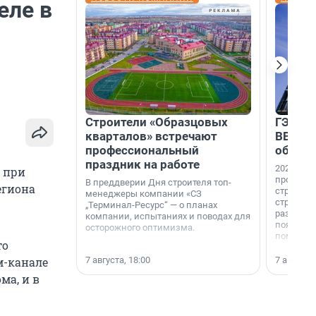
еле в
Строители «Образцовых
ГЭС, м
кварталов» встречают
ВВП: в
профессиональный
об ист
праздник на работе
2026-й —
 при
професси
В преддверии Дня строителя топ-
егиона
строителе
менеджеры компании «СЗ
строителя
„Терминал-Ресурс“ — о планах
раз. В ГК
компании, испытаниях и поводах для
появился
осторожного оптимизма.
поменяла
то
7 августа, 18:00
7 августа,
м-канале
ма, и в