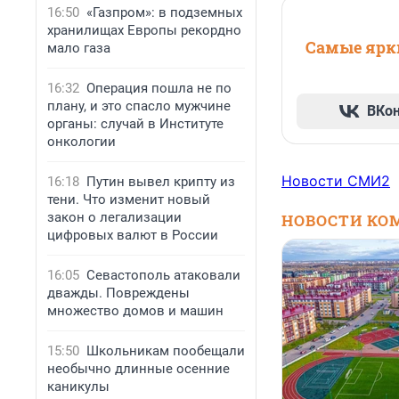
16:50
«Газпром»: в подземных
хранилищах Европы рекордно
Самые ярки
мало газа
16:32
Операция пошла не по
плану, и это спасло мужчине
ВКо
органы: случай в Институте
онкологии
Новости СМИ2
16:18
Путин вывел крипту из
тени. Что изменит новый
закон о легализации
НОВОСТИ КО
цифровых валют в России
16:05
Севастополь атаковали
дважды. Повреждены
множество домов и машин
15:50
Школьникам пообещали
необычно длинные осенние
каникулы