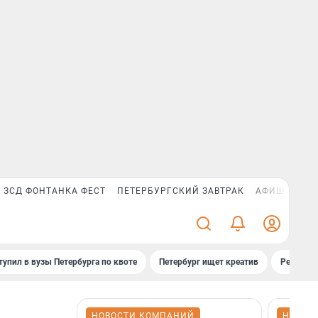
ЗСД ФОНТАНКА ФЕСТ
ПЕТЕРБУРГСКИЙ ЗАВТРАК
АФИША PLUS
тупил в вузы Петербурга по квоте
Петербург ищет креатив
Рейтинги
НОВОСТИ КОМПАНИЙ
НОВОС