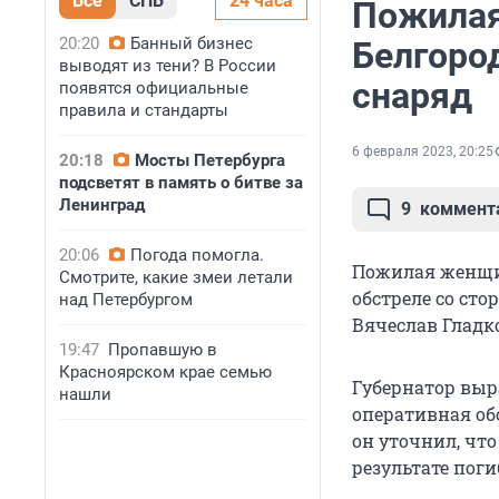
Все
СПБ
24 часа
Пожилая
20:20
Банный бизнес
Белгоро
выводят из тени? В России
снаряд
появятся официальные
правила и стандарты
6 февраля 2023, 20:25
20:18
Мосты Петербурга
подсветят в память о битве за
Ленинград
9
коммент
20:06
Погода помогла.
Пожилая женщин
Смотрите, какие змеи летали
обстреле со сто
над Петербургом
Вячеслав Гладко
19:47
Пропавшую в
Красноярском крае семью
Губернатор выр
нашли
оперативная обс
он уточнил, что
результате пог