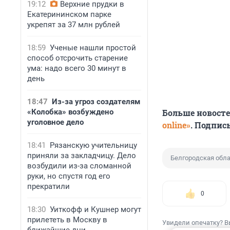
19:12
Верхние прудки в
Екатерининском парке
укрепят за 37 млн рублей
18:59
Ученые нашли простой
способ отсрочить старение
ума: надо всего 30 минут в
день
18:47
Из-за угроз создателям
«Колобка» возбуждено
Больше новост
уголовное дело
online»
. Подпис
18:41
Рязанскую учительницу
приняли за закладчицу. Дело
Белгородская обл
возбудили из-за сломанной
руки, но спустя год его
прекратили
0
18:30
Уиткофф и Кушнер могут
прилететь в Москву в
Увидели опечатку? В