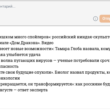
Отп
ишком много спойлеров»: российский ниндзя-скульпт
риале «Дом Дракона». Видео
несет новые возможности»: Тамара Глоба назвала, кому
ака улыбнется удача
 волна пугающих вирусов — ученые потребовали сроч
опасность
те свои будущие опухоли». Биолог назвал продукты, 
онкологии
прекращается, он трансформируется»: как россияне буд
вгусте — ответ эксперта