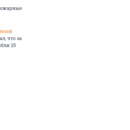
 Пожарные
телей
л, что за
ибли 25