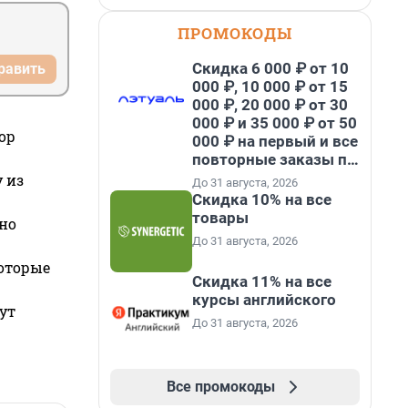
ПРОМОКОДЫ
Скидка 6 000 ₽ от 10
равить
000 ₽, 10 000 ₽ от 15
000 ₽, 20 000 ₽ от 30
000 ₽ и 35 000 ₽ от 50
ор
000 ₽ на первый и все
повторные заказы по
промокоду НАБЕРИ
 из
До 31 августа, 2026
Скидка 10% на все
товары
но
До 31 августа, 2026
которые
Скидка 11% на все
курсы английского
ут
До 31 августа, 2026
Все промокоды