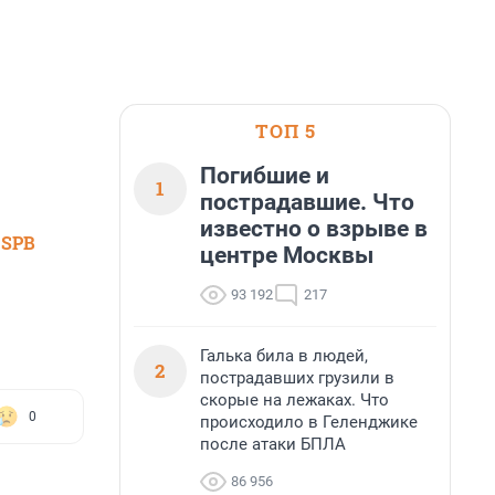
ТОП 5
Погибшие и
1
пострадавшие. Что
известно о взрыве в
 SPB
центре Москвы
93 192
217
Галька била в людей,
2
пострадавших грузили в
скорые на лежаках. Что
0
происходило в Геленджике
после атаки БПЛА
86 956