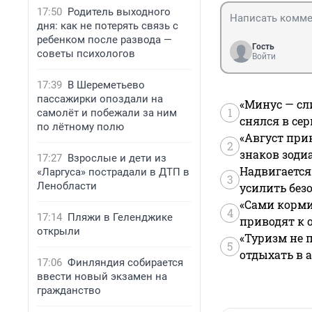
17:50
Родитель выходного
дня: как не потерять связь с
ребенком после развода —
Гость
советы психологов
Войти
17:39
В Шереметьево
пассажирки опоздали на
«Минус — сл
1
самолёт и побежали за ним
снялся в се
по лётному полю
«Август при
2
знаков зоди
17:27
Взрослые и дети из
Надвигается
«Ларгуса» пострадали в ДТП в
3
Ленобласти
усилить без
«Сами корми
4
17:14
Пляжи в Геленджике
приводят к 
открыли
«Туризм не 
5
отдыхать в а
17:06
Финляндия собирается
ввести новый экзамен на
гражданство