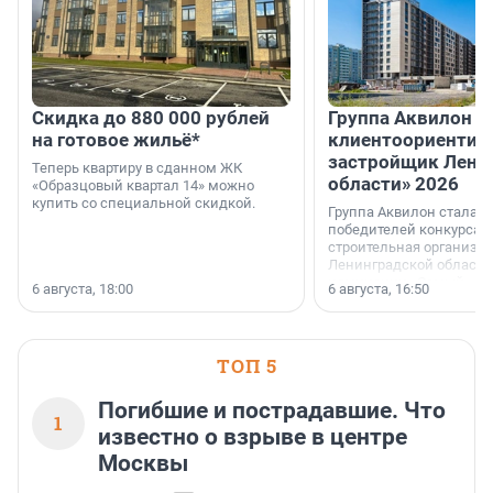
Скидка до 880 000 рублей
Группа Аквилон 
на готовое жильё*
клиентоориентир
застройщик Лени
Теперь квартиру в сданном ЖК
области» 2026
«Образцовый квартал 14» можно
купить со специальной скидкой.
Группа Аквилон стала 
победителей конкурса 
строительная организа
Ленинградской области 
номинации «Самый
6 августа, 18:00
6 августа, 16:50
клиентоориентированн
застройщик Ленинград
области».
ТОП 5
Погибшие и пострадавшие. Что
1
известно о взрыве в центре
Москвы