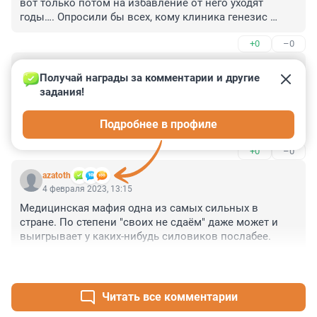
вот только потом на избавление от него уходят 
годы…. Опросили бы всех, кому клиника генезис 
помогла: тем, от кого отказались другие 
+0
–0
специалисты, тем, у кого были проблемы с 
зачатием…. Сама была в клинике на скрининге во 
Гость
время второй беременности - очень внимательный 
5 февраля 2023, 00:05
Получай награды за комментарии и другие 
персонал и профессиональный
задания!
М-да.. Поисписались. Уважаю только военных 
корреспондентом и политических обозревателей.

Подробнее в профиле
А мидикам пора нормальный профсоюз создавать с 
сильной адвакатурой.
+0
–0
azatoth
4 февраля 2023, 13:15
Медицинская мафия одна из самых сильных в 
стране. По степени "своих не сдаём" даже может и 
выигрывает у каких-нибудь силовиков послабее.
+2
–0
Читать все комментарии