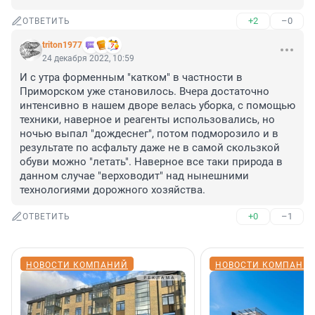
+2
–0
ОТВЕТИТЬ
triton1977
24 декабря 2022, 10:59
И с утра форменным "катком" в частности в 
Приморском уже становилось. Вчера достаточно 
интенсивно в нашем дворе велась уборка, с помощью 
техники, наверное и реагенты использовались, но 
ночью выпал "дождеснег", потом подморозило и в 
результате по асфальту даже не в самой скользкой 
обуви можно "летать". Наверное все таки природа в 
данном случае "верховодит" над нынешними 
технологиями дорожного хозяйства.
+0
–1
ОТВЕТИТЬ
НОВОСТИ КОМПАНИЙ
НОВОСТИ КОМПАНИ