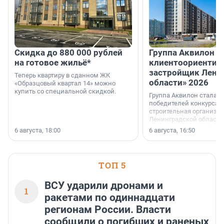
Скидка до 880 000 рублей
Группа Аквилон 
на готовое жильё*
клиентоориентир
застройщик Лени
Теперь квартиру в сданном ЖК
области» 2026
«Образцовый квартал 14» можно
купить со специальной скидкой.
Группа Аквилон стала 
победителей конкурса 
строительная организа
Ленинградской области 
номинации «Самый
6 августа, 18:00
6 августа, 16:50
клиентоориентированн
застройщик Ленинград
области».
ТОП 5
ВСУ ударили дронами и
1
ракетами по одиннадцати
регионам России. Власти
сообщили о погибших и раненых