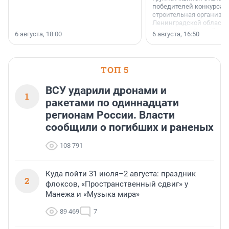
победителей конкурса 
строительная организа
Ленинградской области 
номинации «Самый
6 августа, 18:00
6 августа, 16:50
клиентоориентированн
застройщик Ленинград
области».
ТОП 5
ВСУ ударили дронами и
1
ракетами по одиннадцати
регионам России. Власти
сообщили о погибших и раненых
108 791
Куда пойти 31 июля–2 августа: праздник
2
флоксов, «Пространственный сдвиг» у
Манежа и «Музыка мира»
89 469
7