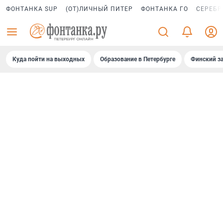
ФОНТАНКА SUP
(ОТ)ЛИЧНЫЙ ПИТЕР
ФОНТАНКА ГО
СЕРЕБР
Куда пойти на выходных
Образование в Петербурге
Финский за