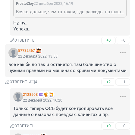
ProstoZloy
22 декабря 2022, 16:19
Всяко дальше, чем та такси, где расходы на шашечки будут вычитаться из зарплаты водителя.
Ну, ну..

Успеха..
+0
–0
ОТВЕТИТЬ
57732467
22 декабря 2022, 13:58
все как было так и останется. там большинство с 
чужими правами на машинах с кривыми документами
+2
–1
ОТВЕТИТЬ
4
212850Е
22 декабря 2022, 16:20
Только теперь ФСБ будет контролировать все 
данные о вызовах, поездках, клиентах и пр.
+0
–0
ОТВЕТИТЬ