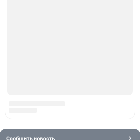
© 2000-2026 Фонтанка.Ру
Свидетельство Роскомнадзора ЭЛ № ФС 77-66333 от 14.07.2016
© ООО «Интернет Технологии»