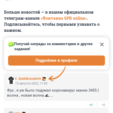
Больше новостей — в нашем официальном
телеграм-канале
«Фонтанка SPB online»
.
Подписывайтесь, чтобы первыми узнавать о
важном.
Получай награды за комментарии и другие 
задания!
0
0
0
0
0
Подробнее в профиле
КОММЕНТАРИИ
11
E .SladkiBubalehhh
13 августа 2022, 11:50
Фух , я уж было подумал коронавирус манки 3455 ( 
волна , новая волна 🌊…..
+0
–0