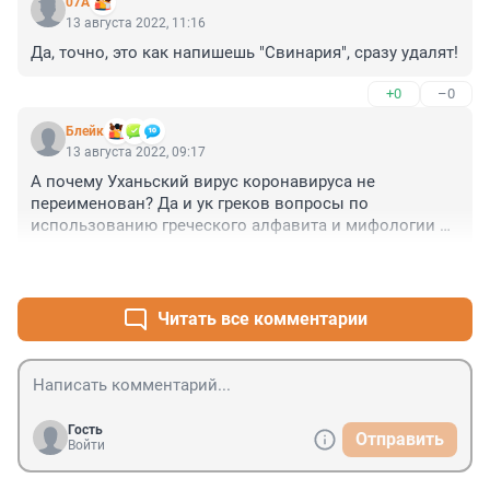
07A
13 августа 2022, 11:16
Да, точно, это как напишешь "Свинария", сразу удалят!
+0
–0
Блейк
13 августа 2022, 09:17
А почему Уханьский вирус коронавируса не 
переименован? Да и ук греков вопросы по 
использованию греческого алфавита и мифологии 
претензии есть. Оказывается это самая главная 
+0
–1
проблема в вирусе. Если его переименовать, чтобы 
никого не обидеть, он уже и не такой страшный. 
Идиотизм на марше. Испанцы, вперёд, а то мы до сих 
Читать все комментарии
пор думаем, что это Испания всех в 1918-м году 
заразила своим гриппом, а не американцы, которые 
это сделали.
Гость
Отправить
Войти