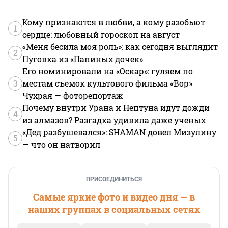
Кому признаются в любви, а кому разобьют
1
сердце: любовный гороскоп на август
«Меня бесила моя роль»: как сегодня выглядит
2
Пуговка из «Папиных дочек»
Его номинировали на «Оскар»: гуляем по
3
местам съемок культового фильма «Вор»
Чухрая — фоторепортаж
Почему внутри Урана и Нептуна идут дожди
4
из алмазов? Разгадка удивила даже ученых
«Дед разбушевался»: SHAMAN довел Мизулину
5
— что он натворил
ПРИСОЕДИНИТЬСЯ
Самые яркие фото и видео дня — в
наших группах в социальных сетях