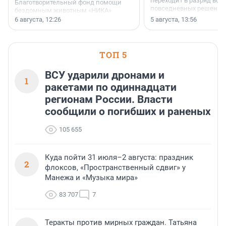
переходит в разряд вос
Благотворительный фонд помощи
повседневных решений
бездомным животным «НИКА»
заключили соглашение о
6 августа, 12:26
5 августа, 13:56
стратегическом сотрудничестве.
ТОП 5
ВСУ ударили дронами и
1
ракетами по одиннадцати
регионам России. Власти
сообщили о погибших и раненых
105 655
Куда пойти 31 июля–2 августа: праздник
2
флоксов, «Пространственный сдвиг» у
Манежа и «Музыка мира»
83 707
7
Теракты против мирных граждан. Татьяна