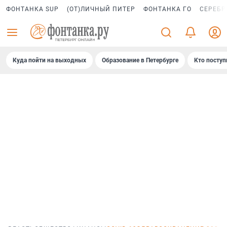
ФОНТАНКА SUP
(ОТ)ЛИЧНЫЙ ПИТЕР
ФОНТАНКА ГО
СЕРЕБР
Куда пойти на выходных
Образование в Петербурге
Кто поступ