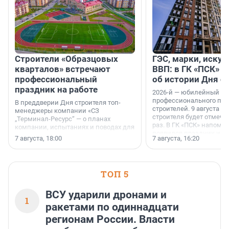
Строители «Образцовых
ГЭС, марки, искус
кварталов» встречают
ВВП: в ГК «ПСК» р
профессиональный
об истории Дня с
праздник на работе
2026-й — юбилейный го
профессионального пр
В преддверии Дня строителя топ-
строителей. 9 августа 2
менеджеры компании «СЗ
строителя будет отмечат
„Терминал-Ресурс“ — о планах
раз. В ГК «ПСК» напомни
компании, испытаниях и поводах для
появился праздник и к
осторожного оптимизма.
7 августа, 18:00
7 августа, 16:20
поменялась роль строит
ТОП 5
ВСУ ударили дронами и
1
ракетами по одиннадцати
регионам России. Власти