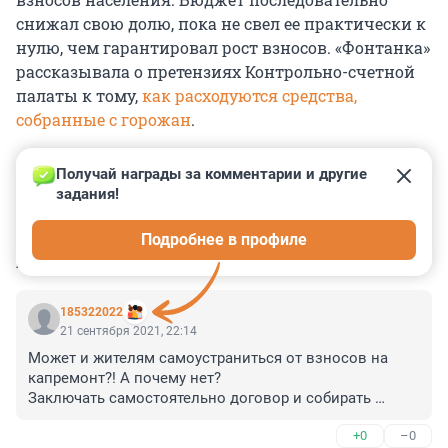
снижал свою долю, пока не свел ее практически к
нулю, чем гарантировал рост взносов. «Фонтанка»
рассказывала о претензиях Контрольно-счетной
палаты к тому,
как расходуются средства,
собранные с горожан
.
Получай награды за комментарии и другие 
задания!
0
0
0
0
0
Подробнее в профиле
КОММЕНТАРИИ
10
185322022
21 сентября 2021, 22:14
Может и жителям самоустраниться от взносов на 
капремонт?! А почему нет?

Заключать самостоятельно договор и собирать 
средства на ремонт своего дома! А Смольный пусть 
+0
–0
отдыхает.