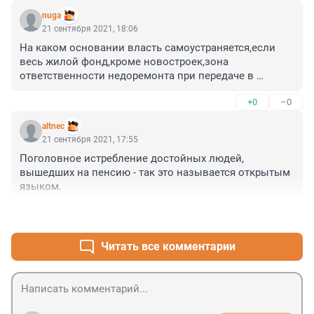
nuga
21 сентября 2021, 18:06
На каком основании власть самоустраняется,если 
весь жилой фонд,кроме новостроек,зона 
ответственности недоремонта при передаче в 
приватизацию 93 года? Скинули неремонтированное 
+0
–0
ЖКХ на плечи собственников,подняли 
тарифы,показалось мало,ввели ещё взносы на 
altnec
капремонт и в кусты через 10 лет.Кидок.
21 сентября 2021, 17:55
Поголовное истребление достойных людей, 
вышедших на пенсию - так это называется открытым 
языком.
+0
–0
Читать все комментарии