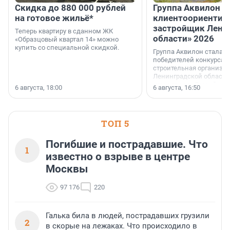
Скидка до 880 000 рублей
Группа Аквилон 
на готовое жильё*
клиентоориентир
застройщик Лени
Теперь квартиру в сданном ЖК
области» 2026
«Образцовый квартал 14» можно
купить со специальной скидкой.
Группа Аквилон стала 
победителей конкурса 
строительная организа
Ленинградской области 
номинации «Самый
6 августа, 18:00
6 августа, 16:50
клиентоориентированн
застройщик Ленинград
области».
ТОП 5
Погибшие и пострадавшие. Что
1
известно о взрыве в центре
Москвы
97 176
220
Галька била в людей, пострадавших грузили
2
в скорые на лежаках. Что происходило в