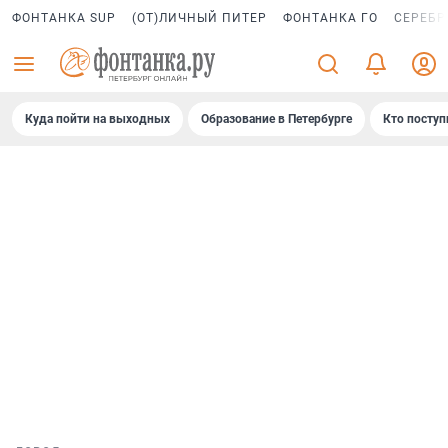
ФОНТАНКА SUP
(ОТ)ЛИЧНЫЙ ПИТЕР
ФОНТАНКА ГО
СЕРЕБР
Куда пойти на выходных
Образование в Петербурге
Кто поступ