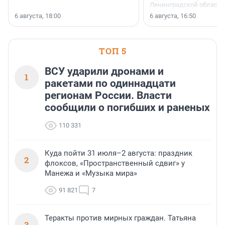
Ленинградской области 
номинации «Самый
6 августа, 18:00
6 августа, 16:50
клиентоориентированн
застройщик Ленинград
области».
ТОП 5
ВСУ ударили дронами и
1
ракетами по одиннадцати
регионам России. Власти
сообщили о погибших и раненых
110 331
Куда пойти 31 июля–2 августа: праздник
2
флоксов, «Пространственный сдвиг» у
Манежа и «Музыка мира»
91 821
7
Теракты против мирных граждан. Татьяна
3