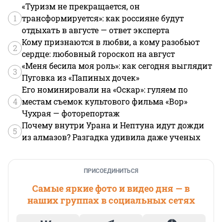
«Туризм не прекращается, он
1
трансформируется»: как россияне будут
отдыхать в августе — ответ эксперта
Кому признаются в любви, а кому разобьют
2
сердце: любовный гороскоп на август
«Меня бесила моя роль»: как сегодня выглядит
3
Пуговка из «Папиных дочек»
Его номинировали на «Оскар»: гуляем по
4
местам съемок культового фильма «Вор»
Чухрая — фоторепортаж
Почему внутри Урана и Нептуна идут дожди
5
из алмазов? Разгадка удивила даже ученых
ПРИСОЕДИНИТЬСЯ
Самые яркие фото и видео дня — в
наших группах в социальных сетях