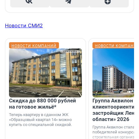
Новости СМИ2
НОВОСТИ КОМПАНИЙ
НОВОСТИ КОМПАНИ
Скидка до 880 000 рублей
Группа Аквилон 
на готовое жильё*
клиентоориентир
застройщик Лени
Теперь квартиру в сданном ЖК
области» 2026
«Образцовый квартал 14» можно
купить со специальной скидкой.
Группа Аквилон стала 
победителей конкурса 
строительная организа