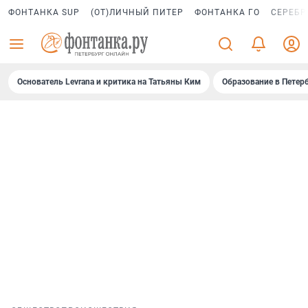
ФОНТАНКА SUP
(ОТ)ЛИЧНЫЙ ПИТЕР
ФОНТАНКА ГО
СЕРЕБР
Основатель Levrana и критика на Татьяны Ким
Образование в Петер