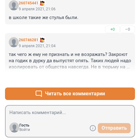
260745441
9 апреля 2021, 21:06
в школе такие же стулья были.
+0
–0
260746281
9 апреля 2021, 21:04
так чего ж ему не признать и не возражать? Закроют 
на годик в дурку да выпустят опять. Таких людей надо 
изолировать от общества навсегда. Не в тюрьму на 
пожизненное с лютыми условиями, а в больничку 
+0
–0
закрытого типа до конца жизни. Ментальные 
заболевания к сожалению не лечатся
Читать все комментарии
Гость
Отправить
Войти