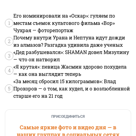
Его номинировали на «Оскар»: гуляем по
1
местам съемок культового фильма «Вор»
Чухрая — фоторепортаж
Почему внутри Урана и Нептуна идут дожди
2
из алмазов? Разгадка удивила даже ученых
«Дед разбушевался»: SHAMAN довел Мизулину
3
— что он натворил
«Я крутая»: певица Жасмин здорово похудела
4
— как она выглядит теперь
«За месяц сбросил 15 килограммов»: Влад
5
Прохоров — о том, как худел, и о возлюбленной
старше его на 21 год
ПРИСОЕДИНИТЬСЯ
Самые яркие фото и видео дня — в
наших группах в социальных сетях