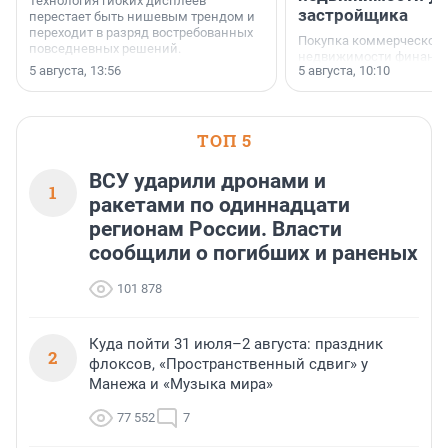
Технология гибких дисплеев
застройщика
перестает быть нишевым трендом и
переходит в разряд востребованных
Покупка коммерческой
повседневных решений.
недвижимости финанс
5 августа, 13:56
5 августа, 10:10
инструмент, доступный
предпринимателей. Буд
офис, склад, торговое 
или готовый арендный 
ТОП 5
успех сделки зависит о
выбора объекта и грамо
финансирования.
ВСУ ударили дронами и
1
ракетами по одиннадцати
регионам России. Власти
сообщили о погибших и раненых
101 878
Куда пойти 31 июля–2 августа: праздник
2
флоксов, «Пространственный сдвиг» у
Манежа и «Музыка мира»
77 552
7