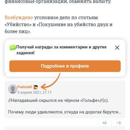
финансовые организации, обменять валюту.
Возбуждено
уголовное дело по статьям
«Убийство» и «Покушение на убийство двух и
более лиц».
Получай награды за комментарии и другие 
задания!
0
0
0
0
0
Подробнее в профиле
КОММЕНТАРИИ
9
Pastulat0
9 апреля 2021, 21:17
//Нападавший скрылся на чёрном «Гольфе»//(с).

Почему люди удивляются, откуда на дорогах берутся 
дЭбили?
+0
–0