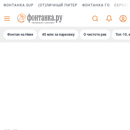
ФОНТАНКА SUP
(ОТ)ЛИЧНЫЙ ПИТЕР
ФОНТАНКА ГО
СЕРЕБР
Фонтан на Неве
40 млн за парковку
О чистоте рек
Топ-10, 