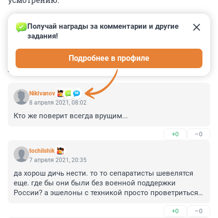
Получай награды за комментарии и другие 
задания!
0
0
0
0
0
Подробнее в профиле
КОММЕНТАРИИ
6
NikIvanov
8 апреля 2021, 08:02
Кто же поверит всегда врущим...
+0
–0
tochilshik
7 апреля 2021, 20:35
да хорош дичь нести. то то сепаратисты шевелятся 
еще. где бы они были без военной поддержки 
России? а эшелоны с техникой просто проветриться 
поехали к границе?
+0
–0