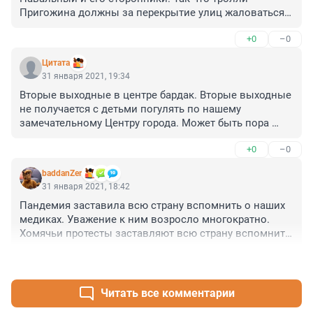
Пригожина должны за перекрытие улиц жаловаться 
на Беглова. 

+0
–0
Но мозгов у них нет и они гавкают так как сказал 
хозяин.

Цитата
А по факту - меня задержали у ТЮЗ - то есть никакого 
31 января 2021, 19:34
нарушения я не совершил. Невский перекрыли менты 
Вторые выходные в центре бардак. Вторые выходные 
просто потому что могут. И срать им на права всех 
не получается с детьми погулять по нашему 
граждан - и на сторонников Навального,и на 
замечательному Центру города. Может быть пора 
сторонников Путина и на аполитичных - перекрыли 
прекратить эти хождения по мукам и упаковать 
просто потому что могут
+0
–0
неприкаянных борцов ща права иноагента?
baddanZer
31 января 2021, 18:42
Пандемия заставила всю страну вспомнить о наших 
медиках. Уважение к ним возросло многократно.

Хомячьи протесты заставляют всю страну вспомнить 
о наших полицейских, о силовиках. Уважение к ним и 
+0
–0
их поддержка в народе тоже растут.

Жизнь расставляет всё по местам.
Читать все комментарии