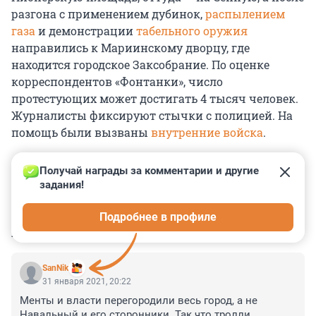
разгона с применением дубинок,
распылением
газа
и демонстрации
табельного оружия
направились к Мариинскому дворцу, где
находится городское Заксобрание. По оценке
корреспондентов «Фонтанки», число
протестующих может достигать 4 тысяч человек.
Журналисты фиксируют стычки с полицией. На
помощь были вызваны
внутренние войска
.
Получай награды за комментарии и другие 
задания!
0
0
0
0
0
Подробнее в профиле
КОММЕНТАРИИ
44
SanNik
31 января 2021, 20:22
Менты и власти перегородили весь город, а не 
Навальный и его сторонники. Так что тролли 