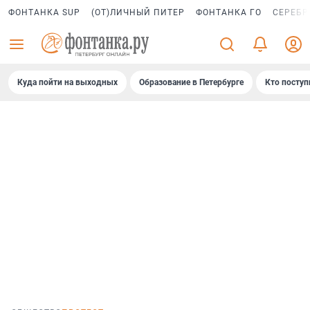
ФОНТАНКА SUP
(ОТ)ЛИЧНЫЙ ПИТЕР
ФОНТАНКА ГО
СЕРЕБР
Куда пойти на выходных
Образование в Петербурге
Кто поступ