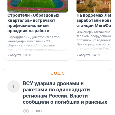
Строители «Образцовых
На водоёмах Лен
кварталов» встречают
заработали новы
профессиональный
станции МегаФон
праздник на работе
Инженеры МегаФона ус
телеком-оборудование 
В преддверии Дня строителя топ-
популярных водоёмах
менеджеры компании «СЗ
Ленинградской области
„Терминал-Ресурс“ — о планах
станции вблизи Лембол
компании, испытаниях и поводах для
Раздолинского озёр, а 
осторожного оптимизма.
7 августа, 18:00
7 августа, 14:59
недалеко от Большого Т
водопада.
ТОП 5
ВСУ ударили дронами и
1
ракетами по одиннадцати
регионам России. Власти
сообщили о погибших и раненых
113 080