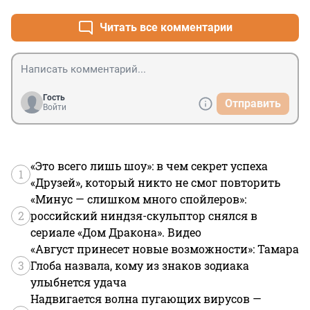
архива находилась штаб-квартира гестапо в южной 
Норвегии. Сюда привозили арестованных, здесь 
Читать все комментарии
были оборудованы пыточные камеры, отсюда люди 
отправлялись в концлагеря и на расстрел. Сейчас в 
подвале здания, где были расположены карцеры и 
где пытали заключённых, открыт музей, 
рассказывающий о том, что происходило в годы 
Гость
Отправить
войны в здании государственного архива

Войти
Источник: https://fishki.net/22031-pytki-gestapo-26-
foto.html © Fishki.net
«Это всего лишь шоу»: в чем секрет успеха
1
«Друзей», который никто не смог повторить
«Минус — слишком много спойлеров»:
2
российский ниндзя-скульптор снялся в
сериале «Дом Дракона». Видео
«Август принесет новые возможности»: Тамара
3
Глоба назвала, кому из знаков зодиака
улыбнется удача
Надвигается волна пугающих вирусов —