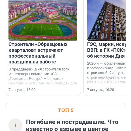
Строители «Образцовых
ГЭС, марки, искус
кварталов» встречают
ВВП: в ГК «ПСК» р
профессиональный
об истории Дня с
праздник на работе
2026-й — юбилейный го
профессионального пр
В преддверии Дня строителя топ-
строителей. 9 августа 2
менеджеры компании «СЗ
строителя будет отмечат
„Терминал-Ресурс“ — о планах
раз. В ГК «ПСК» напомни
компании, испытаниях и поводах для
появился праздник и к
осторожного оптимизма.
7 августа, 18:00
7 августа, 16:20
поменялась роль строит
ТОП 5
Погибшие и пострадавшие. Что
1
известно о взрыве в центре