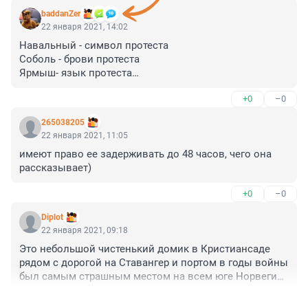
baddanZer
22 января 2021, 14:02
Навальный - символ протеста

Соболь - брови протеста

Ярмыш- язык протеста

Албуров - щёки протеста

+0
–0
Лось - рога протеста

Водонаева - анальная пробка протеста

265038205
Кого забыл?
22 января 2021, 11:05
имеют право ее задерживать до 48 часов, чего она 
рассказывает)
+0
–0
Diplot
22 января 2021, 09:18
Это небольшой чистенький домик в Кристиансаде 
рядом с дорогой на Ставангер и портом в годы войны 
был самым страшным местом на всем юге Норвегии. 
«Skrekkens hus» — «Дом ужаса» — так называли его в 
+0
–0
городе. С января 1942 года в здании городского 