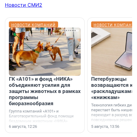
Новости СМИ2
НОВОСТИ КОМПАНИЙ
НОВОСТИ КОМПАНИ
ГК «А101» и фонд «НИКА»
Петербуржцы
объединяют усилия для
возвращаются к
защиты животных в рамках
«раскладушкам» 
программы
«книжкам»
биоразнообразия
Технология гибких дисп
перестает быть нишевы
Группа компаний «А101» и
переходит в разряд вос
Благотворительный фонд помощи
повседневных решений
бездомным животным «НИКА»
заключили соглашение о
6 августа, 12:26
5 августа, 13:56
стратегическом сотрудничестве.