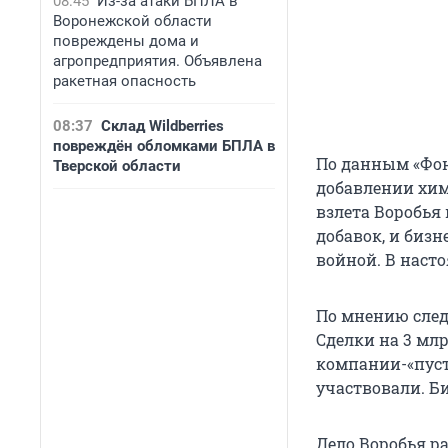
08:45
Из-за атаки БПЛА в
Воронежской области
повреждены дома и
агропредприятия. Объявлена
ракетная опасность
08:37
Склад Wildberries
повреждён обломками БПЛА в
По данным «Фон
Тверской области
добавлении хим
взлета Воробья
добавок, и биз
войной. В насто
По мнению след
Сделки на 3 млр
компании-«пуст
участвовали. Б
Дело Воробья ра