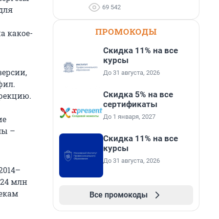
69 542
для
ПРОМОКОДЫ
а какое-
Скидка 11% на все
курсы
версии,
До 31 августа, 2026
фил.
Скидка 5% на все
рекцию.
сертификаты
До 1 января, 2027
ие
мы –
Скидка 11% на все
курсы
До 31 августа, 2026
2014–
524 млн
екам
Все промокоды