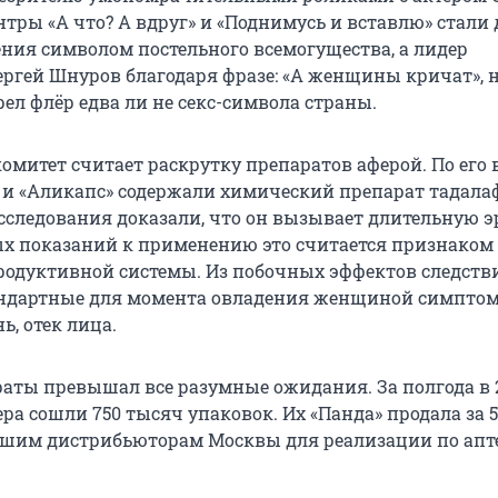
ры «А что? А вдруг» и «Поднимусь и вставлю» стали 
ения символом постельного всемогущества, а лидер
ергей Шнуров благодаря фразе: «А женщины кричат», н
ел флёр едва ли не секс-символа страны.
омитет считает раскрутку препаратов аферой. По его 
» и «Аликапс» содержали химический препарат тадала
следования доказали, что он вызывает длительную э
ых показаний к применению это считается признаком
одуктивной системы. Из побочных эффектов следств
андартные для момента овладения женщиной симпто
ь, отек лица.
раты превышал все разумные ожидания. За полгода в 
ера сошли 750 тысяч упаковок. Их «Панда» продала за 
йшим дистрибьюторам Москвы для реализации по апт