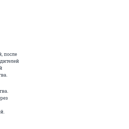
, после
одителей
й
ва.
тва.
ерез
й.