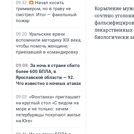
09:32
Начал косить
Кормление мужс
триммером, но в траву не
смотрел. Итог — факельный
сочтено уголовн
пожар
фальсифициров
лекарственных 
09:20
Уральские врачи
биологически ак
вспомнили методику XIX века,
чтобы помочь женщине,
приехавшей в командировку
09:08
За ночь в стране сбито
более 600 БПЛА, в
Ярославской области — 92.
Что известно о ночных атаках
09:03
«Фонтанка» приглашает
на круглый стол «С видом на
море и не только: зачем
петербуржцы покупают жилье
на Юге»