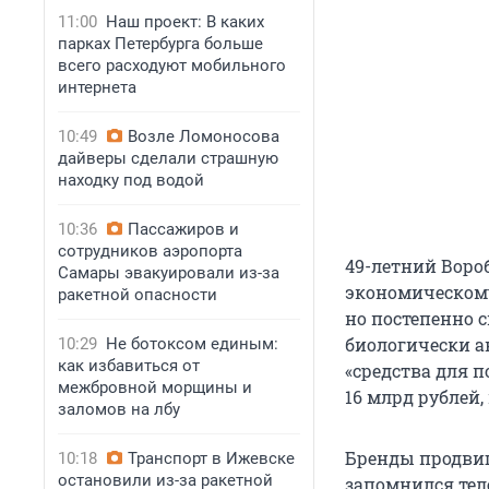
11:00
Наш проект: В каких
парках Петербурга больше
всего расходуют мобильного
интернета
10:49
Возле Ломоносова
дайверы сделали страшную
находку под водой
10:36
Пассажиров и
сотрудников аэропорта
49-летний Воро
Самары эвакуировали из-за
экономическому
ракетной опасности
но постепенно 
биологически а
10:29
Не ботоксом единым:
как избавиться от
«средства для 
межбровной морщины и
16 млрд рублей
заломов на лбу
Бренды продвига
10:18
Транспорт в Ижевске
остановили из-за ракетной
запомнился тел