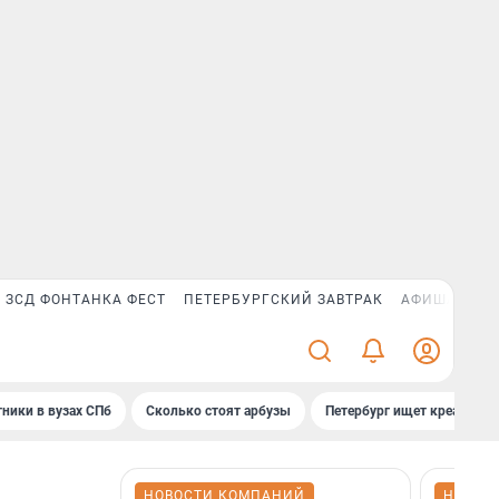
ЗСД ФОНТАНКА ФЕСТ
ПЕТЕРБУРГСКИЙ ЗАВТРАК
АФИША PLUS
ники в вузах СПб
Сколько стоят арбузы
Петербург ищет креатив
НОВОСТИ КОМПАНИЙ
НОВОС