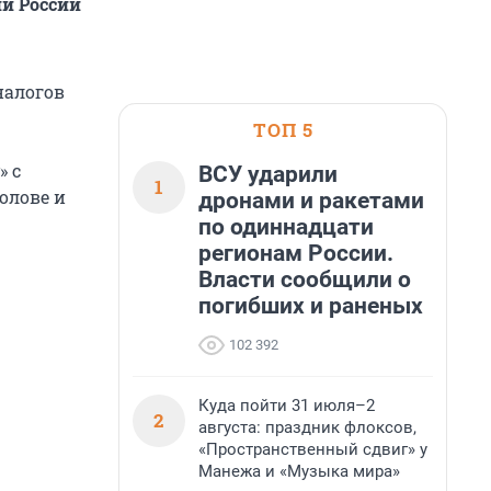
ии России
налогов
ТОП 5
» с
ВСУ ударили
1
олове и
дронами и ракетами
по одиннадцати
регионам России.
Власти сообщили о
погибших и раненых
102 392
Куда пойти 31 июля–2
2
августа: праздник флоксов,
«Пространственный сдвиг» у
Манежа и «Музыка мира»