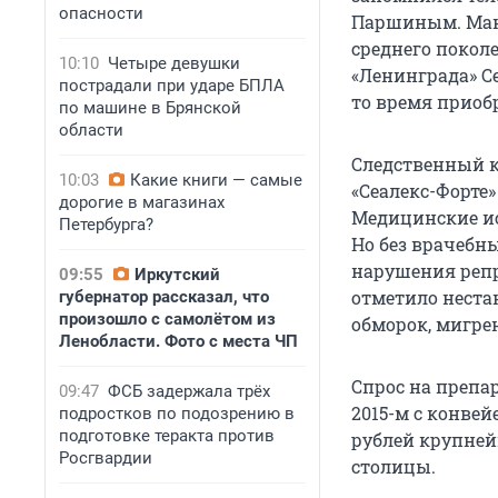
опасности
Паршиным. Мант
среднего покол
10:10
Четыре девушки
«Ленинграда» С
пострадали при ударе БПЛА
то время приобр
по машине в Брянской
области
Следственный к
10:03
Какие книги — самые
«Сеалекс-Форте
дорогие в магазинах
Медицинские ис
Петербурга?
Но без врачебн
нарушения репр
09:55
Иркутский
отметило нест
губернатор рассказал, что
произошло с самолётом из
обморок, мигрен
Ленобласти. Фото с места ЧП
Спрос на препа
09:47
ФСБ задержала трёх
2015-м с конвей
подростков по подозрению в
подготовке теракта против
рублей крупне
Росгвардии
столицы.