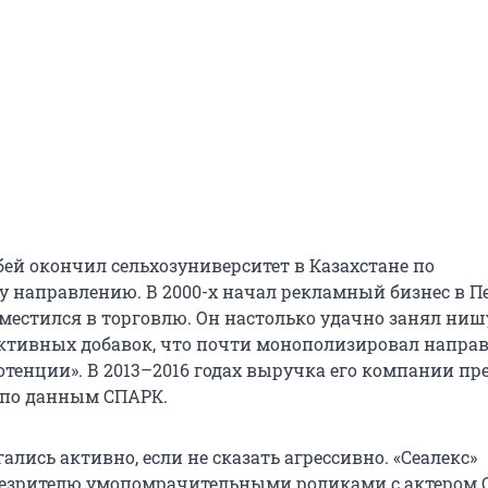
бей окончил сельхозуниверситет в Казахстане по
 направлению. В 2000-х начал рекламный бизнес в Пе
сместился в торговлю. Он настолько удачно занял ниш
ктивных добавок, что почти монополизировал напра
потенции». В 2013–2016 годах выручка его компании п
, по данным СПАРК.
лись активно, если не сказать агрессивно. «Сеалекс»
езрителю умопомрачительными роликами с актером 