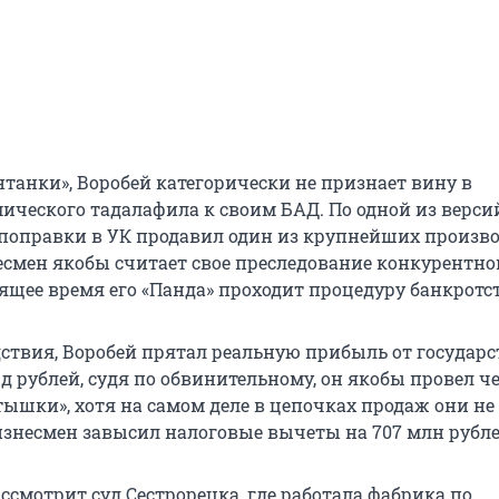
танки», Воробей категорически не признает вину в
ического тадалафила к своим БАД. По одной из версий
 поправки в УК продавил один из крупнейших произв
несмен якобы считает свое преследование конкурентно
ящее время его «Панда» проходит процедуру банкротст
ствия, Воробей прятал реальную прибыль от государс
д рублей, судя по обвинительному, он якобы провел ч
ышки», хотя на самом деле в цепочках продаж они не
изнесмен завысил налоговые вычеты на 707 млн рубле
ссмотрит суд Сестрорецка, где работала фабрика по