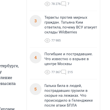
78 276
7
Теракты против мирных
3
граждан. Татьяна Ким
ответила, почему ВСУ атакует
склады Wildberries
77 985
Погибшие и пострадавшие.
4
Что известно о взрыве в
центре Москвы
тербурге,
у
77 367
215
вление
ревысила
Галька била в людей,
5
пострадавших грузили в
скорые на лежаках. Что
происходило в Геленджике
после атаки БПЛА
Сергеем