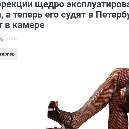
эрекции щедро эксплуатиров
 а теперь его судят в Петерб
т в камере
26 312
тариев