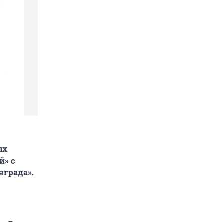
ых
й» с
нграда».