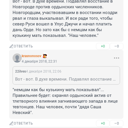
Вот - вот. В духе времени. Подавлял восстание в 
Новгороде против ордынских численников. 
Новгородцам, участвовавшим в восстании ноздри 
рвал и глаза выкалывал. И все ради того, чтобы 
север Руси вошел в Улус Джучи и начал платить 
дань Орде. Но зато как бы с немцам как бы 
кузькину мать показывал. "Наш человек."
+0
–0
ОТВЕТИТЬ
krasnonosov
4 декабря 2018, 22:31
22ilves
4 декабря 2018, 22:06
Вот - вот. В духе времени. Подавлял восстание в Новгороде против ордынских численников. Новгородцам, участвовавшим в восстании ноздри рвал и глаза выкалывал. И все ради того, чтобы север Руси вошел в Улус Джучи и начал платить дань Орде. Но зато как бы с немцам как бы кузькину мать показывал. "Наш человек."
"немцам как бы кузькину мать показывал"... 
Правильнее будет: охранял ордынский актив от 
тлетворного влияния загнивающего запада в лице 
тевтонцев. Наш человек, почти "дядя Саша 
Невский".
+0
–0
ОТВЕТИТЬ