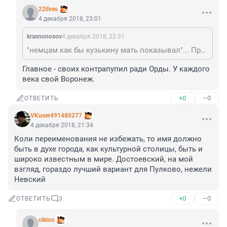
22ilves
4 декабря 2018, 23:01
krasnonosov
4 декабря 2018, 22:31
"немцам как бы кузькину мать показывал"... Правильнее будет: охранял ордынский актив от тлетворного влияния загнивающего запада в лице тевтонцев. Наш человек, почти "дядя Саша Невский".
Главное - своих контрапупил ради Орды. У каждого 
века свой Воронеж.
+0
–0
ОТВЕТИТЬ
VKuser491480277
4 декабря 2018, 21:34
Коли переименования не избежать, то имя должно 
быть в духе города, как культурной столицы, быть и 
широко известным в мире. Достоевский, на мой 
взгляд, гораздо лучший вариант для Пулково, нежели 
Невский
+0
–0
ОТВЕТИТЬ
3
ciklon