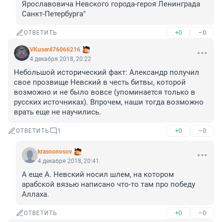
Ярославовича Невского города-героя Ленинграда 
Санкт-Петербурга"
+0
–0
ОТВЕТИТЬ
VKuser476066216
4 декабря 2018, 20:22
Небольшой исторический факт: Александр получил 
свое прозвище Невский в честь битвы, которой 
возможно и не было вовсе (упоминается только в 
русских источниках). Впрочем, наши тогда возможно 
врать еще не научились.
+0
–0
ОТВЕТИТЬ
1
krasnonosov
4 декабря 2018, 20:41
А еще А. Невский носил шлем, на котором 
арабской вязью написано что-то там про победу 
Аллаха.
+0
–0
ОТВЕТИТЬ