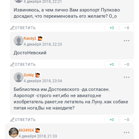
4 декабря 2018, 22:21
Извиняюсь, а чем лично Вам аэропорт Пулково 
досадил, что переименовать его желаете? О_о
+0
–0
ОТВЕТИТЬ
Randy2
4 декабря 2018, 22:23
ДостоНевский
+0
–0
ОТВЕТИТЬ
Zorkiy
4 декабря 2018, 23:04
Библиотека им.Достоевского -да.согласен.

Аэропорт -строго нет,ибо не авиатор,не 
изобретатель ракет,не летатель на Луну..как собаке 
пятая нога,Вы не находите?
+0
–0
ОТВЕТИТЬ
8634924
4 декабря 2018, 21:33