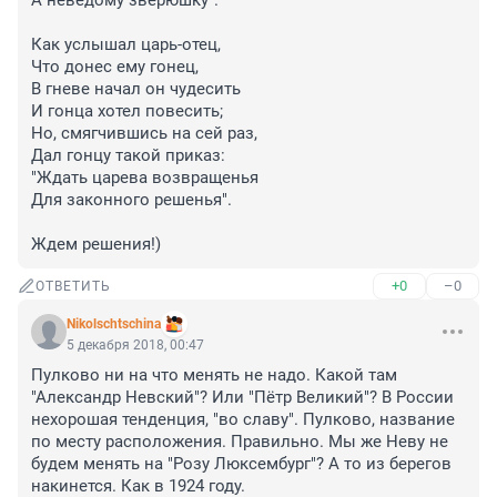
А неведому зверюшку".

Как услышал царь-отец,

Что донес ему гонец,

В гневе начал он чудесить

И гонца хотел повесить;

Но, смягчившись на сей раз,

Дал гонцу такой приказ:

"Ждать царева возвращенья

Для законного решенья".

Ждем решения!)
+0
–0
ОТВЕТИТЬ
Nikolschtschina
5 декабря 2018, 00:47
Пулково ни на что менять не надо. Какой там 
"Александр Невский"? Или "Пётр Великий"? В России 
нехорошая тенденция, "во славу". Пулково, название 
по месту расположения. Правильно. Мы же Неву не 
будем менять на "Розу Люксембург"? А то из берегов 
накинется. Как в 1924 году.