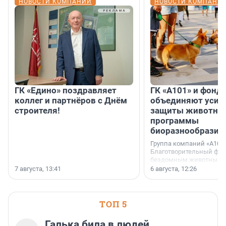
НОВОСТИ КОМПАНИЙ
НОВОСТИ КОМПАНИ
ГК «Едино» поздравляет
ГК «А101» и фонд
коллег и партнёров с Днём
объединяют усил
строителя!
защиты животных
программы
биоразнообразия
Группа компаний «А101»
Благотворительный фо
бездомным животным 
заключили соглашение
7 августа, 13:41
6 августа, 12:26
стратегическом сотрудн
ТОП 5
Галька била в людей,