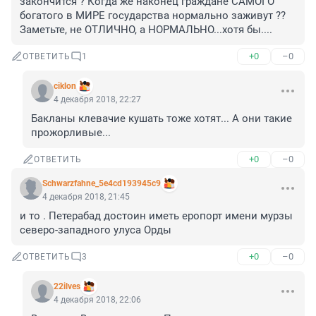
закончится ? Когда же наконец граждане САМОГО 
богатого в МИРЕ государства нормально заживут ?? 
Заметьте, не ОТЛИЧНО, а НОРМАЛЬНО...хотя бы....
+0
–0
ОТВЕТИТЬ
1
ciklon
4 декабря 2018, 22:27
Бакланы клевачие кушать тоже хотят... А они такие 
прожорливые...
+0
–0
ОТВЕТИТЬ
Schwarzfahne_5e4cd193945c9
4 декабря 2018, 21:45
и то . Петерабад достоин иметь еропорт имени мурзы 
северо-западного улуса Орды
+0
–0
ОТВЕТИТЬ
3
22ilves
4 декабря 2018, 22:06