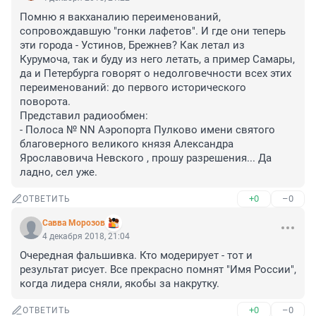
Помню я вакханалию переименований, 
сопровождавшую "гонки лафетов". И где они теперь 
эти города - Устинов, Брежнев? Как летал из 
Курумоча, так и буду из него летать, а пример Самары, 
да и Петербурга говорят о недолговечности всех этих 
переименований: до первого исторического 
поворота. 

Представил радиообмен:

- Полоса № NN Аэропорта Пулково имени святого 
благоверного великого князя Александра 
Ярославовича Невского , прошу разрешения... Да 
ладно, сел уже.
+0
–0
ОТВЕТИТЬ
Савва Морозов
4 декабря 2018, 21:04
Очередная фальшивка. Кто модерирует - тот и 
результат рисует. Все прекрасно помнят "Имя России", 
когда лидера сняли, якобы за накрутку.
+0
–0
ОТВЕТИТЬ