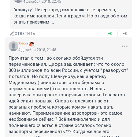
4 декабря 2018, 22:45
"кликуху" Питер город имел даже в те времена, 
когда именовался Ленинградом. Но откуда об этом 
знать приезжим ...
+0
–0
ОТВЕТИТЬ
Zabor
4 декабря 2018, 21:48
Прочитал о том , во сколько обойдутся эти 
переименования. Цифра зашкаливает : что то около 
300 миллионов по всей России, с учётом " разворуют" 
т откатов. Но попу Шевкунову, как и еретику 
Мединскому ( инициаторы этого бедлама с 
перименованиями) ) на это плевать. И ведь 
наверняка они просто говорящие головы. Генератор 
идей сидит повыше. Снова отвлекают нас от 
реальных проблем, которые комом накатывать 
начинают. Переименование аэропортов - это самое 
необходимое сейчас ? Всё великолепно и для 
полнейшего счастья в стране осталось только 
аэропорты переименовть??? Когда же всё это 