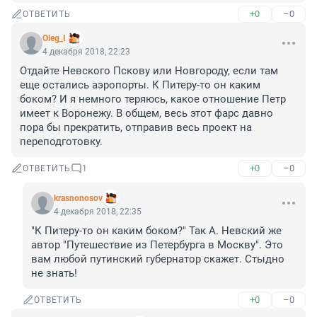
+0
–0
ОТВЕТИТЬ
Oleg_I
4 декабря 2018, 22:23
Отдайте Невского Пскову или Новгороду, если там 
еще остались аэропорты. К Питеру-то он каким 
боком? И я немного теряюсь, какое отношение Петр 
имеет к Воронежу. В общем, весь этот фарс давно 
пора бы прекратить, отправив весь проект на 
переподготовку.
+0
–0
ОТВЕТИТЬ
1
krasnonosov
4 декабря 2018, 22:35
"К Питеру-то он каким боком?" Так А. Невский же 
автор "Путешествие из Петербурга в Москву". Это 
вам любой путинский губернатор скажет. Стыдно 
не знать!
+0
–0
ОТВЕТИТЬ