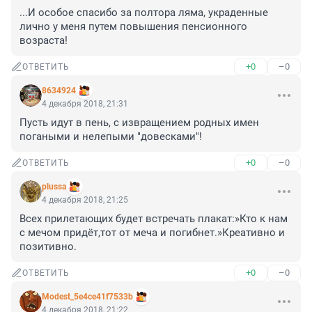
...И особое спасибо за полтора ляма, украденные 
лично у меня путем повышения пенсионного 
возраста!
+0
–0
ОТВЕТИТЬ
8634924
4 декабря 2018, 21:31
Пусть идут в пень, с извращением родных имен 
погаными и нелепыми "довесками"!
+0
–0
ОТВЕТИТЬ
plussa
4 декабря 2018, 21:25
Всех прилетающих будет встречать плакат:»Кто к нам 
с мечом придёт,тот от меча и погибнет.»Креативно и 
позитивно.
+0
–0
ОТВЕТИТЬ
Modest_5e4ce41f7533b
4 декабря 2018, 21:22