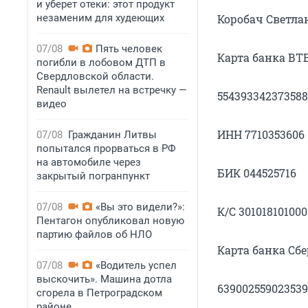
и уберет отеки: этот продукт
незаменим для худеющих
Коробач Светла
07/08
Пять человек
Карта банка ВТ
погибли в лобовом ДТП в
Свердловской области.
Renault вылетел на встречку —
554393342373588
видео
ИНН 7710353606
07/08
Гражданин Литвы
попытался прорваться в РФ
на автомобиле через
БИК 044525716
закрытый погранпункт
07/08
«Вы это видели?»:
К/С 30101810100
Пентагон опубликовал новую
партию файлов об НЛО
Карта банка Сб
07/08
«Водитель успел
выскочить». Машина дотла
639002559023539
сгорела в Петроградском
районе