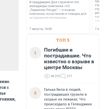
професси
В преддверии Дня строителя топ-
строителе
менеджеры компании «СЗ
строителя
„Терминал-Ресурс“ — о планах
раз. В ГК
компании, испытаниях и поводах для
появился
осторожного оптимизма.
поменяла
7 августа, 18:00
7 августа,
ТОП 5
Погибшие и
1
пострадавшие. Что
известно о взрыве в
центре Москвы
90 272
217
ение.
тся с
Галька била в людей,
2
мье
пострадавших грузили в
стоянии,
скорые на лежаках. Что
происходило в Геленджике