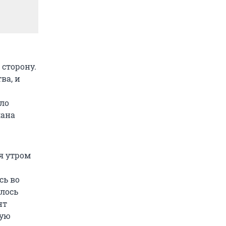
сторону.
ва, и
ло
лана
я утром
сь во
лось
нт
щую