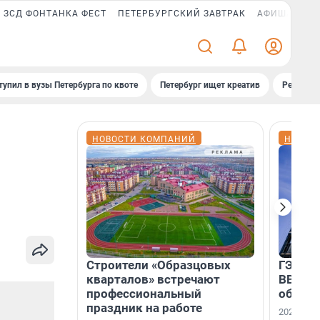
ЗСД ФОНТАНКА ФЕСТ
ПЕТЕРБУРГСКИЙ ЗАВТРАК
АФИША PLUS
тупил в вузы Петербурга по квоте
Петербург ищет креатив
Рейтинги
НОВОСТИ КОМПАНИЙ
НОВОС
Строители «Образцовых
ГЭС, м
кварталов» встречают
ВВП: в
профессиональный
об ист
праздник на работе
2026-й —