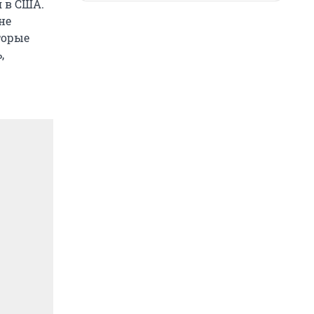
я в США.
не
торые
,