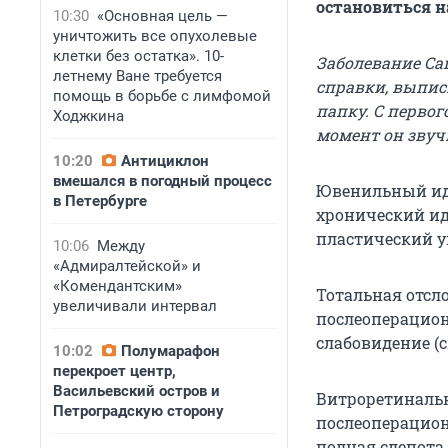
остановиться н
10:30
«Основная цель —
уничтожить все опухолевые
клетки без остатка». 10-
Заболевание Саш
летнему Ване требуется
справки, выпис
помощь в борьбе с лимфомой
папку. С перво
Ходжкина
момент он звучи
10:20
Антициклон
вмешался в погодный процесс
Ювенильный иди
в Петербурге
хронический ид
пластический ув
10:06
Между
«Адмиралтейской» и
«Комендантским»
Тотальная отсл
увеличивали интервал
послеоперацион
слабовидение (с
10:02
Полумарафон
перекроет центр,
Васильевский остров и
Витроретинальн
Петроградскую сторону
послеоперацион
полная слепота 