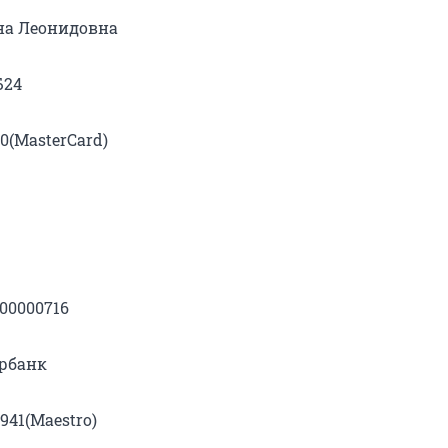
на Леонидовна
Б24
0(MasterCard)
000000716
ербанк
941(Maestro)