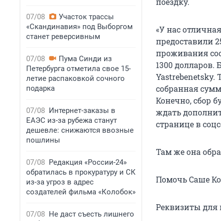
поездку.
07/08
Участок трассы
«Скандинавия» под Выборгом
«У нас отлична
станет реверсивным
предоставили 25
проживания сос
07/08
Пума Синди из
1300 долларов. 
Петербурга отметила свое 15-
Yastrebenetsky.
летие распаковкой сочного
собранная сумма 
подарка
Конечно, сбор б
07/08
Интернет-заказы в
ждать дополнит
ЕАЭС из-за рубежа станут
странице в соцс
дешевле: снижаются ввозные
пошлины
Там же она обр
07/08
Редакция «России-24»
обратилась в прокуратуру и СК
Помочь Саше К
из-за угроз в адрес
создателей фильма «Колобок»
Реквизиты для 
07/08
Не даст съесть лишнего