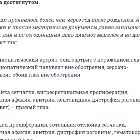
а достигнутом.
и проявилось более, чем через год после рождения. А
ки и прочие медицинские документы давно занимают
го дня и по сегодняшний день диагноз менялся и на д
т так:
опатический артрит, олигоартрит с поражением глаз
иопатический панувеит вне обострения, серозно-
еит обоих глаз вне обострения.
ойка сетчатки, витреоретинальная пролиферация,
ная афакия, авитрия, лентовидная дистрофия рогови
вет) – правый глаз.
ая пролиферация, тотальная отслойка сетчатки,
ная афакия, авитрия, дистрофия роговицы, гематокор
– левый глаз.