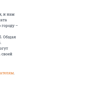
, и нам
лата
 городу –
б. Общая
.
огут
 своей
вателям
.