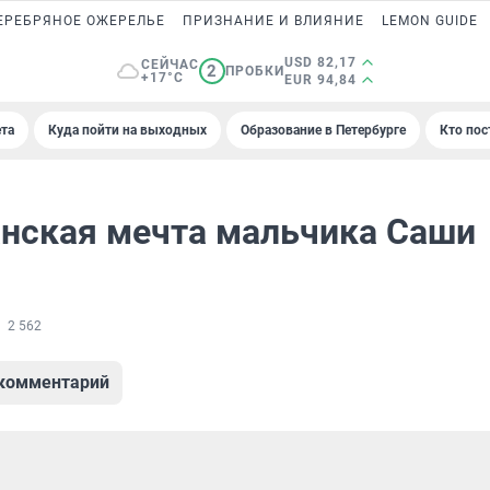
ЕРЕБРЯНОЕ ОЖЕРЕЛЬЕ
ПРИЗНАНИЕ И ВЛИЯНИЕ
LEMON GUIDE
USD 82,17
СЕЙЧАС
2
ПРОБКИ
+17°C
EUR 94,84
та
Куда пойти на выходных
Образование в Петербурге
Кто пос
нская мечта мальчика Саши
2 562
 комментарий