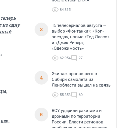
после атаки БПЛА
84 315
 теперь
 не одну
15 телесериалов августа —
3
выбор «Фонтанки»: «Коп-
анный
звезда», новые «Тед Лассо»
и «Джек Ричер»,
«Одержимость»
:
62 954
27
Экипаж пропавшего в
4
Сибири самолета из
Ленобласти вышел на связь
цы,
55 353
60
ВСУ ударили ракетами и
5
дронами по территории
неа,
России. Власти регионов
сообщили о пострадавших