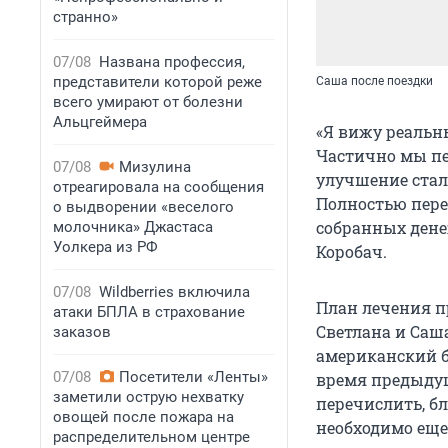
странно»
07/08
Названа профессия,
представители которой реже
Саша после поездки
всего умирают от болезни
Альцгеймера
«Я вижу реальн
Частично мы пе
07/08
Мизулина
улучшение стал
отреагировала на сообщения
Полностью пере
о выдворении «веселого
собранных денеж
молочника» Джастаса
Уолкера из РФ
Коробач.
07/08
Wildberries включила
План лечения п
атаки БПЛА в страхование
Светлана и Саша
заказов
американский б
07/08
Посетители «Ленты»
время предыдущ
заметили острую нехватку
перечислить, б
овощей после пожара на
необходимо еще
распределительном центре