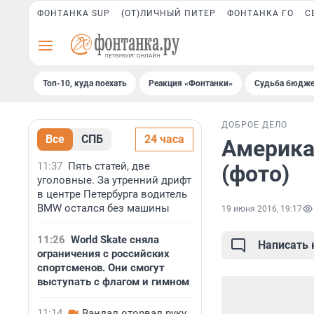
ФОНТАНКА SUP
(ОТ)ЛИЧНЫЙ ПИТЕР
ФОНТАНКА ГО
С
Топ-10, куда поехать
Реакция «Фонтанки»
Судьба бюдже
ДОБРОЕ ДЕЛО
Все
СПБ
24 часа
Америка
11:37
Пять статей, две
(фото)
уголовные. За утренний дрифт
в центре Петербурга водитель
BMW остался без машины
19 июня 2016, 19:17
11:26
World Skate сняла
Написать
ограничения с российских
спортсменов. Они смогут
выступать с флагом и гимном
11:14
Вандал оторвал руку