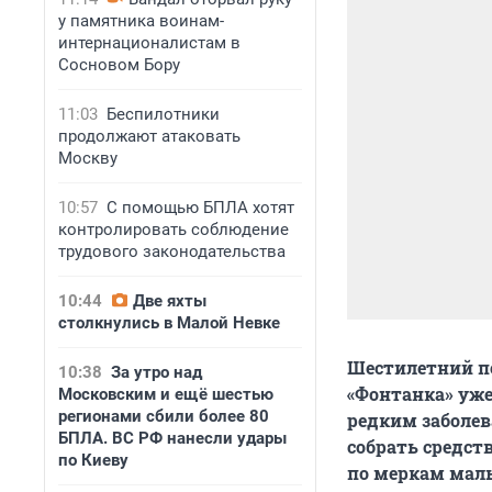
у памятника воинам-
интернационалистам в
Сосновом Бору
11:03
Беспилотники
продолжают атаковать
Москву
10:57
С помощью БПЛА хотят
контролировать соблюдение
трудового законодательства
10:44
Две яхты
столкнулись в Малой Невке
Шестилетний пе
10:38
За утро над
«Фонтанка» уже
Московским и ещё шестью
регионами сбили более 80
редким заболев
БПЛА. ВС РФ нанесли удары
собрать средст
по Киеву
по меркам маль