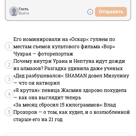
Гость
Отправить
Войти
Его номинировали на «Оскар»: гуляем по
1
местам съемок культового фильма «Вор»
Чухрая — фоторепортаж
Почему внутри Урана и Нептуна идут дожди
2
из алмазов? Разгадка удивила даже ученых
«Дед разбушевался»: SHAMAN довел Мизулину
3
— что он натворил
«Я крутая»: певица Жасмин здорово похудела
4
— как она выглядит теперь
«За месяц сбросил 15 килограммов»: Влад
5
Прохоров — о том, как худел, и о возлюбленной
старше его на 21 год