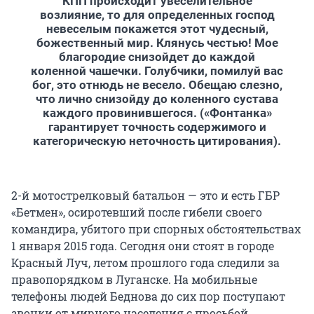
КПП происходит увеселительное
возлияние, то для определенных господ
невеселым покажется этот чудесный,
божественный мир. Клянусь честью! Мое
благородие снизойдет до каждой
коленной чашечки. Голубчики, помилуй вас
бог, это отнюдь не весело. Обещаю слезно,
что лично снизойду до коленного сустава
каждого провинившегося. («Фонтанка»
гарантирует точность содержимого и
категорическую неточность цитирования).
2-й мотострелковый батальон — это и есть ГБР
«Бетмен», осиротевший после гибели своего
командира, убитого при спорных обстоятельствах
1 января 2015 года. Сегодня они стоят в городе
Красный Луч, летом прошлого года следили за
правопорядком в Луганске. На мобильные
телефоны людей Беднова до сих пор поступают
звонки от мирного населения с просьбой