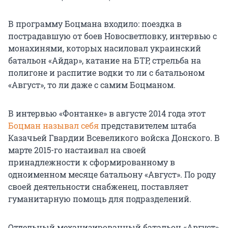
В программу Боцмана входило: поездка в
пострадавшую от боев Новосветловку, интервью с
монахинями, которых насиловал украинский
батальон «Айдар», катание на БТР, стрельба на
полигоне и распитие водки то ли с батальоном
«Август», то ли даже с самим Боцманом.
В интервью «Фонтанке» в августе 2014 года этот
Боцман называл себя
представителем штаба
Казачьей Гвардии Всевеликого войска Донского. В
марте 2015-го настаивал на своей
принадлежности к сформированному в
одноименном месяце батальону «Август». По роду
своей деятельности снабженец, поставляет
гуманитарную помощь для подразделений.
Отдельный механизированный батальон «Август»