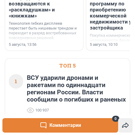
возвращаются к
программу по
«раскладушкам» и
приобретению
«книжкам»
коммерческой
недвижимости у
Технология гибких дисплеев
застройщика
перестает быть нишевым трендом и
переходит в разряд востребованных
Покупка коммерческой
повседневных решений.
недвижимости финанс
5 августа, 13:56
5 августа, 10:10
инструмент, доступный
предпринимателей. Буд
офис, склад, торговое 
или готовый арендный 
ТОП 5
успех сделки зависит о
выбора объекта и грамо
финансирования.
ВСУ ударили дронами и
1
ракетами по одиннадцати
регионам России. Власти
сообщили о погибших и раненых
100 937
0
Комментарии
Теракты против мирных граждан. Татьяна
2
Ким ответила, почему ВСУ атакует склады