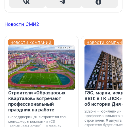
Новости СМИ2
НОВОСТИ КОМПАНИЙ
НОВОСТИ КОМПАНИ
Строители «Образцовых
ГЭС, марки, искус
кварталов» встречают
ВВП: в ГК «ПСК» р
профессиональный
об истории Дня с
праздник на работе
2026-й — юбилейный го
профессионального пр
В преддверии Дня строителя топ-
строителей. 9 августа 2
менеджеры компании «СЗ
строителя будет отмечат
„Терминал-Ресурс“ — о планах