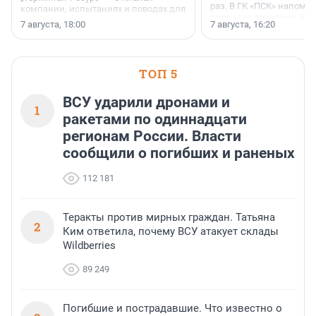
раз. В ГК «ПСК» напомни
компании, испытаниях и поводах для
появился праздник и к
осторожного оптимизма.
7 августа, 18:00
7 августа, 16:20
поменялась роль строит
ТОП 5
ВСУ ударили дронами и
1
ракетами по одиннадцати
регионам России. Власти
сообщили о погибших и раненых
112 181
Теракты против мирных граждан. Татьяна
2
Ким ответила, почему ВСУ атакует склады
Wildberries
89 249
Погибшие и пострадавшие. Что известно о