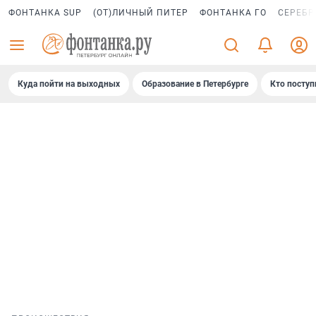
ФОНТАНКА SUP
(ОТ)ЛИЧНЫЙ ПИТЕР
ФОНТАНКА ГО
СЕРЕБР
Куда пойти на выходных
Образование в Петербурге
Кто поступ