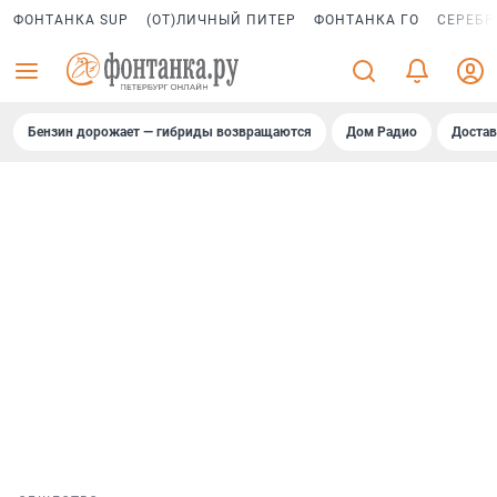
ФОНТАНКА SUP
(ОТ)ЛИЧНЫЙ ПИТЕР
ФОНТАНКА ГО
СЕРЕБР
Бензин дорожает — гибриды возвращаются
Дом Радио
Достав