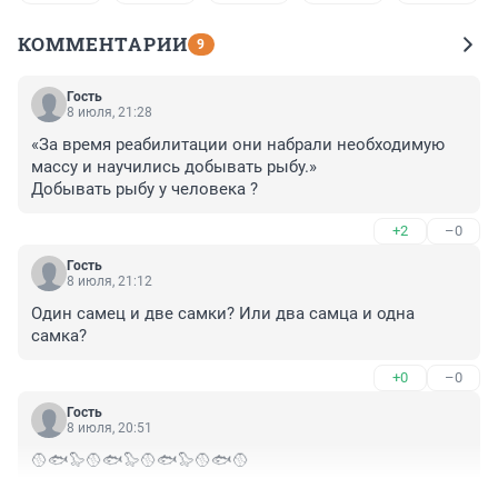
КОММЕНТАРИИ
9
Гость
8 июля, 21:28
«За время реабилитации они набрали необходимую 
массу и научились добывать рыбу.» 

Добывать рыбу у человека ?
+2
–0
Гость
8 июля, 21:12
Один самец и две самки? Или два самца и одна 
самка?
+0
–0
Гость
8 июля, 20:51
🥎🐟🦭🥎🐟🦭🥎🐟🦭🥎🐟🥎