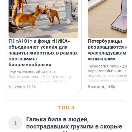
ГК «А101» и фонд «НИКА»
Петербуржцы
объединяют усилия для
возвращаются к
защиты животных в рамках
«раскладушкам» 
программы
«книжкам»
биоразнообразия
Технология гибких дисп
перестает быть нишевы
Группа компаний «А101» и
переходит в разряд вос
Благотворительный фонд помощи
повседневных решений
бездомным животным «НИКА»
заключили соглашение о
6 августа, 12:26
5 августа, 13:56
стратегическом сотрудничестве.
ТОП 5
Галька била в людей,
1
пострадавших грузили в скорые