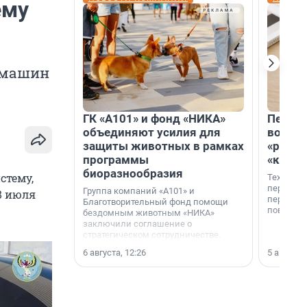
ему
а машин
ГК «А101» и фонд «НИКА»
Петер
объединяют усилия для
возвр
защиты животных в рамках
«раскл
программы
«книж
биоразнообразия
стему,
Технолог
перестае
Группа компаний «А101» и
8 июля
переходи
Благотворительный фонд помощи
повседне
бездомным животным «НИКА»
заключили соглашение о
стратегическом сотрудничестве.
6 августа, 12:26
5 августа,