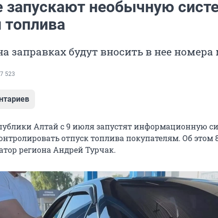
е запускают необычную сист
 топлива
а заправках будут вносить в нее номер
7 523
нтариев
спублики Алтай с 9 июля запустят информационную си
контролировать отпуск топлива покупателям. Об этом 
атор региона Андрей Турчак.