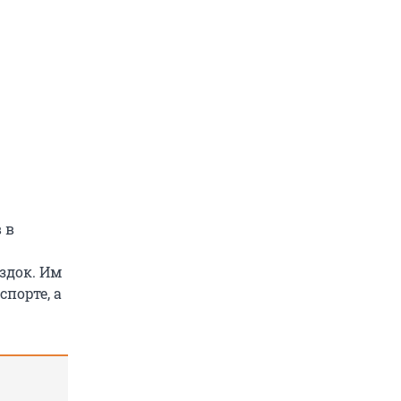
 в
здок. Им
порте, а