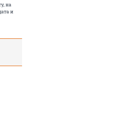
у, на
дата и