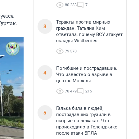
80 233
7
уется
Теракты против мирных
Турчак.
3
граждан. Татьяна Ким
ответила, почему ВСУ атакует
склады Wildberries
79 373
Погибшие и пострадавшие.
4
Что известно о взрыве в
центре Москвы
78 479
215
Галька била в людей,
5
пострадавших грузили в
скорые на лежаках. Что
происходило в Геленджике
после атаки БПЛА