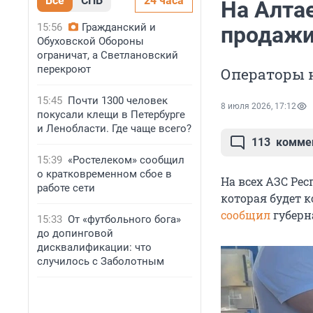
Все
СПБ
24 часа
На Алта
15:56
Гражданский и
продажи
Обуховской Обороны
ограничат, а Светлановский
перекроют
Операторы н
15:45
Почти 1300 человек
8 июля 2026, 17:12
покусали клещи в Петербурге
и Ленобласти. Где чаще всего?
113
комме
15:39
«Ростелеком» сообщил
о кратковременном сбое в
На всех АЗС Ре
работе сети
которая будет 
сообщил
губерн
15:33
От «футбольного бога»
до допинговой
дисквалификации: что
случилось с Заболотным