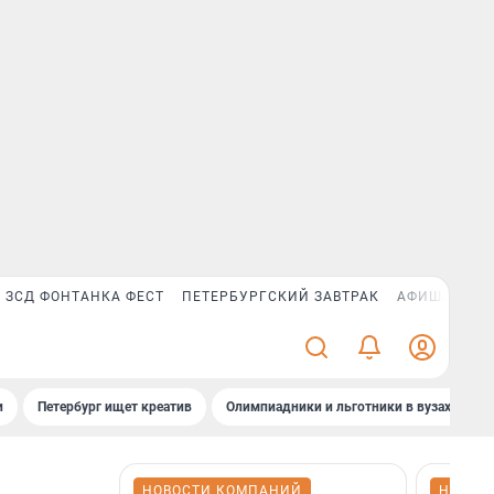
ЗСД ФОНТАНКА ФЕСТ
ПЕТЕРБУРГСКИЙ ЗАВТРАК
АФИША PLUS
и
Петербург ищет креатив
Олимпиадники и льготники в вузах СПб
НОВОСТИ КОМПАНИЙ
НОВОС