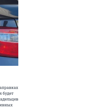
заправках
я будет
ладельцев
тивных