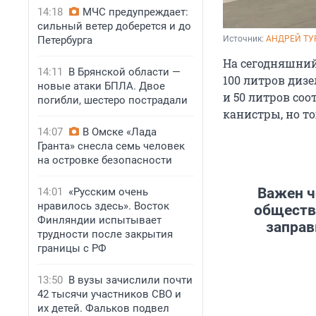
14:18
МЧС предупреждает:
сильный ветер доберется и до
Петербурга
Источник: 
АНДРЕЙ ТУ
На сегодняшний
14:11
В Брянской области —
100 литров дизе
новые атаки БПЛА. Двое
и 50 литров соо
погибли, шестеро пострадали
канистры, но т
14:07
В Омске «Лада
Гранта» снесла семь человек
на островке безопасности
Важен ч
14:01
«Русским очень
нравилось здесь». Восток
обществ
Финляндии испытывает
заправ
трудности после закрытия
границы с РФ
13:50
В вузы зачислили почти
42 тысячи участников СВО и
их детей. Фальков подвел