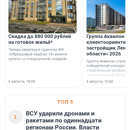
Скидка до 880 000 рублей
Группа Аквилон 
на готовое жильё*
клиентоориентир
застройщик Лени
Теперь квартиру в сданном ЖК
области» 2026
«Образцовый квартал 14» можно
купить со специальной скидкой.
Группа Аквилон стала 
победителей конкурса 
строительная организа
Ленинградской области 
номинации «Самый
6 августа, 18:00
6 августа, 16:50
клиентоориентированн
застройщик Ленинград
области».
ТОП 5
ВСУ ударили дронами и
1
ракетами по одиннадцати
регионам России. Власти