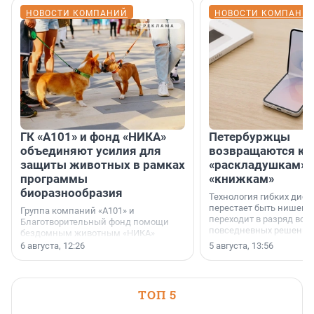
НОВОСТИ КОМПАНИЙ
НОВОСТИ КОМПАНИ
ГК «А101» и фонд «НИКА»
Петербуржцы
объединяют усилия для
возвращаются к
защиты животных в рамках
«раскладушкам» 
программы
«книжкам»
биоразнообразия
Технология гибких дисп
перестает быть нишевы
Группа компаний «А101» и
переходит в разряд вос
Благотворительный фонд помощи
повседневных решений
бездомным животным «НИКА»
заключили соглашение о
6 августа, 12:26
5 августа, 13:56
стратегическом сотрудничестве.
ТОП 5