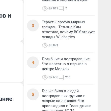
Манежа и «Музыка мира»
87 919
7
ов и
Теракты против мирных
3
граждан. Татьяна Ким
ответила, почему ВСУ атакует
склады Wildberries
83 871
Погибшие и пострадавшие.
4
Что известно о взрыве в
центре Москвы
82 603
216
Галька била в людей,
5
пострадавших грузили в
ание
скорые на лежаках. Что
происходило в Геленджике
после атаки БПЛА