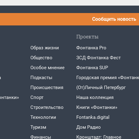
Сообщить новость
Проекты
Образ жизни
Фонтанка Pro
Общество
ЗСД Фонтанка Фест
Особое мнение
Фонтанка SUP
а
Подкасты
Городская премия «Фонтанк
Проиcшествия
(От)Личный Петербург
онтанки»
Спорт
Наша коллекция
Строительство
Книги «Фонтанки»
Технологии
Fontanka.digital
Туризм
Дом Радио
Финансы
Кронштадт: Главное