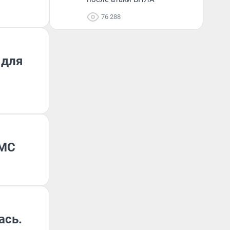
76 288
 для
ДМС
ась.