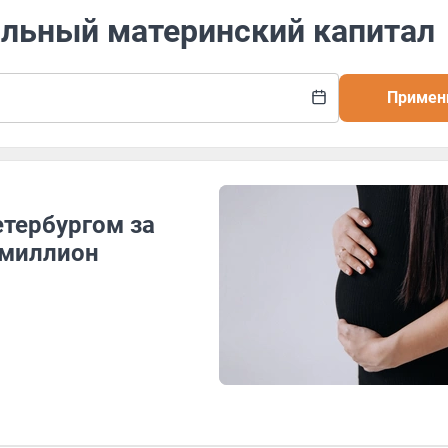
альный материнский капитал
Примен
етербургом за
 миллион