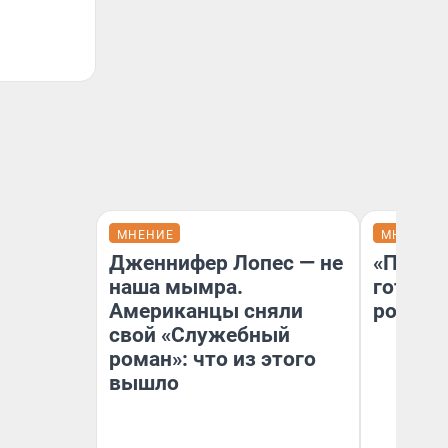
МНЕНИЕ
МНЕНИЕ
Дженнифер Лопес — не
«Плохо
наша мымра.
готов 
Американцы сняли
россий
свой «Служебный
роман»: что из этого
вышло