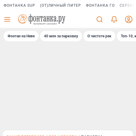
ФОНТАНКА SUP
(ОТ)ЛИЧНЫЙ ПИТЕР
ФОНТАНКА ГО
СЕРЕБР
Фонтан на Неве
40 млн за парковку
О чистоте рек
Топ-10, 