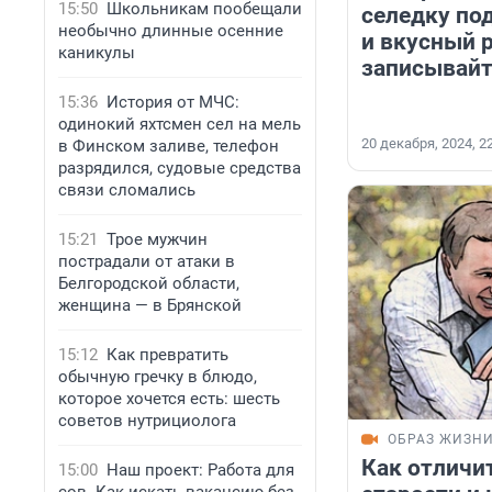
15:50
Школьникам пообещали
селедку по
необычно длинные осенние
и вкусный 
каникулы
записывайт
15:36
История от МЧС:
одинокий яхтсмен сел на мель
20 декабря, 2024, 2
в Финском заливе, телефон
разрядился, судовые средства
связи сломались
15:21
Трое мужчин
пострадали от атаки в
Белгородской области,
женщина — в Брянской
15:12
Как превратить
обычную гречку в блюдо,
которое хочется есть: шесть
советов нутрициолога
ОБРАЗ ЖИЗН
Как отличи
15:00
Наш проект: Работа для