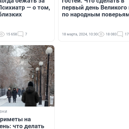
когда бежать за
гостей. Что сделать в
сихиатр — о том,
первый день Великого 
 близких
по народным поверья
15 658
7
18 марта, 2024, 10:30
18 083
17
ЗНИ
риметы на
ень: что делать