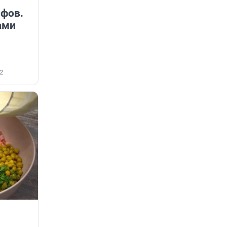
ифов.
ами
2