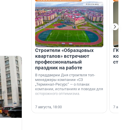
Строители «Образцовых
ГК «Ед
кварталов» встречают
коллег
профессиональный
строит
праздник на работе
В преддверии Дня строителя топ-
менеджеры компании «СЗ
„Терминал-Ресурс“ — о планах
компании, испытаниях и поводах для
осторожного оптимизма.
7 августа, 18:00
7 августа,