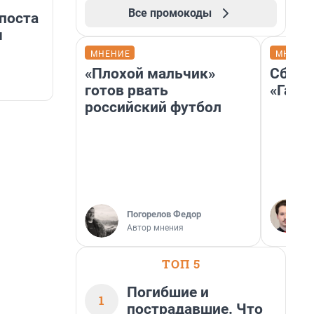
Все промокоды
поста
м
МНЕНИЕ
МНЕНИ
«Плохой мальчик»
Сбер 
готов рвать
«Газп
российский футбол
Погорелов Федор
Автор мнения
ТОП 5
Погибшие и
1
пострадавшие. Что