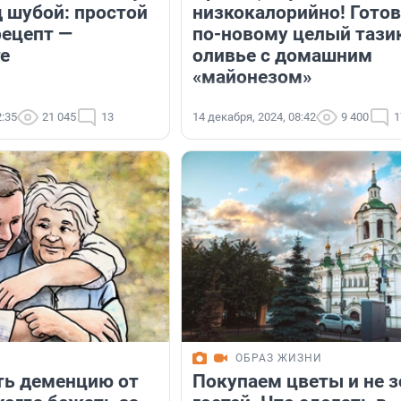
д шубой: простой
низкокалорийно! Гото
рецепт —
по-новому целый тази
е
оливье с домашним
«майонезом»
2:35
21 045
13
14 декабря, 2024, 08:42
9 400
1
И
ОБРАЗ ЖИЗНИ
ть деменцию от
Покупаем цветы и не 