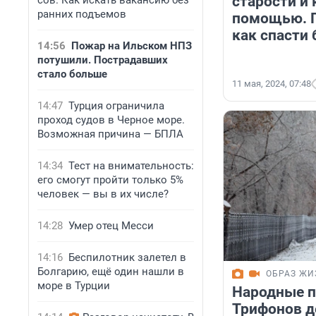
старости и 
сов. Как искать вакансию без
ранних подъемов
помощью. П
как спасти
14:56
Пожар на Ильском НПЗ
потушили. Пострадавших
стало больше
11 мая, 2024, 07:48
14:47
Турция ограничила
проход судов в Черное море.
Возможная причина — БПЛА
14:34
Тест на внимательность:
его смогут пройти только 5%
человек — вы в их числе?
14:28
Умер отец Месси
14:16
Беспилотник залетел в
Болгарию, ещё один нашли в
ОБРАЗ ЖИ
море в Турции
Народные п
Трифонов д