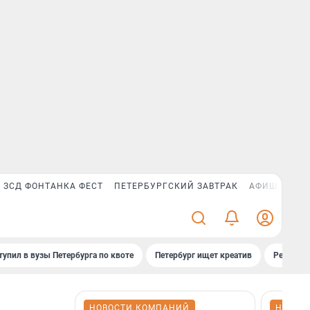
ЗСД ФОНТАНКА ФЕСТ
ПЕТЕРБУРГСКИЙ ЗАВТРАК
АФИША PLUS
тупил в вузы Петербурга по квоте
Петербург ищет креатив
Рейтинги
НОВОСТИ КОМПАНИЙ
НОВОС