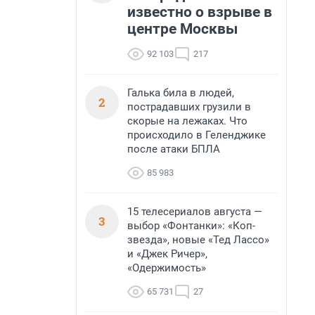
известно о взрыве в
центре Москвы
92 103
217
Галька била в людей,
2
пострадавших грузили в
скорые на лежаках. Что
происходило в Геленджике
после атаки БПЛА
85 983
15 телесериалов августа —
3
выбор «Фонтанки»: «Коп-
звезда», новые «Тед Лассо»
и «Джек Ричер»,
«Одержимость»
65 731
27