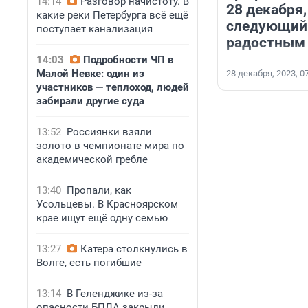
14:14
Разговор начистоту. В
28 декабря
какие реки Петербурга всё ещё
следующий 
поступает канализация
радостным
14:03
Подробности ЧП в
Малой Невке: один из
28 декабря, 2023, 0
участников — теплоход, людей
забирали другие суда
13:52
Россиянки взяли
золото в чемпионате мира по
академической гребле
13:40
Пропали, как
Усольцевы. В Красноярском
крае ищут ещё одну семью
13:27
Катера столкнулись в
Волге, есть погибшие
13:14
В Геленджике из-за
опасности БПЛА закрыли