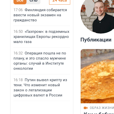
Все
СПБ
24 часа
17:06
Финляндия собирается
ввести новый экзамен на
гражданство
16:50
«Газпром»: в подземных
хранилищах Европы рекордно
Публикации
мало газа
16:32
Операция пошла не по
плану, и это спасло мужчине
органы: случай в Институте
онкологии
16:18
Путин вывел крипту из
тени. Что изменит новый
закон о легализации
цифровых валют в России
ОБРАЗ ЖИЗН