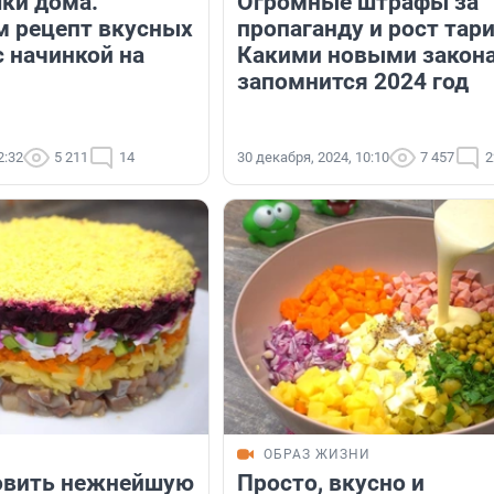
шки дома.
Огромные штрафы за
 рецепт вкусных
пропаганду и рост тар
с начинкой на
Какими новыми закон
запомнится 2024 год
2:32
5 211
14
30 декабря, 2024, 10:10
7 457
2
И
ОБРАЗ ЖИЗНИ
овить нежнейшую
Просто, вкусно и