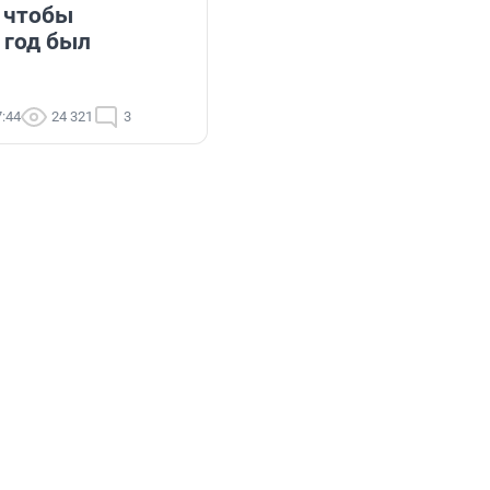
, чтобы
год был
7:44
24 321
3