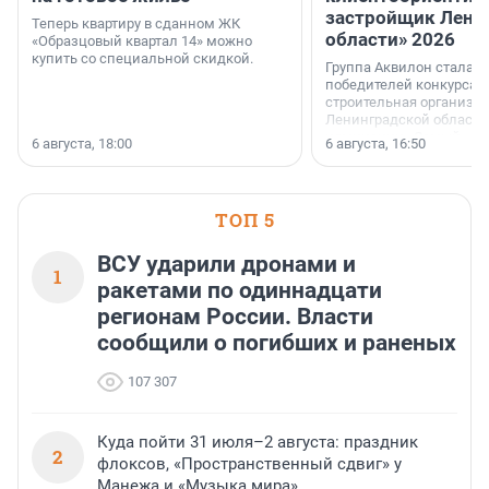
застройщик Лени
Теперь квартиру в сданном ЖК
области» 2026
«Образцовый квартал 14» можно
купить со специальной скидкой.
Группа Аквилон стала 
победителей конкурса 
строительная организа
Ленинградской области 
номинации «Самый
6 августа, 18:00
6 августа, 16:50
клиентоориентированн
застройщик Ленинград
области».
ТОП 5
ВСУ ударили дронами и
1
ракетами по одиннадцати
регионам России. Власти
сообщили о погибших и раненых
107 307
Куда пойти 31 июля–2 августа: праздник
2
флоксов, «Пространственный сдвиг» у
Манежа и «Музыка мира»