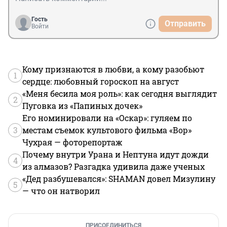
Гость
Отправить
Войти
Кому признаются в любви, а кому разобьют
1
сердце: любовный гороскоп на август
«Меня бесила моя роль»: как сегодня выглядит
2
Пуговка из «Папиных дочек»
Его номинировали на «Оскар»: гуляем по
3
местам съемок культового фильма «Вор»
Чухрая — фоторепортаж
Почему внутри Урана и Нептуна идут дожди
4
из алмазов? Разгадка удивила даже ученых
«Дед разбушевался»: SHAMAN довел Мизулину
5
— что он натворил
ПРИСОЕДИНИТЬСЯ