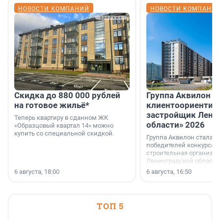
НОВОСТИ КОМПАНИЙ
НОВОСТИ КОМПАНИ
Скидка до 880 000 рублей
Группа Аквилон 
на готовое жильё*
клиентоориентир
застройщик Лени
Теперь квартиру в сданном ЖК
области» 2026
«Образцовый квартал 14» можно
купить со специальной скидкой.
Группа Аквилон стала 
победителей конкурса 
строительная организа
Ленинградской области 
номинации «Самый
6 августа, 18:00
6 августа, 16:50
клиентоориентированн
застройщик Ленинград
области».
ТОП 5