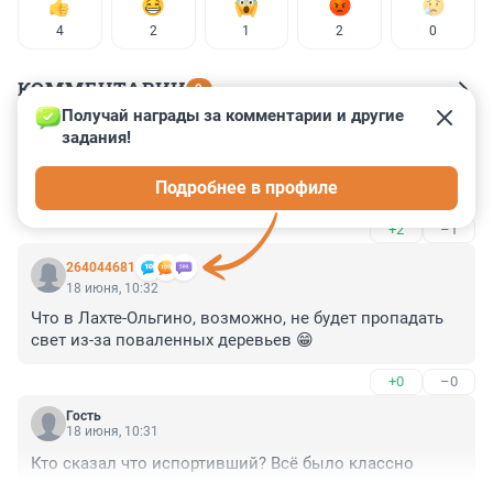
4
2
1
2
0
КОММЕНТАРИИ
9
Получай награды за комментарии и другие 
задания!
Гость
18 июня, 11:12
Подробнее в профиле
Фу-у-у какой противный циклон
+2
–1
264044681
18 июня, 10:32
Что в Лахте-Ольгино, возможно, не будет пропадать 
свет из-за поваленных деревьев 😁
+0
–0
Гость
18 июня, 10:31
Кто сказал что испортивший? Всё было классно