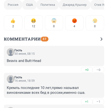
Россия
США
Политика
Джаред Кушнер
Стив Уит
2
12
0
4
0
КОММЕНТАРИИ
37
Гость
30 июня, 08:15
Beavis and Butt-Head
+0
–0
Гость
16 июня, 18:59
Кремль последние 10 лет,прямо называл 
виновниками всех бед в россии,именно сша.
+1
–1