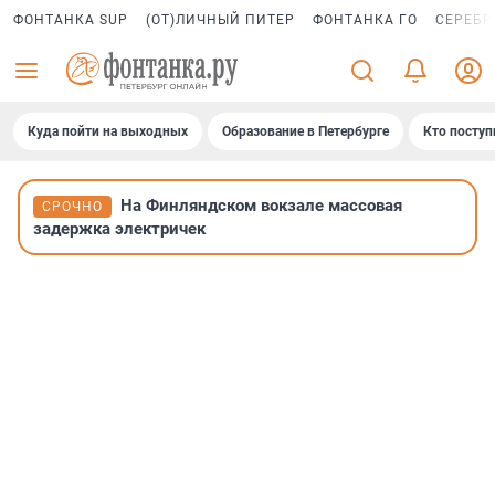
ФОНТАНКА SUP
(ОТ)ЛИЧНЫЙ ПИТЕР
ФОНТАНКА ГО
СЕРЕБР
Куда пойти на выходных
Образование в Петербурге
Кто поступ
На Финляндском вокзале массовая
СРОЧНО
задержка электричек