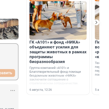
ГК «А101» и фонд «НИКА»
Петер
объединяют усилия для
возвр
защиты животных в рамках
«раскл
программы
«книж
биоразнообразия
Технолог
перестае
Группа компаний «А101» и
переходи
Благотворительный фонд помощи
равить
повседне
бездомным животным «НИКА»
заключили соглашение о
стратегическом сотрудничестве.
6 августа, 12:26
5 августа,