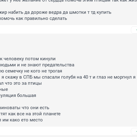
ажет у нее желание от сердца помочь этим птицам так как жизн
жир набить да дороже ведра да шмотки т тд купить 

помочь как правильно сделать
к человеку потом кинули 

людьми и не знают предательства 

 семечку не кого не трогая 

я скажу в СПБ мы спасали голубя на 40 т и глаз не моргнул я 
 что это за птицы 

ые 

уляция большая 

иноваты что они есть 

тят как все на этой планете 

л им како ето место