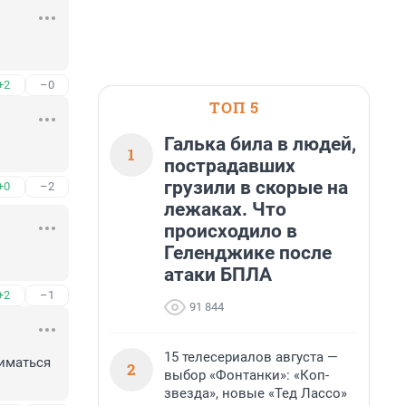
+2
–0
ТОП 5
Галька била в людей,
1
пострадавших
грузили в скорые на
+0
–2
лежаках. Что
происходило в
Геленджике после
атаки БПЛА
+2
–1
91 844
15 телесериалов августа —
иматься 
2
выбор «Фонтанки»: «Коп-
звезда», новые «Тед Лассо»