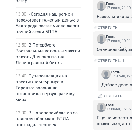
ветер
Гость
17 июня, 21:19
13:00
«Сегодня наш регион
Раскольникова б
переживает тяжелый день»: в
Белгороде растет число жертв
ОТВЕТИТЬ
ночной атаки БПЛА
Гость
17 июня, 19:01
12:50
В Петербурге
Одинокая бабушк
Ростральные колонны зажгли
в честь Дня окончания
ОТВЕТИТЬ
1
Ленинградской битвы
Гость
12:40
Суперсенсация на
17 июня, 19:
престижном турнире в
Доброе дело с
Торонто: россиянка
остановила первую ракетку
ОТВЕТИТЬ
мира
Гость
17 июня, 16:06
12:30
В Новороссийске из-за
Еще не известно
падения обломков БПЛА
пожилыми, а то 
пострадал человек