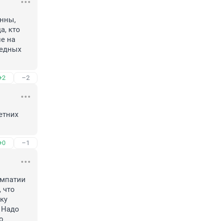
нны, 
, кто 
е на 
едных 
+2
–2
тних 
+0
–1
мпатии 
что 
у 
 Надо 
 