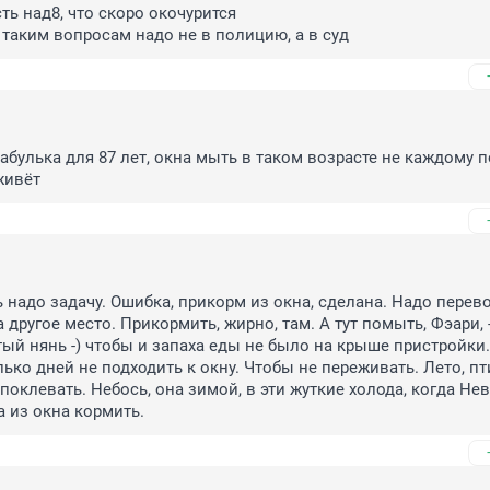
сть над8, что скоро окочурится

 таким вопросам надо не в полицию, а в суд
абулька для 87 лет, окна мыть в таком возрасте не каждому по
живёт
надо задачу. Ошибка, прикорм из окна, сделана. Надо перево
другое место. Прикормить, жирно, там. А тут помыть, Фэари, -)
й нянь -) чтобы и запаха еды не было на крыше пристройки. 
ько дней не подходить к окну. Чтобы не переживать. Лето, пт
 поклевать. Небось, она зимой, в эти жуткие холода, когда Нев
а из окна кормить.