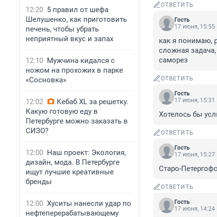
ОТВЕТИТЬ
12:20
5 правил от шефа
Шелушенко, как приготовить
Гость
17 июня, 15:55
печень, чтобы убрать
неприятный вкус и запах
как я понимаю, 
сложная задача, 
саморез
12:10
Мужчина кидался с
ножом на прохожих в парке
ОТВЕТИТЬ
«Сосновка»
Гость
17 июня, 15:31
12:02
Кебаб XL за решетку.
Какую готовую еду в
Хотелось бы ус
Петербурге можно заказать в
СИЗО?
ОТВЕТИТЬ
Гость
12:00
Наш проект: Экология,
17 июня, 15:27
дизайн, мода. В Петербурге
Старо-Петергофск
ищут лучшие креативные
бренды
ОТВЕТИТЬ
Гость
12:00
Хуситы нанесли удар по
17 июня, 14:24
нефтеперерабатывающему