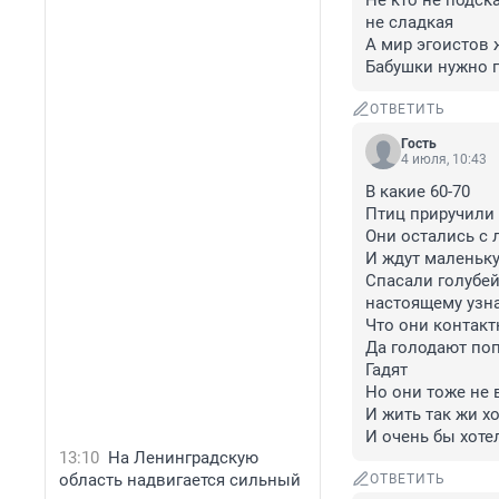
Не кто не подск
не сладкая 

А мир эгоистов 
Бабушки нужно 
ОТВЕТИТЬ
Гость
4 июля, 10:43
В какие 60-70

Птиц приручили 
Они остались с 
И ждут маленькую
Спасали голубей 
настоящему узнал
Что они контактн
Да голодают поп
Гадят 

Но они тоже не в
И жить так жи хо
И очень бы хоте
13:10
На Ленинградскую
область надвигается сильный
ОТВЕТИТЬ