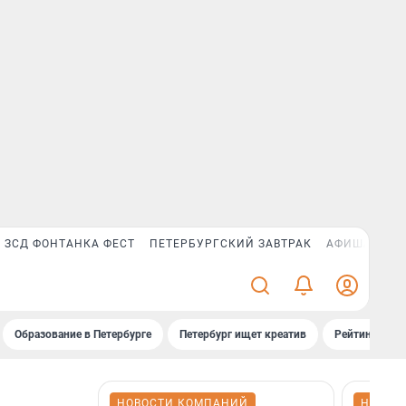
ЗСД ФОНТАНКА ФЕСТ
ПЕТЕРБУРГСКИЙ ЗАВТРАК
АФИША PLUS
Образование в Петербурге
Петербург ищет креатив
Рейтинги «Фо
НОВОСТИ КОМПАНИЙ
НОВОС