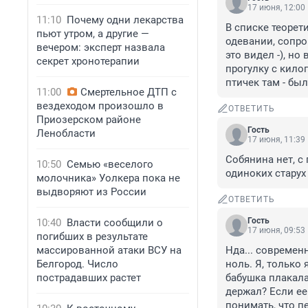
17 июня, 12:00
11:10
Почему одни лекарства
В списке теорет
пьют утром, а другие —
одевании, сопро
вечером: эксперт назвала
это видел -), но
секрет хронотерапии
прогулку с килог
птичек там - бы
11:00
Смертельное ДТП с
вездеходом произошло в
ОТВЕТИТЬ
Приозерском районе
Гость
Ленобласти
17 июня, 11:39
Собянина нет, с
10:50
Семью «веселого
одиноких старух
молочника» Уолкера пока не
выдворяют из России
ОТВЕТИТЬ
Гость
10:40
Власти сообщили о
17 июня, 09:53
погибших в результате
массированной атаки ВСУ на
Нда... современ
Белгород. Число
ноль. Я, только
пострадавших растет
бабушка плакала
держал? Если ее
понимать, что п