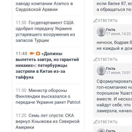
заводу компании Aramco в
если бапке 87, е
Саудовской Аравии
а обращаться по
ОТВЕТИТЬ
11:50
Госдепартамент США
одобрил передачу Украине
Гость
устаревшего вооружения из
17 июня, 14:23
запасов Турции
ничоси, бодрая б
не каждый и до
11:40
«Должны
вылететь завтра, но гарантий
ОТВЕТИТЬ
никаких»: петербуржцы
Гость
застряли в Китае из-за
17 июня, 13:01
тайфуна
Сформулировать 
гоп-компанию на 
11:30
Министр обороны
порошком Ушасты
Финляндии высказался о
вместе. И нескол
передаче Украине ракет Patriot
найдут себе, что
замерзла, начал
11:20
Семь лет спустя: СКА
вернул Кныжова из Северной
ОТВЕТИТЬ
Америки
Гость