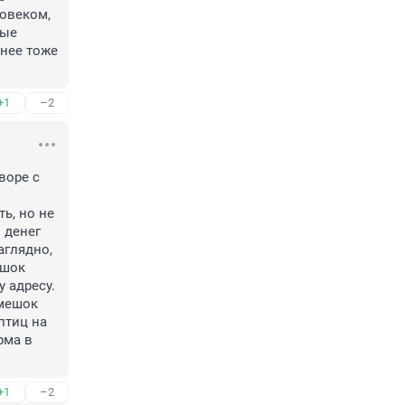
овеком, 
ые 
нее тоже 
+1
–2
воре с 
, но не 
денег 
глядно, 
шок 
 адресу. 
мешок 
тиц на 
ма в 
+1
–2