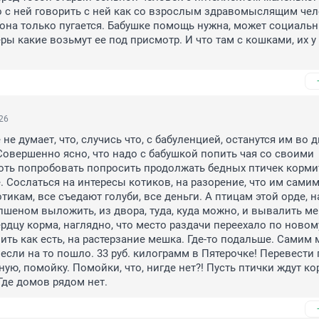
о с ней говорить с ней как со взрослым здравомыслящим чел
 она только пугается. Бабушке помощь нужна, может социальн
ры какие возьмут ее под присмотр. И что там с кошками, их у 
26
не думает, что, случись что, с бабуленцией, останутся им во д
Совершенно ясно, что надо с бабушкой попить чая со своими 
ть попробовать попросить продолжать бедных птичек кормить
. Сослаться на интересы котиков, на разорение, что им самим 
отикам, все съедают голуби, все деньги. А птицам этой орде, на
пшеном выложить, из двора, туда, куда можно, и вывалить ме
ердцу корма, наглядно, что место раздачи переехало по новому
ть как есть, на растерзание мешка. Где-то подальше. Самим 
 если на то пошло. 33 руб. килограмм в Пятерочке! Перевести п
ную, помойку. Помойки, что, нигде нет?! Пусть птички ждут кор
Где домов рядом нет.