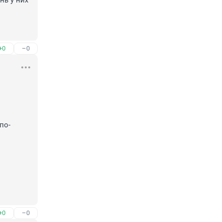
ь у них 
+0
–0
по-
+0
–0