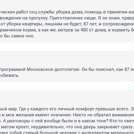
ических работ соц службы уборка дома, помощь в принятии ва
вождение на прогулку. Приготовление пищи. Я не знаю, правда
 вот уборка квартиры, лишним не будет, 87 лет, и сопровождени
рамчиком корма, а как же, метров за 400 от дома, и кормить б
ло бы самое оно.
 программой Московское долголетие. Он бы пояснил, как 87 ле
 обижать.
ный мир. Где у каждого его личный комфорт превыше всего. Э
 я и мои желания имеют значение. Никто не обратил внимания, 
. А разговоры с ней вообще были и в каком тоне? Кто-то свечк
 матом кроют, неудивительно, что она дверь закрывает сразу.
еред тобой старый больной человек с интеллектом маленького