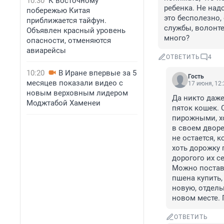
10:30
К восточному
ребенка. Не над
побережью Китая
это бесполезно,
приближается тайфун.
службы, волонте
Объявлен красный уровень
много?
опасности, отменяются
авиарейсы
ОТВЕТИТЬ
4
10:20
В Иране впервые за 5
Гость
месяцев показали видео с
17 июня, 12:
новым верховным лидером
Да никто даже 
Моджтабой Хаменеи
пяток кошек. 
пирожными, хо
в своем дворе
не остается, к
хоть дорожку 
дорогого их с
Можно постави
пшена купить,
новую, отдель
новом месте. 
ОТВЕТИТЬ