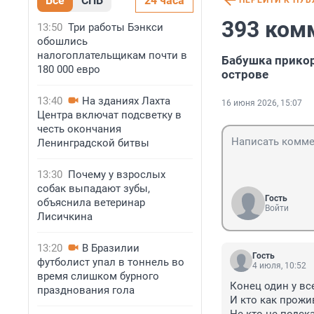
Все
СПБ
24 часа
ПЕРЕЙТИ К ПУ
393 ком
13:50
Три работы Бэнкси
обошлись
налогоплательщикам почти в
Бабушка прикор
180 000 евро
острове
13:40
На зданиях Лахта
16 июня 2026, 15:07
Центра включат подсветку в
честь окончания
Ленинградской битвы
13:30
Почему у взрослых
собак выпадают зубы,
Гость
объяснила ветеринар
Войти
Лисичкина
13:20
В Бразилии
Гость
футболист упал в тоннель во
4 июля, 10:52
время слишком бурного
Конец один у все
празднования гола
И кто как прожи