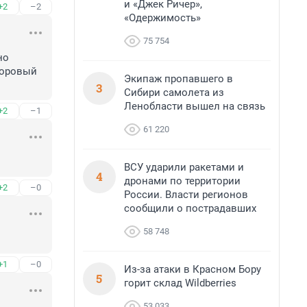
и «Джек Ричер»,
+2
–2
«Одержимость»
75 754
о 
доровый 
Экипаж пропавшего в
3
Сибири самолета из
Ленобласти вышел на связь
+2
–1
61 220
ВСУ ударили ракетами и
4
дронами по территории
+2
–0
России. Власти регионов
сообщили о пострадавших
58 748
+1
–0
Из-за атаки в Красном Бору
5
горит склад Wildberries
53 033