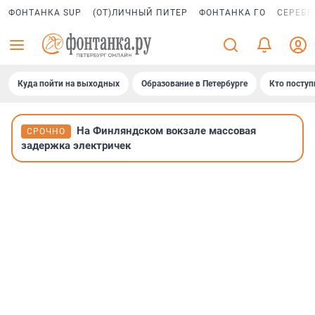
ФОНТАНКА SUP
(ОТ)ЛИЧНЫЙ ПИТЕР
ФОНТАНКА ГО
СЕРЕБР
Куда пойти на выходных
Образование в Петербурге
Кто поступ
На Финляндском вокзале массовая
СРОЧНО
задержка электричек