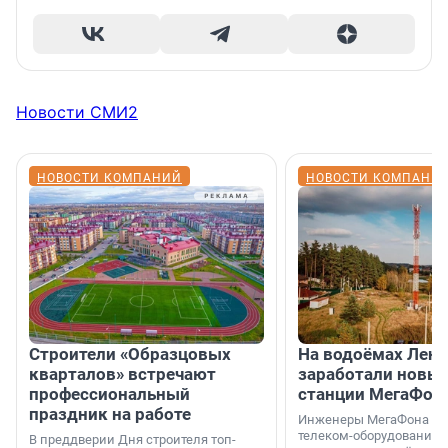
Новости СМИ2
НОВОСТИ КОМПАНИЙ
НОВОСТИ КОМПАНИ
Строители «Образцовых
На водоёмах Лен
кварталов» встречают
заработали новы
профессиональный
станции МегаФон
праздник на работе
Инженеры МегаФона ус
телеком-оборудование 
В преддверии Дня строителя топ-