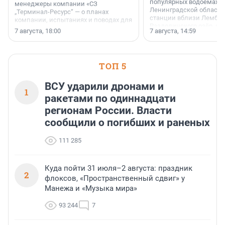
популярных водоёмах
менеджеры компании «СЗ
Ленинградской области
„Терминал-Ресурс“ — о планах
станции вблизи Лембол
компании, испытаниях и поводах для
Раздолинского озёр, а 
осторожного оптимизма.
7 августа, 18:00
7 августа, 14:59
недалеко от Большого Т
водопада.
ТОП 5
ВСУ ударили дронами и
1
ракетами по одиннадцати
регионам России. Власти
сообщили о погибших и раненых
111 285
Куда пойти 31 июля–2 августа: праздник
2
флоксов, «Пространственный сдвиг» у
Манежа и «Музыка мира»
93 244
7