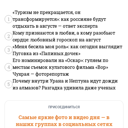
«Туризм не прекращается, он
1
трансформируется»: как россияне будут
отдыхать в августе — ответ эксперта
Кому признаются в любви, а кому разобьют
2
сердце: любовный гороскоп на август
«Меня бесила моя роль»: как сегодня выглядит
3
Пуговка из «Папиных дочек»
Его номинировали на «Оскар»: гуляем по
4
местам съемок культового фильма «Вор»
Чухрая — фоторепортаж
Почему внутри Урана и Нептуна идут дожди
5
из алмазов? Разгадка удивила даже ученых
ПРИСОЕДИНИТЬСЯ
Самые яркие фото и видео дня — в
наших группах в социальных сетях