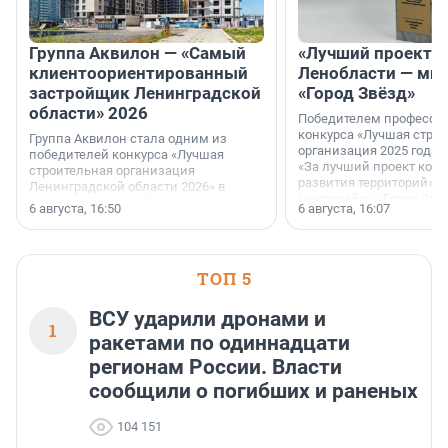
Группа Аквилон — «Самый
«Лучший проект К
клиентоориентированный
Ленобласти — ми
застройщик Ленинградской
«Город Звёзд»
области» 2026
Победителем професси
конкурса «Лучшая стро
Группа Аквилон стала одним из
организация 2025 года»
победителей конкурса «Лучшая
«За лучший проект ком
строительная организация
развития территорий» с
Ленинградской области 2026» в
микрорайон «Город Звёз
номинации «Самый
6 августа, 16:50
6 августа, 16:07
клиентоориентированный
застройщик Ленинградской
области».
ТОП 5
ВСУ ударили дронами и
1
ракетами по одиннадцати
регионам России. Власти
сообщили о погибших и раненых
104 151