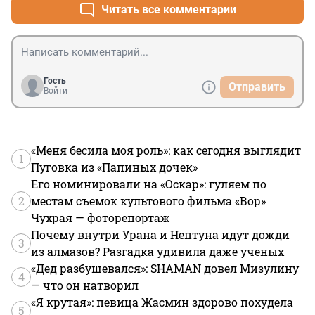
Читать все комментарии
Гость
Отправить
Войти
«Меня бесила моя роль»: как сегодня выглядит
1
Пуговка из «Папиных дочек»
Его номинировали на «Оскар»: гуляем по
2
местам съемок культового фильма «Вор»
Чухрая — фоторепортаж
Почему внутри Урана и Нептуна идут дожди
3
из алмазов? Разгадка удивила даже ученых
«Дед разбушевался»: SHAMAN довел Мизулину
4
— что он натворил
«Я крутая»: певица Жасмин здорово похудела
5