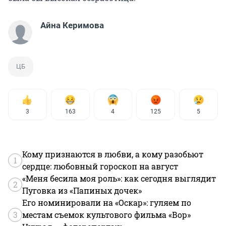
Айна Керимова
ЦБ
3
163
4
125
5
Кому признаются в любви, а кому разобьют
1
сердце: любовный гороскоп на август
«Меня бесила моя роль»: как сегодня выглядит
2
Пуговка из «Папиных дочек»
Его номинировали на «Оскар»: гуляем по
3
местам съемок культового фильма «Вор»