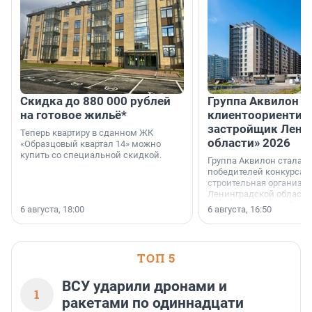
Скидка до 880 000 рублей
Группа Аквилон 
на готовое жильё*
клиентоориентир
застройщик Лени
Теперь квартиру в сданном ЖК
области» 2026
«Образцовый квартал 14» можно
купить со специальной скидкой.
Группа Аквилон стала 
победителей конкурса 
строительная организа
Ленинградской области 
номинации «Самый
6 августа, 18:00
6 августа, 16:50
клиентоориентированн
застройщик Ленинград
области».
ТОП 5
ВСУ ударили дронами и
1
ракетами по одиннадцати