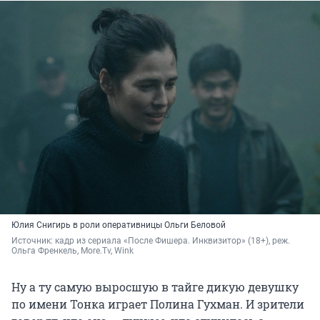
Юлия Снигирь в роли оперативницы Ольги Беловой
Источник: 
кадр из сериала «После Фишера. Инквизитор» (18+), реж. 
Ольга Френкель, More.Tv, Wink
Ну а ту самую выросшую в тайге дикую девушку
по имени Тонка играет Полина Гухман. И зрители