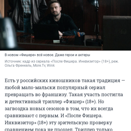
В новом «Фишере» всё новое. Даже герои и актеры
Источник: 
кадр из сериала «После Фишера. Инквизитор» (18+), реж. 
Ольга Френкель, More.Tv, Wink
Есть у российских киношников такая традиция —
любой мало-мальски популярный сериал
превращать во франшизу. Такая участь постигла
и детективный триллер «Фишер» (18+). Но
загвоздка новых сезонов в том, что их всегда
сравнивают с первым. И «После Фишера.
Инквизитор» (18+) эту зрительскую проверку
сравнением пока не прошел. Триллер только