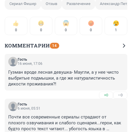
Сериал Фишер
Отзыв
Развлечение
Александр Петро
0
0
0
0
1
КОММЕНТАРИИ
14
Гость
16 июня, 17:06
Гузман вроде лесная девушка- Маугли, а у нее чисто 
выбритые подмышки, а где же натуралистичность 
дикости проживания?!
+0
–0
Гость
6 июня, 05:51
Почти все современные сериалы страдают от 
плохого озвучивания и слабого сценария...герои, как 
будто просто текст читают... убогость языка в 