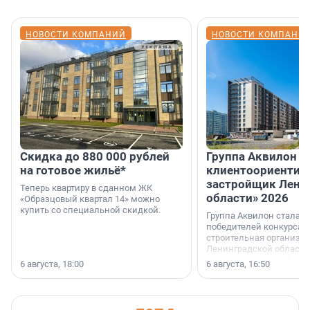
НОВОСТИ КОМПАНИЙ
НОВОСТИ КОМПАНИ
Скидка до 880 000 рублей
Группа Аквилон 
на готовое жильё*
клиентоориентир
застройщик Лени
Теперь квартиру в сданном ЖК
области» 2026
«Образцовый квартал 14» можно
купить со специальной скидкой.
Группа Аквилон стала 
победителей конкурса 
строительная организа
Ленинградской области 
номинации «Самый
6 августа, 18:00
6 августа, 16:50
клиентоориентированн
застройщик Ленинград
области».