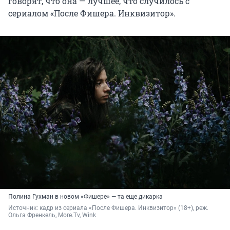
говорят, что она — лучшее, что случилось с
сериалом «После Фишера. Инквизитор».
Полина Гухман в новом «Фишере» — та еще дикарка
Источник: 
кадр из сериала «После Фишера. Инквизитор» (18+), реж. 
Ольга Френкель, More.Tv, Wink