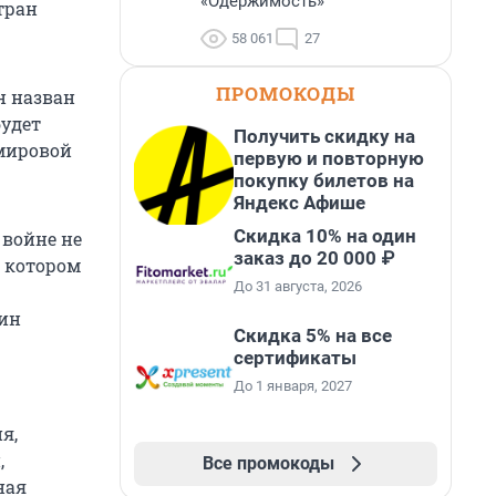
«Одержимость»
тран
58 061
27
ПРОМОКОДЫ
он назван
будет
Получить скидку на
 мировой
первую и повторную
покупку билетов на
Яндекс Афише
Скидка 10% на один
 войне не
заказ до 20 000 ₽
в котором
До 31 августа, 2026
тин
Скидка 5% на все
сертификаты
До 1 января, 2027
я,
,
Все промокоды
ная