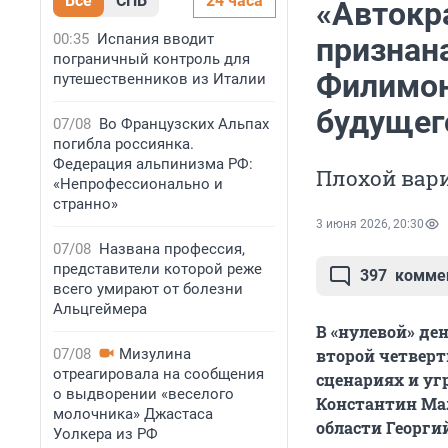
Все
СПБ
24 часа
«Автокра
00:35
Испания вводит
признан
пограничный контроль для
Филимон
путешественников из Италии
будущег
07/08
Во Французских Альпах
погибла россиянка.
Федерация альпинизма РФ:
Плохой вар
«Непрофессионально и
странно»
3 июня 2026, 20:30
07/08
Названа профессия,
представители которой реже
397
комме
всего умирают от болезни
Альцгеймера
В «нулевой» де
07/08
Мизулина
второй четверт
отреагировала на сообщения
сценариях и уг
о выдворении «веселого
Константин Мал
молочника» Джастаса
области Георги
Уолкера из РФ