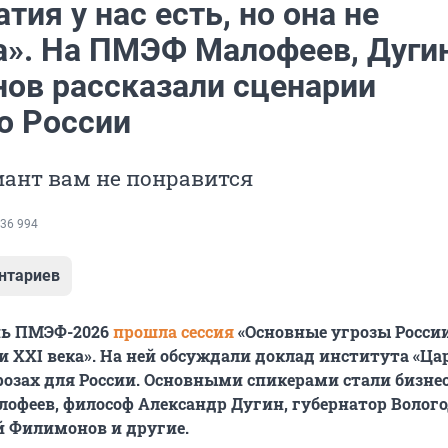
тия у нас есть, но она не
а». На ПМЭФ Малофеев, Дугин
ов рассказали сценарии
о России
иант вам не понравится
36 994
нтариев
нь ПМЭФ-2026
прошла сессия
«Основные угрозы России
и XXI века». На ней обсуждали доклад института «Ца
розах для России. Основными спикерами стали бизне
офеев, философ Александр Дугин, губернатор Волог
й Филимонов и другие.