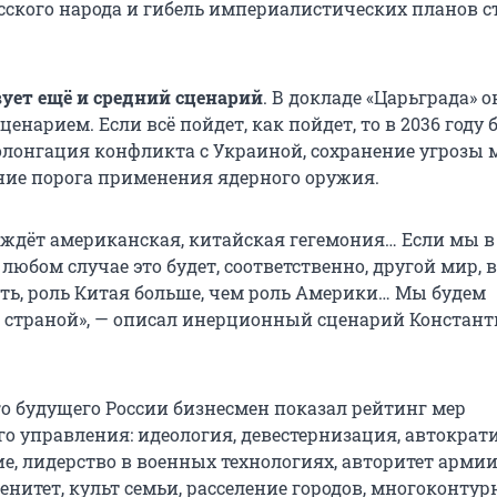
сского народа и гибель империалистических планов с
ует ещё и средний сценарий
. В докладе «Царьграда» 
нарием. Если всё пойдет, как пойдет, то в 2036 году 
олонгация конфликта с Украиной, сохранение угрозы
ие порога применения ядерного оружия.
с ждёт американская, китайская гегемония… Если мы в
 любом случае это будет, соответственно, другой мир, 
ыть, роль Китая больше, чем роль Америки… Мы будем
 страной», — описал инерционный сценарий Констан
о будущего России бизнесмен показал рейтинг мер
о управления: идеология, девестернизация, автократи
е, лидерство в военных технологиях, авторитет армии
нитет, культ семьи, расселение городов, многоконтур