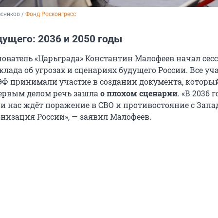
сников / 
Фонд Росконгресс
ущего: 2036 и 2050 годы
нователь «Царьграда» Константин Малофеев начал сес
лада об угрозах и сценариях будущего России. Все у
ЭФ принимали участие в создании документа, который
ервым делом речь зашла
о плохом сценарии
. «В 2036 г
и нас ждёт поражение в СВО и противостояние с Запад
онизация России», — заявил Малофеев.