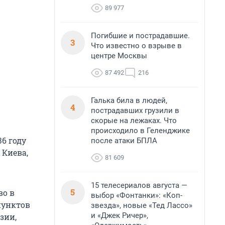
89 977
Погибшие и пострадавшие.
3
Что известно о взрыве в
центре Москвы
87 492
216
Галька била в людей,
4
пострадавших грузили в
скорые на лежаках. Что
происходило в Геленджике
36 году
после атаки БПЛА
 Киева,
81 609
15 телесериалов августа —
5
во в
выбор «Фонтанки»: «Коп-
пунктов
звезда», новые «Тед Лассо»
и «Джек Ричер»,
зии,