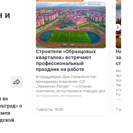
 и
Строители «Образцовых
На вод
кварталов» встречают
зарабо
профессиональный
станци
праздник на работе
Инженер
телеком-
В преддверии Дня строителя топ-
популярн
менеджеры компании «СЗ
Ленингра
„Терминал-Ресурс“ — о планах
станции 
компании, испытаниях и поводах для
Раздолин
осторожного оптимизма.
 во
недалеко
водопада
рьград» о
7 августа, 18:00
7 августа,
смен
одской