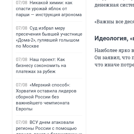
07/08
Никакой химии: как
денежная систе
спасти урожай яблок от
парши — инструкция агронома
«Важны все дес
07/08
Суд избрал меру
пресечения бывшей участнице
Идеология, 
«Дома-2», гулявшей голышом
по Москве
Наиболее ярко 
Он заявил, что
07/08
Наш проект: Как
что иначе потре
бизнесу сэкономить на
платежах за рубеж
07/08
«Мерзкий способ»:
Хорватия оставила лидеров
сборной России без
важнейшего чемпионата
Европы
07/08
ВСУ днем атаковали
регионы России с помощью