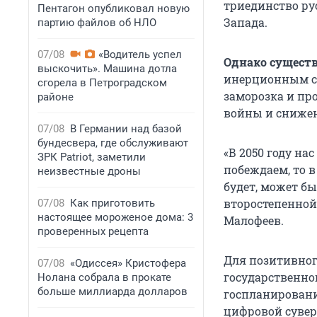
триединство ру
Пентагон опубликовал новую
Запада.
партию файлов об НЛО
07/08
«Водитель успел
Однако существ
выскочить». Машина дотла
инерционным сце
сгорела в Петроградском
заморозка и пр
районе
войны и снижен
07/08
В Германии над базой
бундесвера, где обслуживают
«В 2050 году на
ЗРК Patriot, заметили
побеждаем, то в
неизвестные дроны
будет, может б
второстепенной
07/08
Как приготовить
настоящее мороженое дома: 3
Малофеев.
проверенных рецепта
Для позитивног
07/08
«Одиссея» Кристофера
государственног
Нолана собрала в прокате
больше миллиарда долларов
госпланировани
цифровой сувере