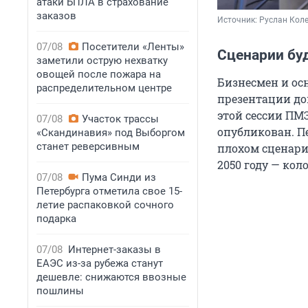
атаки БПЛА в страхование
заказов
Источник: 
Руслан Коле
07/08
Посетители «Ленты»
Сценарии буд
заметили острую нехватку
овощей после пожара на
Бизнесмен и ос
распределительном центре
презентации док
этой сессии ПМ
07/08
Участок трассы
опубликован. П
«Скандинавия» под Выборгом
станет реверсивным
плохом сценари
2050 году — кол
07/08
Пума Синди из
Петербурга отметила свое 15-
летие распаковкой сочного
подарка
07/08
Интернет-заказы в
ЕАЭС из-за рубежа станут
дешевле: снижаются ввозные
пошлины