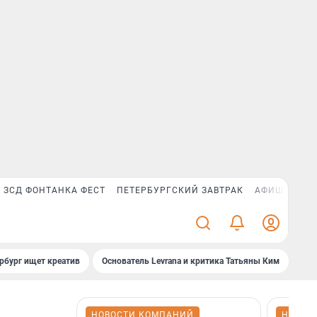
ЗСД ФОНТАНКА ФЕСТ
ПЕТЕРБУРГСКИЙ ЗАВТРАК
АФИША PLUS
рбург ищет креатив
Основатель Levrana и критика Татьяны Ким
Зач
НОВОСТИ КОМПАНИЙ
НОВОС