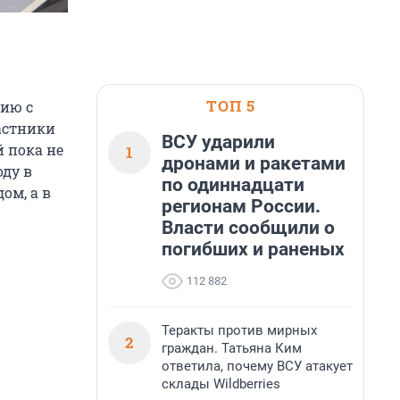
ТОП 5
сию с
частники
ВСУ ударили
 пока не
1
дронами и ракетами
оду в
по одиннадцати
ом, а в
регионам России.
Власти сообщили о
погибших и раненых
112 882
Теракты против мирных
2
граждан. Татьяна Ким
ответила, почему ВСУ атакует
склады Wildberries