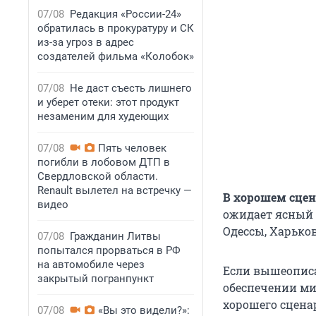
07/08
Редакция «России-24»
обратилась в прокуратуру и СК
из-за угроз в адрес
создателей фильма «Колобок»
07/08
Не даст съесть лишнего
и уберет отеки: этот продукт
незаменим для худеющих
07/08
Пять человек
погибли в лобовом ДТП в
Свердловской области.
Renault вылетел на встречку —
В хорошем сце
видео
ожидает ясный 
Одессы, Харьков
07/08
Гражданин Литвы
попытался прорваться в РФ
на автомобиле через
Если вышеописан
закрытый погранпункт
обеспечении ми
хорошего сцена
07/08
«Вы это видели?»: