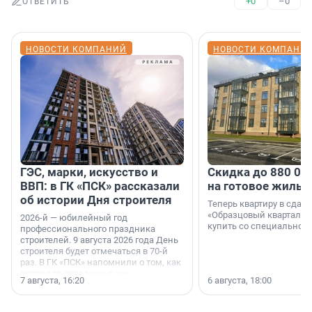
+0
–0
ОТВЕТИТЬ
НОВОСТИ КОМПАНИЙ
НОВОСТИ КОМПАНИ
ГЭС, марки, искусство и
Скидка до 880 00
ВВП: в ГК «ПСК» рассказали
на готовое жильё
об истории Дня строителя
Теперь квартиру в сда
«Образцовый квартал 1
2026-й — юбилейный год
купить со специальной 
профессионального праздника
строителей. 9 августа 2026 года День
строителя будет отмечаться в 70-й
раз. В ГК «ПСК» напомнили о том, как
появился праздник и как
7 августа, 16:20
6 августа, 18:00
поменялась роль строительства.