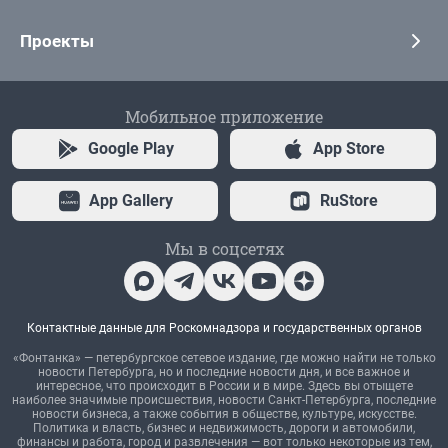
Проекты
Мобильное приложение
Google Play
App Store
App Gallery
RuStore
Мы в соцсетях
Контактные данные для Роскомнадзора и государственных органов
«Фонтанка» — петербургское сетевое издание, где можно найти не только
новости Петербурга, но и последние новости дня, и все важное и
интересное, что происходит в России и в мире. Здесь вы отыщете
наиболее значимые происшествия, новости Санкт-Петербурга, последние
новости бизнеса, а также события в обществе, культуре, искусстве.
Политика и власть, бизнес и недвижимость, дороги и автомобили,
финансы и работа, город и развлечения — вот только некоторые из тем,