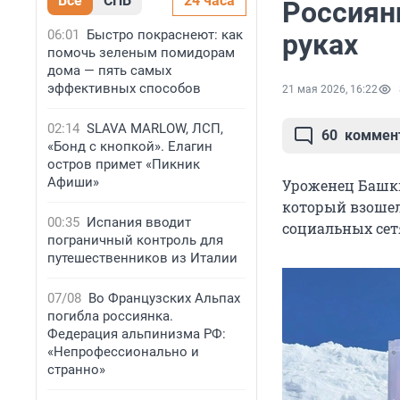
Все
СПБ
24 часа
Россиян
06:01
Быстро покраснеют: как
руках
помочь зеленым помидорам
дома — пять самых
эффективных способов
21 мая 2026, 16:22
02:14
SLAVA MARLOW, ЛСП,
60
коммен
«Бонд с кнопкой». Елагин
остров примет «Пикник
Афиши»
Уроженец Баш
который взошел 
00:35
Испания вводит
социальных сет
пограничный контроль для
путешественников из Италии
07/08
Во Французских Альпах
погибла россиянка.
Федерация альпинизма РФ:
«Непрофессионально и
странно»