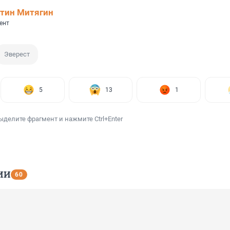
тин Митягин
ент
Эверест
5
13
1
ыделите фрагмент и нажмите Ctrl+Enter
ИИ
60