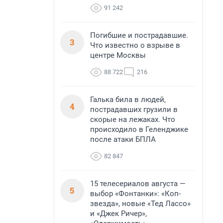
91 242
Погибшие и пострадавшие.
3
Что известно о взрыве в
центре Москвы
88 722
216
Галька била в людей,
4
пострадавших грузили в
скорые на лежаках. Что
происходило в Геленджике
после атаки БПЛА
82 847
15 телесериалов августа —
5
выбор «Фонтанки»: «Коп-
звезда», новые «Тед Лассо»
и «Джек Ричер»,