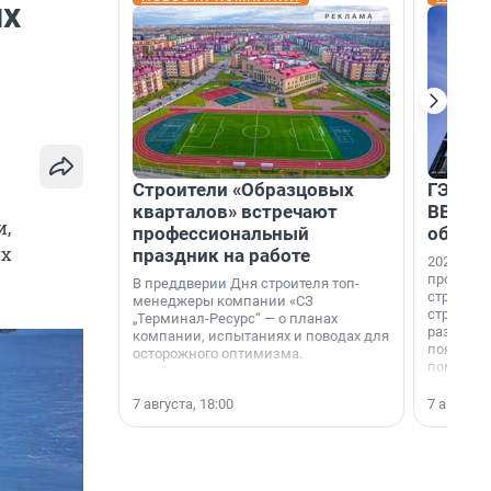
их
Строители «Образцовых
ГЭС, м
кварталов» встречают
ВВП: в
и,
профессиональный
об ист
их
праздник на работе
2026-й —
професси
В преддверии Дня строителя топ-
строителе
менеджеры компании «СЗ
строителя
„Терминал-Ресурс“ — о планах
раз. В ГК
компании, испытаниях и поводах для
появился
осторожного оптимизма.
поменяла
7 августа, 18:00
7 августа,