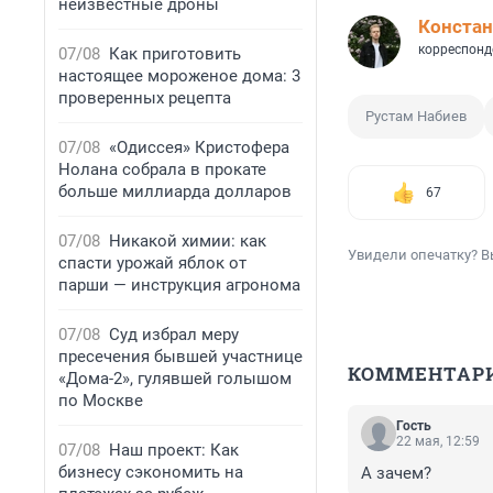
неизвестные дроны
Констан
корреспонд
07/08
Как приготовить
настоящее мороженое дома: 3
проверенных рецепта
Рустам Набиев
07/08
«Одиссея» Кристофера
Нолана собрала в прокате
больше миллиарда долларов
67
07/08
Никакой химии: как
Увидели опечатку? В
спасти урожай яблок от
парши — инструкция агронома
07/08
Суд избрал меру
пресечения бывшей участнице
КОММЕНТАР
«Дома-2», гулявшей голышом
по Москве
Гость
22 мая, 12:59
07/08
Наш проект: Как
бизнесу сэкономить на
А зачем?