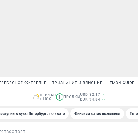
ЕРЕБРЯНОЕ ОЖЕРЕЛЬЕ
ПРИЗНАНИЕ И ВЛИЯНИЕ
LEMON GUIDE
USD 82,17
СЕЙЧАС
1
ПРОБКИ
+18°C
EUR 94,84
поступил в вузы Петербурга по квоте
Финский залив позеленел
Пете
ЕСТВО
СПОРТ