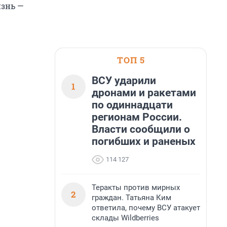
изнь —
ТОП 5
ВСУ ударили
1
дронами и ракетами
по одиннадцати
регионам России.
Власти сообщили о
погибших и раненых
114 127
Теракты против мирных
2
граждан. Татьяна Ким
ответила, почему ВСУ атакует
склады Wildberries