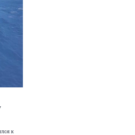
у
ился к