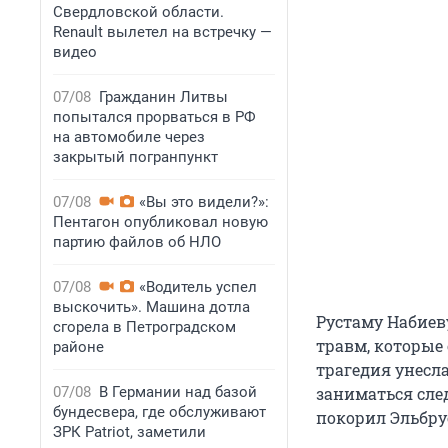
Свердловской области.
Renault вылетел на встречку —
видео
07/08
Гражданин Литвы
попытался прорваться в РФ
на автомобиле через
закрытый погранпункт
07/08
«Вы это видели?»:
Пентагон опубликовал новую
партию файлов об НЛО
07/08
«Водитель успел
выскочить». Машина дотла
Рустаму Набиеву
сгорела в Петроградском
травм, которые
районе
трагедия унесл
07/08
В Германии над базой
заниматься сле
бундесвера, где обслуживают
покорил Эльбру
ЗРК Patriot, заметили