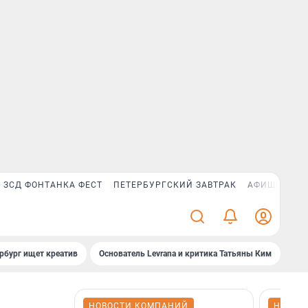
ЗСД ФОНТАНКА ФЕСТ
ПЕТЕРБУРГСКИЙ ЗАВТРАК
АФИША PLUS
рбург ищет креатив
Основатель Levrana и критика Татьяны Ким
Зач
НОВОСТИ КОМПАНИЙ
НОВОС