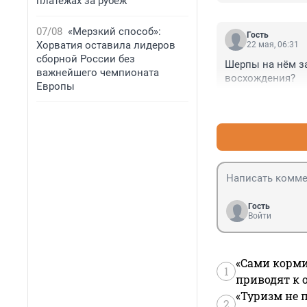
платежах за рубеж
07/08
«Мерзкий способ»:
Гость
Хорватия оставила лидеров
22 мая, 06:31
сборной России без
Шерпы на нём за
важнейшего чемпионата
восхождения?
Европы
Гость
Войти
«Сами корми
1
приводят к 
«Туризм не 
2