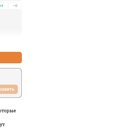
+4
–0
+7
–0
равить
которые
ут