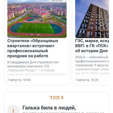
Строители «Образцовых
ГЭС, марки, искус
кварталов» встречают
ВВП: в ГК «ПСК» р
профессиональный
об истории Дня с
праздник на работе
2026-й — юбилейный го
профессионального пр
В преддверии Дня строителя топ-
строителей. 9 августа 2
менеджеры компании «СЗ
строителя будет отмечат
„Терминал-Ресурс“ — о планах
раз. В ГК «ПСК» напомни
компании, испытаниях и поводах для
появился праздник и к
осторожного оптимизма.
7 августа, 18:00
7 августа, 16:20
поменялась роль строит
ТОП 5
Галька била в людей,
1