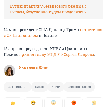
Путин: практику безвизового режима с
Китаем, безусловно, будем продолжать
14 мая президент США Дональд Трамп
встретился
с Си Цзиньпином
в Пекине.
15 апреля п
редседатель КНР Си Цзиньпин в
Пекине
принял главу МИД РФ Сергея Лаврова
.
Яковлева Юлия
Си Цзиньпин
Китай
КНДР
Северная Корея