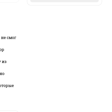
 не смог
ор
 из
но
которые