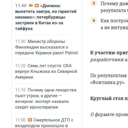
Почему даж
11:40
«Должны
результата 
вылететь завтра, но гарантий
никаких»: петербуржцы
Как постро
застряли в Китае из-за
а не интуи
тайфуна
11:30
Министр обороны
Финляндии высказался о
К участию при
передаче Украине ракет Patriot
разработчики а
11:20
Семь лет спустя: СКА
вернул Кныжова из Северной
По результатам
Америки
«Фонтанка.ру».
11:10
Почему одни лекарства
пьют утром, а другие —
Круглый стол пр
вечером: эксперт назвала
секрет хронотерапии
О формате пров
11:00
Смертельное ДТП с
вездеходом произошло в