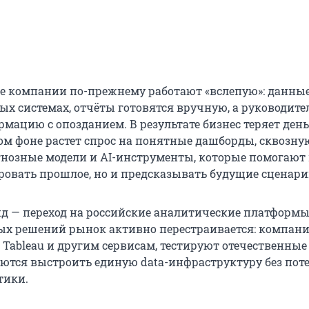
е компании по-прежнему работают «вслепую»: данны
ых системах, отчёты готовятся вручную, а руководите
мацию с опозданием. В результате бизнес теряет день
том фоне растет спрос на понятные дашборды, сквозну
гнозные модели и AI-инструменты, которые помогают 
ровать прошлое, но и предсказывать будущие сценари
д — переход на российские аналитические платформы
ых решений рынок активно перестраивается: компан
, Tableau и другим сервисам, тестируют отечественные 
ются выстроить единую data-инфраструктуру без пот
тики.