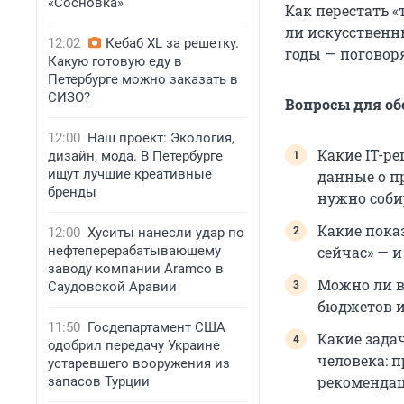
«Сосновка»
Как перестать «
ли искусственн
12:02
Кебаб XL за решетку.
годы — поговор
Какую готовую еду в
Петербурге можно заказать в
СИЗО?
Вопросы для об
12:00
Наш проект: Экология,
Какие IT-р
дизайн, мода. В Петербурге
ищут лучшие креативные
данные о п
бренды
нужно соби
Какие пока
12:00
Хуситы нанесли удар по
нефтеперерабатывающему
сейчас» — 
заводу компании Aramco в
Можно ли в
Саудовской Аравии
бюджетов и
11:50
Госдепартамент США
Какие зада
одобрил передачу Украине
человека: 
устаревшего вооружения из
рекоменда
запасов Турции