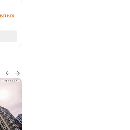
льных