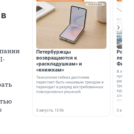
 в
мпании
Петербуржцы
Россия
возвращаются к
летят 
I-
«раскладушкам» и
Фидж
«книжкам»
В летнем
путешест
Технология гибких дисплеев
расширил
перестает быть нишевым трендом и
рать
традици
переходит в разряд востребованных
курортам
повседневных решений.
дальние 
стью
острова 
свидетел
о
МегаФона
5 августа, 13:56
3 августа,