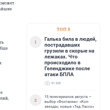
 сможет
жайшие
ТОП 5
Галька била в людей,
1
ть
пострадавших
обще
грузили в скорые на
лежаках. Что
происходило в
и
Геленджике после
атаки БПЛА
-
91 530
ше
15 телесериалов августа —
лий,
2
выбор «Фонтанки»: «Коп-
звезда», новые «Тед Лассо»