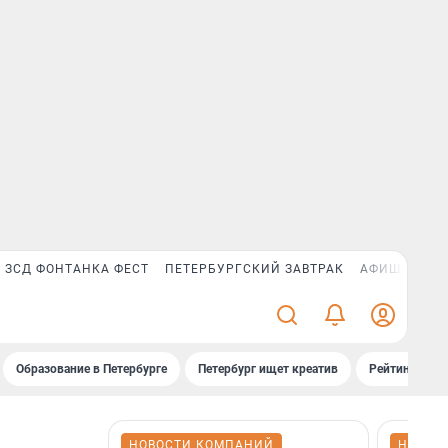
ЗСД ФОНТАНКА ФЕСТ
ПЕТЕРБУРГСКИЙ ЗАВТРАК
АФИША PLUS
Образование в Петербурге
Петербург ищет креатив
Рейтинги «Фо
НОВОСТИ КОМПАНИЙ
НОВОС