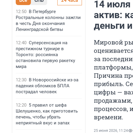
Все
СПБ
24 часа
14 июля
12:50
В Петербурге
актив: 
Ростральные колонны зажгли
деньги 
в честь Дня окончания
Ленинградской битвы
Мировой рын
12:40
Суперсенсация на
престижном турнире в
оценивается
Торонто: россиянка
за последни
остановила первую ракетку
платформы,
мира
Причина пр
12:30
В Новороссийске из-за
прибыль. Се
падения обломков БПЛА
цифры — важ
пострадал человек
продажами,
12:20
5 правил от шефа
процессов, 
Шелушенко, как приготовить
времени.
печень, чтобы убрать
неприятный вкус и запах
25 июня 2026, 11:24