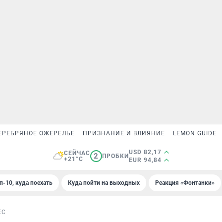
ЕРЕБРЯНОЕ ОЖЕРЕЛЬЕ
ПРИЗНАНИЕ И ВЛИЯНИЕ
LEMON GUIDE
USD 82,17
СЕЙЧАС
2
ПРОБКИ
+21°C
EUR 94,84
п-10, куда поехать
Куда пойти на выходных
Реакция «Фонтанки»
ЕС