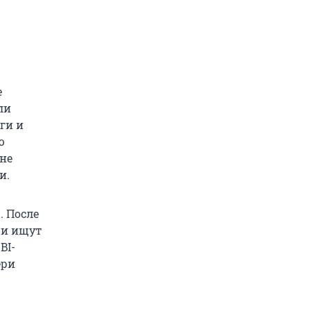
е
ли
ги и
ю
не
и.
. После
ии ищут
BI-
ери