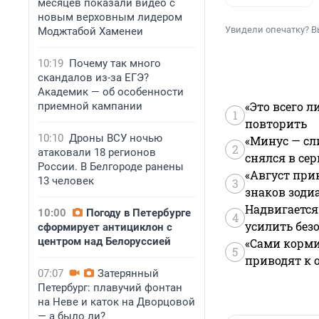
месяцев показали видео с
новым верховным лидером
Увидели опечатку? В
Моджтабой Хаменеи
10:19
Почему так много
скандалов из-за ЕГЭ?
Академик — об особенности
«Это всего л
приемной кампании
1
повторить
10:10
Дроны ВСУ ночью
«Минус — сл
2
атаковали 18 регионов
снялся в се
России. В Белгороде ранены
«Август при
13 человек
3
знаков зоди
Надвигается
10:00
Погоду в Петербурге
4
усилить без
сформирует антициклон с
центром над Белоруссией
«Сами корми
5
приводят к 
07:07
Затерянный
Петербург: плавучий фонтан
на Неве и каток на Дворцовой
— а было ли?