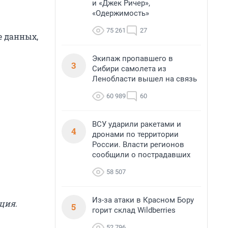
и «Джек Ричер»,
«Одержимость»
75 261
27
е данных,
Экипаж пропавшего в
3
Сибири самолета из
Ленобласти вышел на связь
60 989
60
ВСУ ударили ракетами и
4
дронами по территории
России. Власти регионов
сообщили о пострадавших
58 507
Из-за атаки в Красном Бору
ция.
5
горит склад Wildberries
52 796