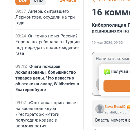
Все
СПБ
24 часа
ПЕРЕЙТИ К ПУ
16 комм
09:37
Актера, сыгравшего
Лермонтова, осудили на три
года
Киберполиция П
решившихся на
09:24
Он точно не из России?
Европа потребовала от Турции
19 мая 2026, 09:55
подтверждать происхождение
газа
09:12
Очаги пожаров
Получай 
локализованы, большинство
товаров целы. Что известно
Гость
об атаке на склад Wildberries в
Войти
Екатеринбурге
09:02
«Фонтанка» приглашает
Slava_Rossii2
на заседание клуба
20 мая, 07:33
«Ресторатор»: «Итоги
полугодия: кризис и
Власть мечется 
возможности»