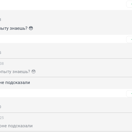
8
пыту знаешь? 😳
5
:38
опыту знаешь? 😳
не подсказали
0
:25
оне подсказали