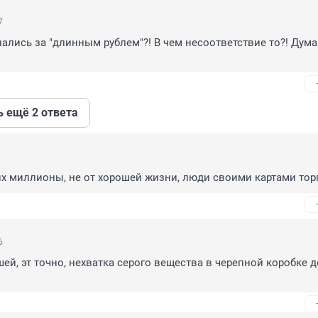
7
нались за "длинным рублем"?! В чем несоответствие то?! Думаю
ь ещё 2 ответа
их миллионы, не от хорошей жизни, люди своими картами торг
6
шей, эт точно, нехватка серого вещества в черепной коробке д