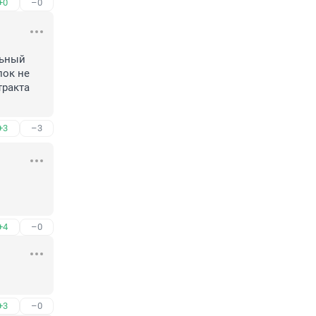
+0
–0
ьный 
ок не 
ракта 
+3
–3
+4
–0
+3
–0