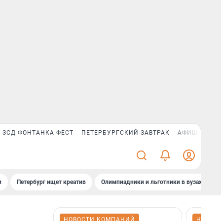
ЗСД ФОНТАНКА ФЕСТ
ПЕТЕРБУРГСКИЙ ЗАВТРАК
АФИША PLUS
и
Петербург ищет креатив
Олимпиадники и льготники в вузах СПб
НОВОСТИ КОМПАНИЙ
НОВОС