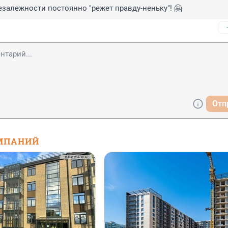
езалежности постоянно "режет правду-неньку"! 🤗
Отп
МПАНИЙ