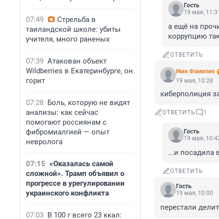
Гость
19 мая, 11:3
07:49
Стрельба в
а ещё на проч
таиландской школе: убиты
коррупцию та
учителя, много раненых
ОТВЕТИТЬ
07:39
Атакован объект
Wildberries в Екатеринбурге, он
Имя Фамилие
горит
19 мая, 10:28
киберполиция з
07:28
Боль, которую не видят
анализы: как сейчас
ОТВЕТИТЬ
1
помогают россиянам с
фибромиалгией — опыт
Гость
19 мая, 10:4
невролога
...и посадила
07:15
«Оказалась самой
ОТВЕТИТЬ
сложной». Трамп объявил о
прогрессе в урегулировании
Гость
украинского конфликта
19 мая, 10:00
перестали делит
07:03
В 100 г всего 23 ккал: