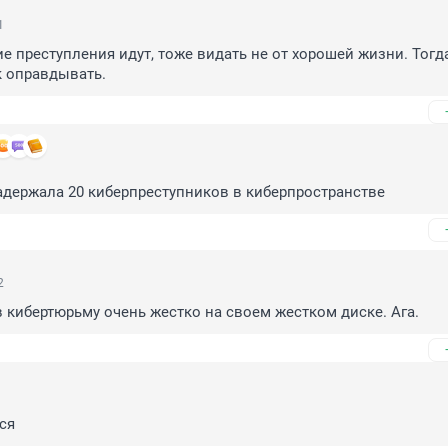
1
ие преступления идут, тоже видать не от хорошей жизни. Тогда
к оправдывать.
адержала 20 киберпреступников в киберпространстве
2
 в кибертюрьму очень жестко на своем жестком диске. Ага.
ся