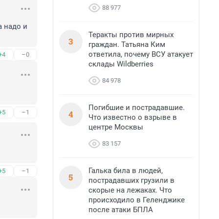
88 977
 надо и 
Теракты против мирных
3
граждан. Татьяна Ким
ответила, почему ВСУ атакует
+4
–0
склады Wildberries
84 978
Погибшие и пострадавшие.
4
+5
–1
Что известно о взрыве в
центре Москвы
83 157
Галька била в людей,
+5
–1
5
пострадавших грузили в
скорые на лежаках. Что
происходило в Геленджике
после атаки БПЛА