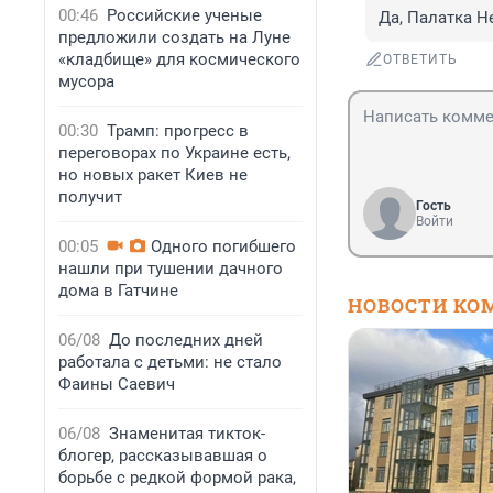
00:46
Российские ученые
Да, Палатка Н
предложили создать на Луне
«кладбище» для космического
ОТВЕТИТЬ
мусора
00:30
Трамп: прогресс в
переговорах по Украине есть,
но новых ракет Киев не
получит
Гость
Войти
00:05
Одного погибшего
нашли при тушении дачного
дома в Гатчине
НОВОСТИ КО
06/08
До последних дней
работала с детьми: не стало
Фаины Саевич
06/08
Знаменитая тикток-
блогер, рассказывавшая о
борьбе с редкой формой рака,