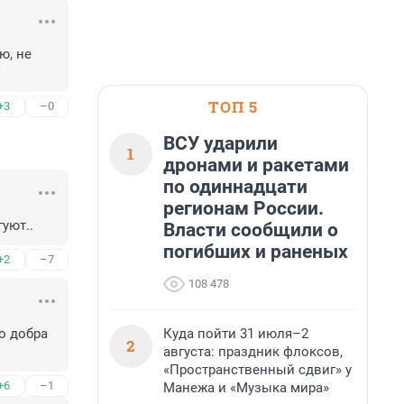
, не 
ТОП 5
+3
–0
ВСУ ударили
1
дронами и ракетами
по одиннадцати
регионам России.
уют..
Власти сообщили о
погибших и раненых
+2
–7
108 478
Куда пойти 31 июля–2
о добра 
2
августа: праздник флоксов,
«Пространственный сдвиг» у
+6
–1
Манежа и «Музыка мира»