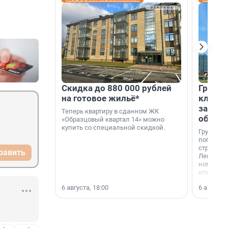
Скидка до 880 000 рублей
Группа
на готовое жильё*
клиен
застро
Теперь квартиру в сданном ЖК
област
«Образцовый квартал 14» можно
купить со специальной скидкой.
Группа А
победите
строител
равить
Ленингра
номинац
клиенто
застройщ
6 августа, 18:00
6 августа,
области»