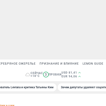
ЕРЕБРЯНОЕ ОЖЕРЕЛЬЕ
ПРИЗНАНИЕ И ВЛИЯНИЕ
LEMON GUIDE
USD 81,41
СЕЙЧАС
3
ПРОБКИ
+18°C
EUR 94,06
ователь Levrana и критика Татьяны Ким
Зачем депутаты удаляют соцсет