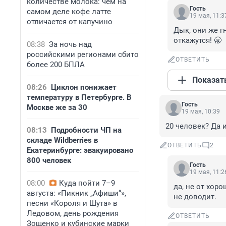
количестве молока: чем на
Гость
самом деле кофе латте
19 мая, 11:3
отличается от капучино
Дык, они же г
откажутся! 🥱
08:38
За ночь над
российскими регионами сбито
ОТВЕТИТЬ
более 200 БПЛА
Показат
08:26
Циклон понижает
температуру в Петербурге. В
Гость
Москве же за 30
19 мая, 10:39
20 человек? Да 
08:13
Подробности ЧП на
складе Wildberries в
ОТВЕТИТЬ
2
Екатеринбурге: эвакуировано
800 человек
Гость
19 мая, 11:2
08:00
Куда пойти 7–9
да, не от хоро
августа: «Пикник „Афиши“»,
не доводит.
песни «Короля и Шута» в
Ледовом, день рождения
ОТВЕТИТЬ
Зощенко и кубинские марки