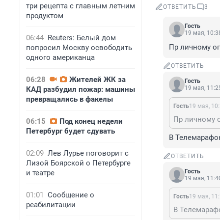
три рецепта с главным летним
ОТВЕТИТЬ
3
продуктом
Гость
19 мая, 10:3
06:44
Reuters: Белый дом
Пр личному о
попросил Москву освободить
одного американца
ОТВЕТИТЬ
06:28
Жителей ЖК за
Гость
19 мая, 11:2
КАД разбудил пожар: машины
превращались в факелы
Гость
19 мая, 10
Пр личному 
06:15
Под конец недели
Петербург будет сдувать
В Телемарафо
02:09
Лев Лурье поговорит с
ОТВЕТИТЬ
Лизой Боярской о Петербурге
Гость
и театре
19 мая, 11:4
01:01
Сообщение о
Гость
19 мая, 11
реабилитации
В Телемараф