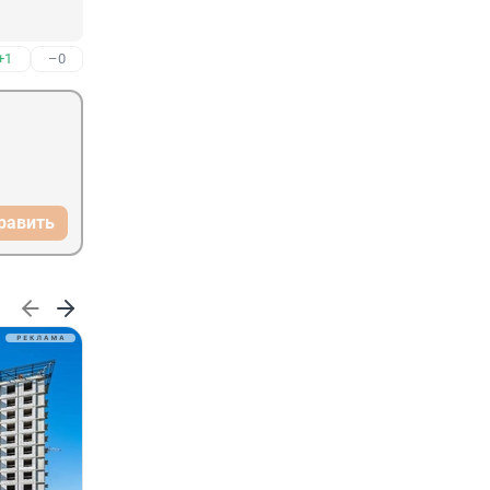
+1
–0
равить