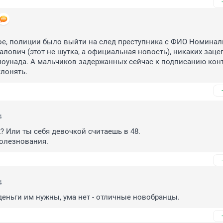
ое, полиции было выйти на след преступника с ФИО Номинал
ович (этот не шутка, а официальная новость), никаких зацеп
лоунада. А мальчиков задержанных сейчас к подписанию конт
клонять.
4
? Или ты себя девочкой считаешь в 48. 

болезнования.
4
деньги им нужны, ума нет - отличные новобранцы.