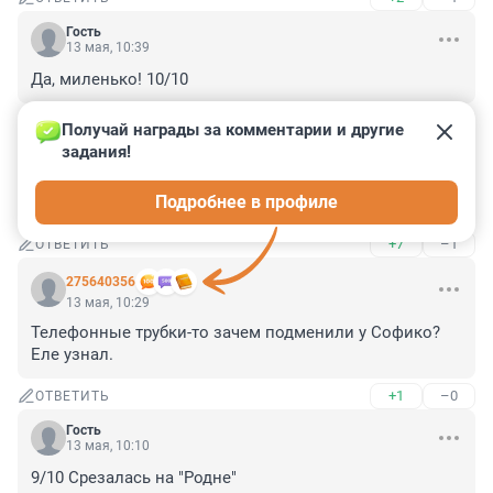
Гость
13 мая, 10:39
Да, миленько! 10/10
+4
–1
ОТВЕТИТЬ
Получай награды за комментарии и другие 
задания!
Гость
13 мая, 10:35
Подробнее в профиле
Отличный тест, весёлый!!) 10/10
+7
–1
ОТВЕТИТЬ
275640356
13 мая, 10:29
Телефонные трубки-то зачем подменили у Софико? 
Еле узнал.
+1
–0
ОТВЕТИТЬ
Гость
13 мая, 10:10
9/10 Срезалась на "Родне"