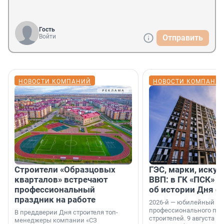
Гость
Войти
Отправить
НОВОСТИ КОМПАНИЙ
НОВОСТИ КОМПАНИ
Строители «Образцовых
ГЭС, марки, искус
кварталов» встречают
ВВП: в ГК «ПСК» р
профессиональный
об истории Дня с
праздник на работе
2026-й — юбилейный го
профессионального пр
В преддверии Дня строителя топ-
строителей. 9 августа 2
менеджеры компании «СЗ