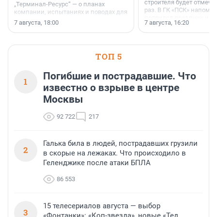
строителя будет отмечат
„Терминал-Ресурс“ — о планах
раз. В ГК «ПСК» напомни
компании, испытаниях и поводах для
появился праздник и к
осторожного оптимизма.
7 августа, 18:00
7 августа, 16:20
поменялась роль строит
ТОП 5
Погибшие и пострадавшие. Что
1
известно о взрыве в центре
Москвы
92 722
217
Галька била в людей, пострадавших грузили
2
в скорые на лежаках. Что происходило в
Геленджике после атаки БПЛА
86 553
15 телесериалов августа — выбор
3
«Фонтанки»: «Коп-звезда», новые «Тед